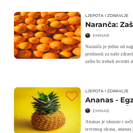
LJEPOTA I ZDRAVLJE
Naranča: Zašt
voćku svak
EMINAB
Naranča je jedna od najp
prednosti za naše zdrav
zašto bi trebali uvrstiti
LJEPOTA I ZDRAVLJE
Ananas - Egz
zdravstvenih
EMINAB
Ananas je ukusno i sočn
izvrsnog okusa, ananas 