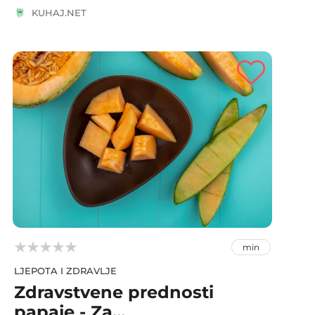
KUHAJ.NET



min
LJEPOTA I ZDRAVLJE
Zdravstvene prednosti
papaje - Za...