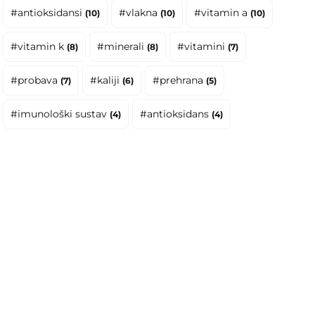
#antioksidansi
#vlakna
#vitamin a
(10)
(10)
(10)
#vitamin k
#minerali
#vitamini
(8)
(8)
(7)
#probava
#kaliji
#prehrana
(7)
(6)
(5)
#imunološki sustav
#antioksidans
(4)
(4)