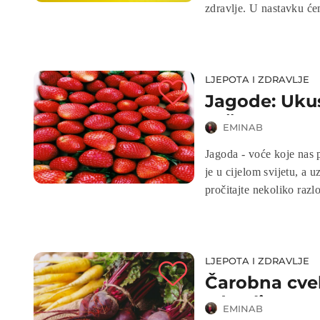
zdravlje. U nastavku će
trebali uključiti ananas
LJEPOTA I ZDRAVLJE
Jagode: Ukus
vaše srce
EMINAB
Jagoda - voće koje nas 
je u cijelom svijetu, a 
pročitajte nekoliko razl
LJEPOTA I ZDRAVLJE
Čarobna cvek
zdravlje
EMINAB