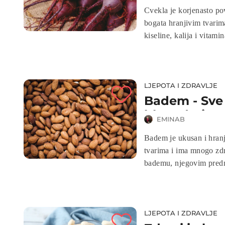
Cvekla je korjenasto pov
bogata hranjivim tvarima
kiseline, kalija i vitam
vaše prehrane:
LJEPOTA I ZDRAVLJE
Badem - Sve
blagodatima
EMINAB
Badem je ukusan i hranji
tvarima i ima mnogo zdr
bademu, njegovim predno
prehranu.
LJEPOTA I ZDRAVLJE