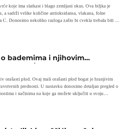
rće koje ima slatkast i blago zemljani okus. Ova biljka je
, a sadrži velike količine antioksidansa, vlakana, folne
ina C. Donosimo nekoliko razloga zašto bi cvekla trebala biti dio
 o bademima i njihovim
 za organizam
v orašasti plod. Ovaj mali orašasti plod bogat je hranjivim
avstvenih prednosti. U nastavku donosimo detaljan pregled o
stima i načinima na koje ga možete uključiti u svoju