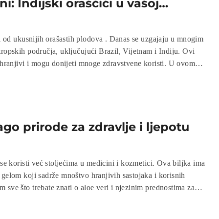
ni: Indijski oraščići u vašoj
ova . Danas se uzgajaju u mnogim
ropskih područja, uključujući Brazil, Vijetnam i Indiju. Ovi
o hranjivi i mogu donijeti mnoge zdravstvene koristi. U ovom
dnosti indijskih oraščića i načine na koje ih možete uključiti u
ago prirode za zdravlje i ljepotu
 se koristi već stoljećima u medicini i kozmetici. Ova biljka ima
 gelom koji sadrže mnoštvo hranjivih sastojaka i korisnih
 sve što trebate znati o aloe veri i njezinim prednostima za