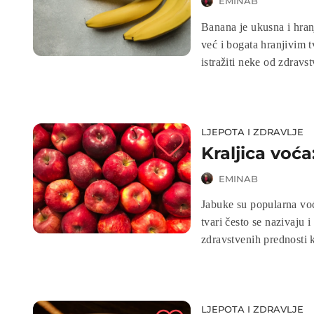
EMINAB
Banana je ukusna i hran
već i bogata hranjivim 
istražiti neke od zdrav
LJEPOTA I ZDRAVLJE
Kraljica voć
EMINAB
Jabuke su popularna voć
tvari često se nazivaju 
zdravstvenih prednosti 
LJEPOTA I ZDRAVLJE