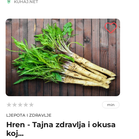
KUHAJ.NET



min
LJEPOTA I ZDRAVLJE
Hren - Tajna zdravlja i okusa
koj...