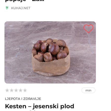
KUHAJ.NET



min
LJEPOTA I ZDRAVLJE
Kesten – jesenski plod