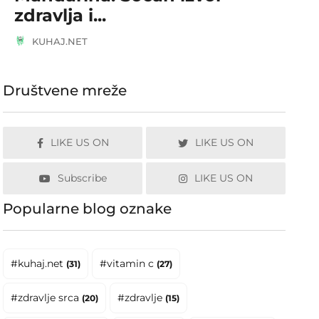
zdravlja i...
KUHAJ.NET
Društvene mreže
LIKE US ON
LIKE US ON
Subscribe
LIKE US ON
Popularne blog oznake
#kuhaj.net
#vitamin c
(31)
(27)
#zdravlje srca
#zdravlje
(20)
(15)