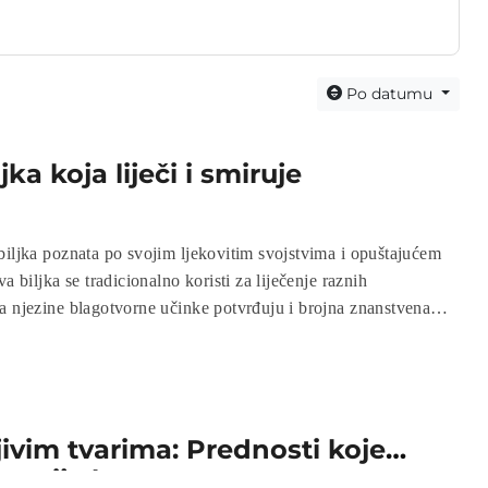
Po datumu
jka koja liječi i smiruje
biljka poznata po svojim ljekovitim svojstvima i opuštajućem
a biljka se tradicionalno koristi za liječenje raznih
a njezine blagotvorne učinke potvrđuju i brojna znanstvena
 saznajte više o kamilici i njezinim koristima za zdravlje.
ivim tvarima: Prednosti koje
macija banane