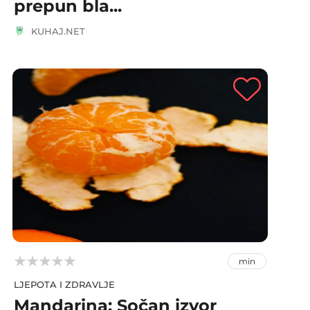
prepun bla...
KUHAJ.NET



min
LJEPOTA I ZDRAVLJE
Mandarina: Sočan izvor