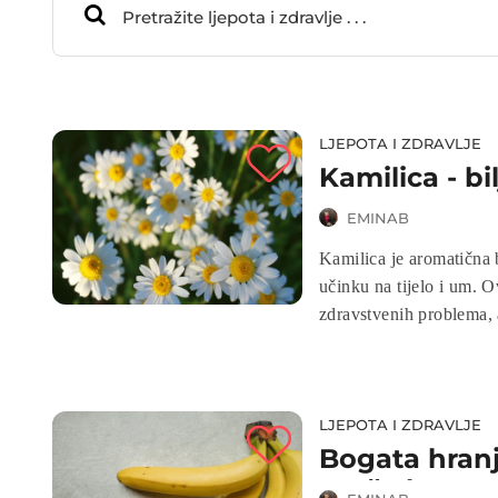
LJEPOTA I ZDRAVLJE
Kamilica - bil
EMINAB
Kamilica je aromatična 
učinku na tijelo i um. Ov
zdravstvenih problema, 
istraživanja. U nastavku
LJEPOTA I ZDRAVLJE
Bogata hranj
pruža konzu