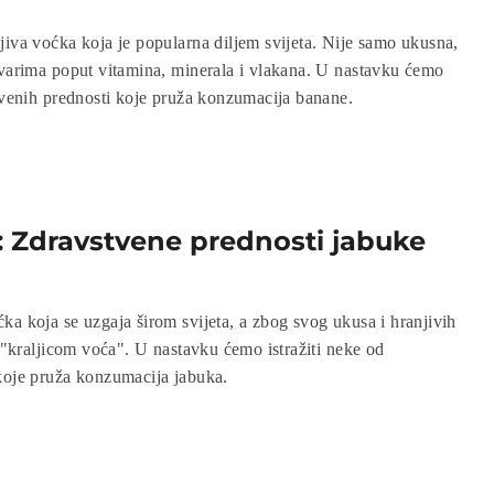
jiva voćka koja je popularna diljem svijeta. Nije samo ukusna,
tvarima poput vitamina, minerala i vlakana. U nastavku ćemo
stvenih prednosti koje pruža konzumacija banane.
a: Zdravstvene prednosti jabuke
ka koja se uzgaja širom svijeta, a zbog svog ukusa i hranjivih
i "kraljicom voća". U nastavku ćemo istražiti neke od
koje pruža konzumacija jabuka.