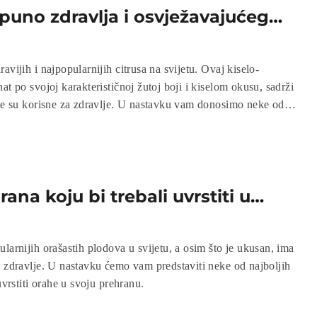
puno zdravlja i osvježavajućeg
avijih i najpopularnijih citrusa na svijetu. Ovaj kiselo-
at po svojoj karakterističnoj žutoj boji i kiselom okusu, sadrži
oje su korisne za zdravlje. U nastavku vam donosimo neke od
umiranja svježeg limuna.
ana koju bi trebali uvrstiti u
anu
larnijih orašastih plodova u svijetu, a osim što je ukusan, ima
e zdravlje. U nastavku ćemo vam predstaviti neke od najboljih
uvrstiti orahe u svoju prehranu.