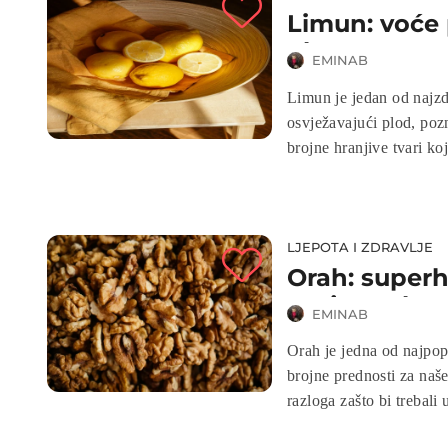
Limun: voće 
okusa
EMINAB
Limun je jedan od najzdr
osvježavajući plod, pozn
brojne hranjive tvari k
najvećih prednosti konz
LJEPOTA I ZDRAVLJE
Orah: superhr
svoju prehr
EMINAB
Orah je jedna od najpopu
brojne prednosti za naš
razloga zašto bi trebali 