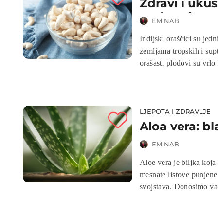
Zdravi i ukus
prehrani
EMINAB
Indijski oraščići su jedni od ukusnijih orašastih plod
zemljama tropskih i supt
orašasti plodovi su vrl
blogu ćemo istražiti pre
svoju prehranu.
LJEPOTA I ZDRAVLJE
Aloa vera: bl
EMINAB
Aloe vera je biljka koja
mesnate listove punjene
svojstava. Donosimo vam
zdravlje.