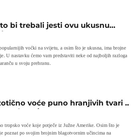
o bi trebali jesti ovu ukusnu
odnevno
opularnijih voćki na svijetu, a osim što je ukusna, ima brojne
lje. U nastavku ćemo vam predstaviti neke od najboljih razloga
 naranču u svoju prehranu.
otično voće puno hranjivih tvari i
 prednosti
o tropsko voće koje potječe iz Južne Amerike. Osim što je
je poznat po svojim brojnim blagotvornim učincima na