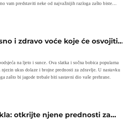
mo vam predstaviti neke od najvažnijih razloga zašto biste
 u svoju prehranu.
no i zdravo voće koje će osvojiti
podsjeća na ljeto i sunce. Ova slatka i sočna bobica popularna
uz njezin ukus dolaze i brojne prednosti za zdravlje. U nastavku
oga zašto bi jagode trebale biti sastavni dio vaše prehrane.
la: otkrijte njene prednosti za