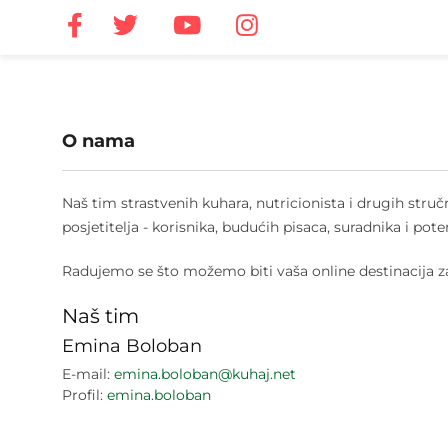
O nama
Naš tim strastvenih kuhara, nutricionista i drugih str
posjetitelja - korisnika, budućih pisaca, suradnika i pote
Radujemo se što možemo biti vaša online destinacija za 
Naš tim
Emina Boloban
E-mail:
emina.boloban@kuhaj.net
Profil:
emina.boloban