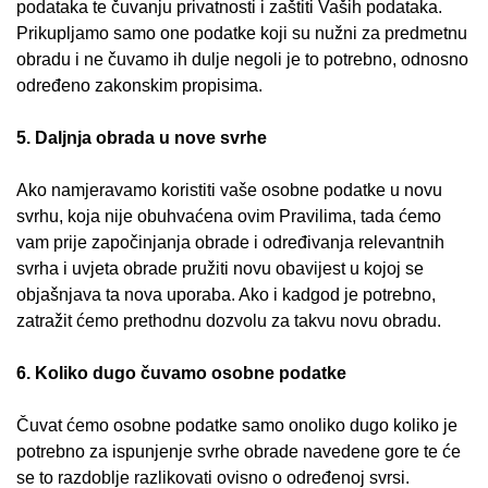
podataka te čuvanju privatnosti i zaštiti Vaših podataka.
Prikupljamo samo one podatke koji su nužni za predmetnu
obradu i ne čuvamo ih dulje negoli je to potrebno, odnosno
određeno zakonskim propisima.
5. Daljnja obrada u nove svrhe
Ako namjeravamo koristiti vaše osobne podatke u novu
svrhu, koja nije obuhvaćena ovim Pravilima, tada ćemo
vam prije započinjanja obrade i određivanja relevantnih
svrha i uvjeta obrade pružiti novu obavijest u kojoj se
objašnjava ta nova uporaba. Ako i kadgod je potrebno,
zatražit ćemo prethodnu dozvolu za takvu novu obradu.
6. Koliko dugo čuvamo osobne podatke
Čuvat ćemo osobne podatke samo onoliko dugo koliko je
potrebno za ispunjenje svrhe obrade navedene gore te će
se to razdoblje razlikovati ovisno o određenoj svrsi.