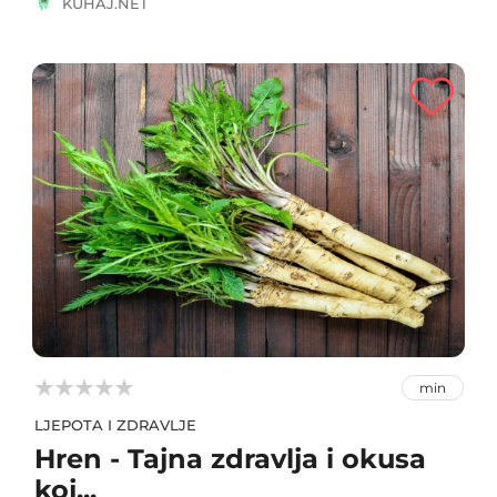
KUHAJ.NET



min
LJEPOTA I ZDRAVLJE
Hren - Tajna zdravlja i okusa
koj...