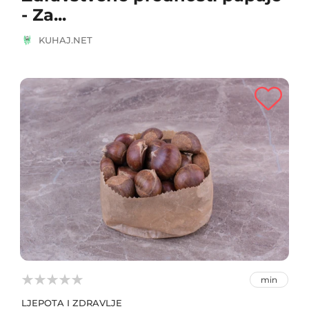
- Za...
KUHAJ.NET



min
LJEPOTA I ZDRAVLJE