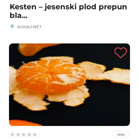
Kesten – jesenski plod prepun
bla...
KUHAJ.NET



min