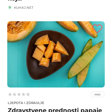
KUHAJ.NET



min
LJEPOTA I ZDRAVLJE
Zdravstvene prednosti papaje