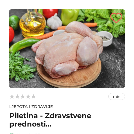



min
LJEPOTA I ZDRAVLJE
Piletina - Zdravstvene
prednosti...