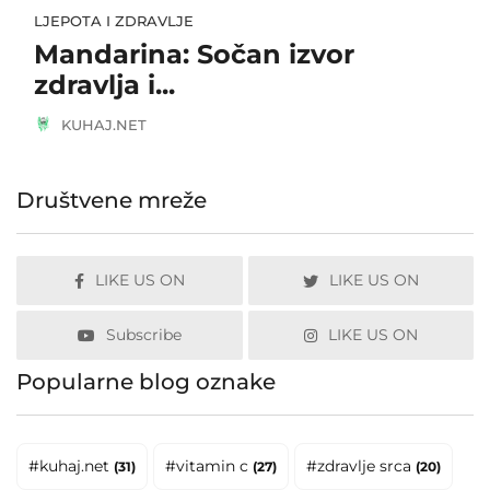
LJEPOTA I ZDRAVLJE
Mandarina: Sočan izvor
zdravlja i...
KUHAJ.NET
Društvene mreže
LIKE US ON
LIKE US ON
Subscribe
LIKE US ON
Popularne blog oznake
#kuhaj.net
#vitamin c
#zdravlje srca
(31)
(27)
(20)