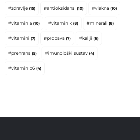
#zdravlje
#antioksidansi
#vlakna
(15)
(10)
(10)
#vitamin a
#vitamin k
#minerali
(10)
(8)
(8)
#vitamini
#probava
#kaliji
(7)
(7)
(6)
#prehrana
#imunološki sustav
(5)
(4)
#vitamin b6
(4)