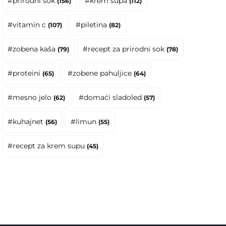
#prirodni sok
#krem supa
(156)
(112)
Moji blogovi
Spremljeni blogovi
#vitamin c
#piletina
(107)
(82)
#zobena kaša
#recept za prirodni sok
(79)
(78)
#proteini
#zobene pahuljice
(65)
(64)
#mesno jelo
#domaći sladoled
(62)
(57)
#kuhajnet
#limun
(56)
(55)
#recept za krem supu
(45)