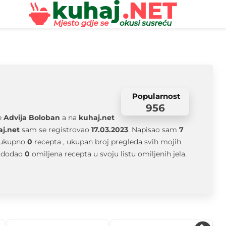
Popularnost
956
e
Advija Boloban
a na
kuhaj.net
j.net
sam se registrovao
17.03.2023
. Napisao sam
7
 ukupno
0
recepta , ukupan broj pregleda svih mojih
 dodao
0
omiljena recepta u svoju listu omiljenih jela.