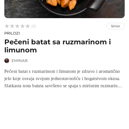



(0)
5min
PRILOZI
Pečeni batat sa ruzmarinom i
limunom
EMINAB
Pečeni batat s ruzmarinom i limunom je zdravo i aromatično
jelo koje osvaja svojom jednostavnošću i bogatstvom okusa.
Slatkasta nota batata savršeno se spaja s mirisnim ruzmarinom
i osvježavajućim dodirom limuna, stvarajući lagan, ali zasitan
prilog ili glavno jelo. Ovaj recept je odličan izbor za sve koji
žele brz i nutritivno bogat obrok, a istovremeno žele uživati u
mediteranskim aromama koje podižu svaku trpezu.