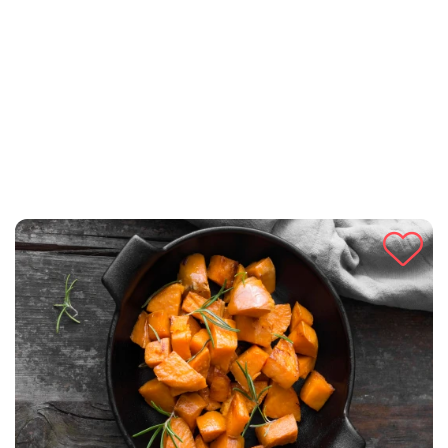
kombinacijom senfa i majoneze, pruža savršenu ravnotežu
okusa. Ovaj recept donosi savršen street food u vašu kuhinju i
odličan je za brze ručkove, druženja ili vikend uživanje uz
hranu koja uvijek oduševljava.