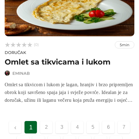



(0)
5min
DORUČAK
Omlet sa tikvicama i lukom
EMINAB
Omlet sa tikvicom i lukom je lagan, hranjiv i brzo pripremljen
obrok koji savršeno spaja jaja i svježe povrće. Idealan je za
doručak, užinu ili laganu večeru koja pruža energiju i osjećaj
zadovoljstva. Ovaj recept je jednostavan, a rezultat je sočan i
aromatičan omlet koji oduševljava cijelu porodicu.
‹
1
2
3
4
5
6
7