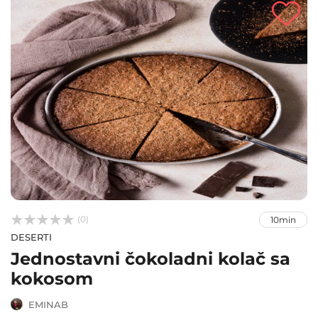



(0)
10min
DESERTI
Jednostavni čokoladni kolač sa
kokosom
EMINAB