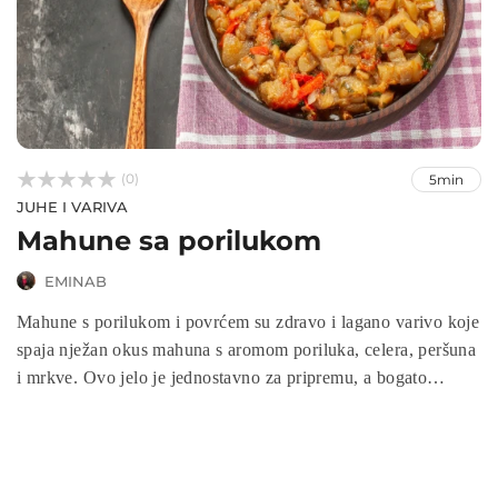



(0)
5min
JUHE I VARIVA
Mahune sa porilukom
EMINAB
Mahune s porilukom i povrćem su zdravo i lagano varivo koje
spaja nježan okus mahuna s aromom poriluka, celera, peršuna
i mrkve. Ovo jelo je jednostavno za pripremu, a bogato
vitaminima, vlaknima i domaćim mirisima. Savršeno je za
porodični ručak, laganu večeru ili kao prilog uz meso i ribu.