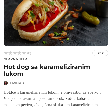



(0)
5min
GLAVNA JELA
Hot dog sa karameliziranim
lukom
EMINAB
Hotdog s karameliziranim lukom je pravi izbor za sve koji
žele jednostavan, ali poseban obrok. Sočna kobasica u
mekanom pecivu, obogaćena slatkastim karameliziranim
lukom, kiselim krastavcima, svježim paradajzom te