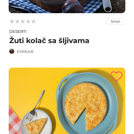



5min
DESERTI
Žuti kolač sa šljivama
EMINAB