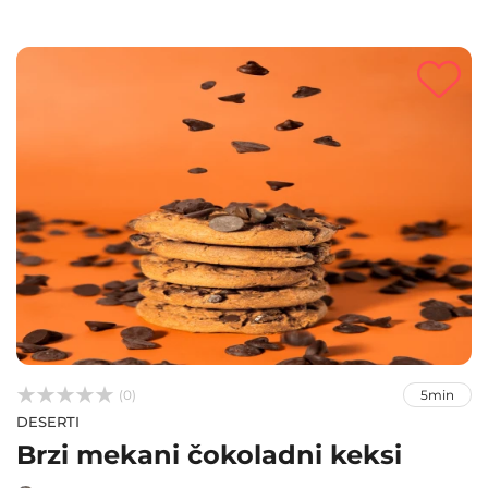



(0)
5min
DESERTI
Brzi mekani čokoladni keksi