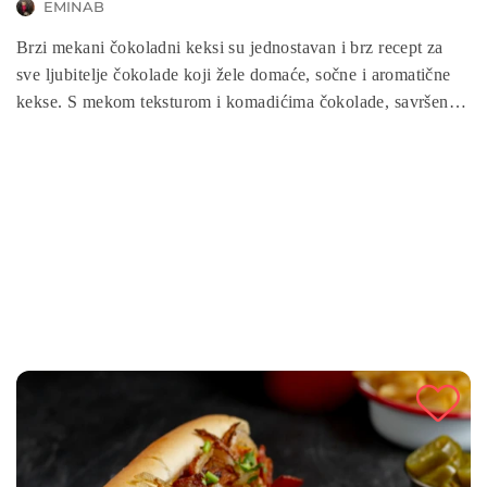
EMINAB
Brzi mekani čokoladni keksi su jednostavan i brz recept za
sve ljubitelje čokolade koji žele domaće, sočne i aromatične
kekse. S mekom teksturom i komadićima čokolade, savršeni
su za užinu, desert ili kafu s prijateljima. Ovaj recept zahtijeva
minimalne sastojke i kratko vrijeme pripreme, a rezultat su
keksi koji mame osmijeh i mali užitak u svakom zalogaju.