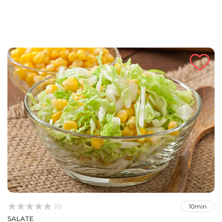



(0)
10min
SALATE