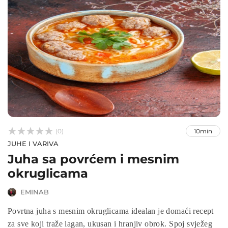



(0)
10min
JUHE I VARIVA
Juha sa povrćem i mesnim
okruglicama
EMINAB
Povrtna juha s mesnim okruglicama idealan je domaći recept
za sve koji traže lagan, ukusan i hranjiv obrok. Spoj svježeg