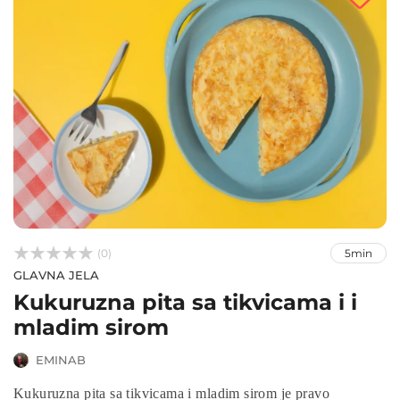



(0)
5min
GLAVNA JELA
Kukuruzna pita sa tikvicama i i
mladim sirom
EMINAB
Kukuruzna pita sa tikvicama i mladim sirom je pravo