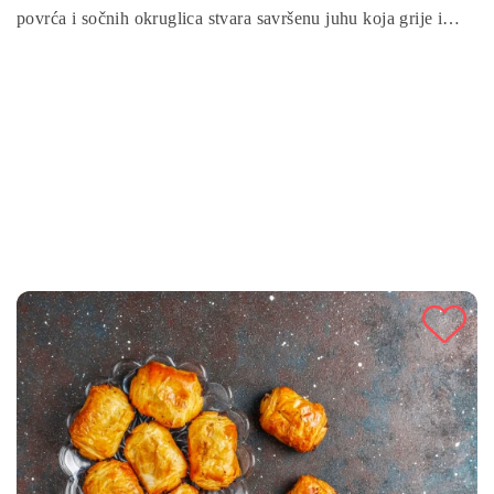
povrća i sočnih okruglica stvara savršenu juhu koja grije i
osvježava u isto vrijeme. Ovaj jednostavan recept odličan je
izbor za porodične ručkove, brze večere ili tople obroke
tokom hladnih dana. Ako želite tradicionalnu juhu koja uvijek
uspije i oduševljava svojim blagim, domaćim okusom ovo je
pravi recept za vas.