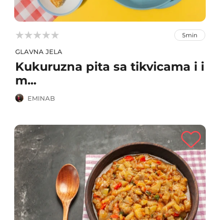



5min
GLAVNA JELA
Kukuruzna pita sa tikvicama i i
m...
EMINAB