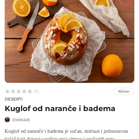



(0)
10min
DESERTI
Kuglof od naranče i badema
EMINAB
Kuglof od naranče i badema je sočan, mirisan i jednostavan
kolač koji donosi savršen spoj citrusa i orašastih nota.