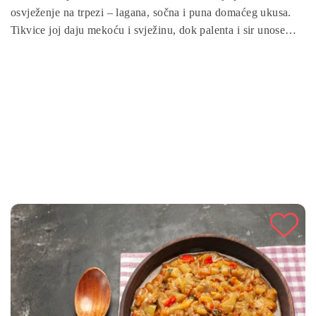
osvježenje na trpezi – lagana, sočna i puna domaćeg ukusa.
Tikvice joj daju mekoću i svježinu, dok palenta i sir unose
hranljivost i bogatiju teksturu. Jednostavna je za pripremu, a
rezultat je jelo koje se topi u ustima. Savršena je i za
porodične obroke i za posebne prilike, jer uvijek oduševljava
na prvi zalogaj.