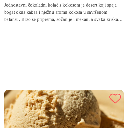
Jednostavni čokoladni kolač s kokosom je desert koji spaja
bogat okus kakaa i nježnu aromu kokosa u savršenom
balansu. Brzo se priprema, sočan je i mekan, a svaka kriška
donosi osjećaj topline domaće kuhinje. Idealan je za
porodične trenutke, druženja s prijateljima ili posebne prilike
kada želite poslužiti nešto jednostavno, a efektno.