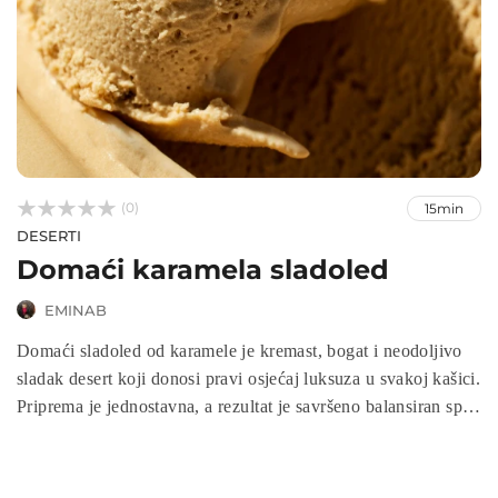



(0)
15min
DESERTI
Domaći karamela sladoled
EMINAB
Domaći sladoled od karamele je kremast, bogat i neodoljivo
sladak desert koji donosi pravi osjećaj luksuza u svakoj kašici.
Priprema je jednostavna, a rezultat je savršeno balansiran spoj
intenzivnog karamelnog okusa i svilenkaste teksture. Idealan
je za ljetne dane, ali i za posebne prilike kada želite
impresionirati goste domaćim desertom.