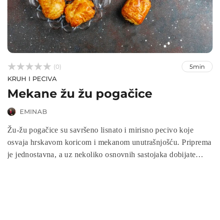



(0)
5min
KRUH I PECIVA
Mekane žu žu pogačice
EMINAB
Žu-žu pogačice su savršeno lisnato i mirisno pecivo koje
osvaja hrskavom koricom i mekanom unutrašnjošću. Priprema
je jednostavna, a uz nekoliko osnovnih sastojaka dobijate
zalogaje koji izgledaju i mirišu kao iz pekare. Idealne su za
doručak, užinu, druženja ili svečane prilike kada želite
poslužiti nešto posebno. Njihov neodoljiv okus i miris
maslaca čine ih pecivom kojem se uvijek rado vraćamo.