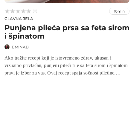



(0)
10min
GLAVNA JELA
Punjena pileća prsa sa feta sirom
i špinatom
EMINAB
Ako tražite recept koji je istovremeno zdrav, ukusan i
vizualno privlačan, punjeni pileći file sa feta sirom i špinatom
pravi je izbor za vas. Ovaj recept spaja sočnost piletine,
kremastu slanost feta sira i svježinu špinata u savršenom
balansu okusa. Jednostavan je za pripremu, a dovoljno
poseban da ga poslužite i za svečane prilike, čineći ga
idealnim jelom za porodicu ili goste.