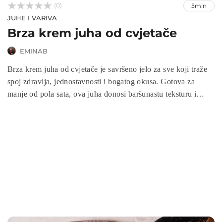



(0)
5min
JUHE I VARIVA
Brza krem juha od cvjetače
EMINAB
Brza krem juha od cvjetače je savršeno jelo za sve koji traže
spoj zdravlja, jednostavnosti i bogatog okusa. Gotova za
manje od pola sata, ova juha donosi baršunastu teksturu i
blagi, nježni okus koji prija svim generacijama. Idealna je kao
lagano predjelo, topla večera ili hranjiv ručak, a uz dodatak
krutona ili malo parmezana pretvara se u pravu gurmansku
poslasticu. Niskokalorična, ali zasitna, čini savršen izbor za
one koji žele uživati u domaćem, zdravom i brzom obroku.