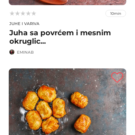



10min
JUHE I VARIVA
Juha sa povrćem i mesnim
okruglic...
EMINAB