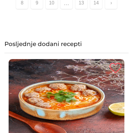
...
8
9
10
13
14
›
Posljednje dodani recepti