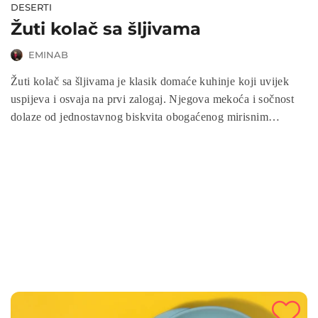
DESERTI
Žuti kolač sa šljivama
EMINAB
Žuti kolač sa šljivama je klasik domaće kuhinje koji uvijek
uspijeva i osvaja na prvi zalogaj. Njegova mekoća i sočnost
dolaze od jednostavnog biskvita obogaćenog mirisnim
šljivama. Ovaj kolač je idealan za porodične trenutke, brzi
desert ili posebne prilike kada želite nešto slatko i
osvježavajuće. Uz minimalan trud dobijate kolač koji spaja
tradiciju i ukus u savršenoj harmoniji.