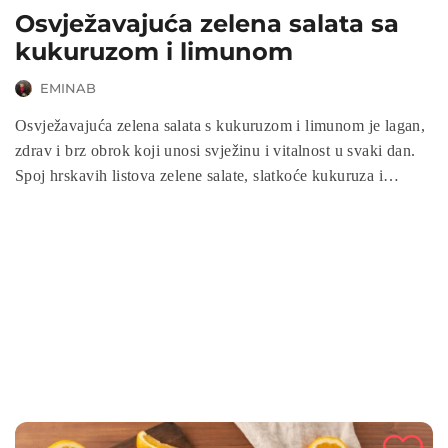
Osvježavajuća zelena salata sa
kukuruzom i limunom
EMINAB
Osvježavajuća zelena salata s kukuruzom i limunom je lagan,
zdrav i brz obrok koji unosi svježinu i vitalnost u svaki dan.
Spoj hrskavih listova zelene salate, slatkoće kukuruza i
citrusne note limuna čini ovu salatu savršenim izborom za
ručak, večeru ili prilog. Priprema je jednostavna i brza, a
rezultat je nutritivno bogata salata koja oduševljava okusom i
izgledom.