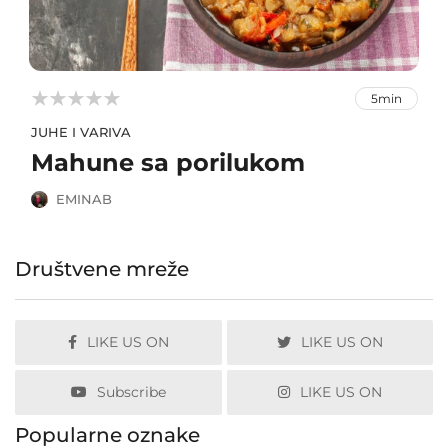



5min
JUHE I VARIVA
Mahune sa porilukom
EMINAB
Društvene mreže
LIKE US ON
LIKE US ON
Subscribe
LIKE US ON
Popularne oznake