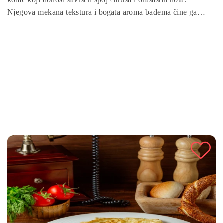
Njegova mekana tekstura i bogata aroma badema čine ga
idealnim desertom za svaku priliku – od porodičnih ručkova
do prazničnih trpeza. Ovaj recept je jednostavan za pripremu,
a rezultat je kolač koji će oduševiti i izgledom i okusom.