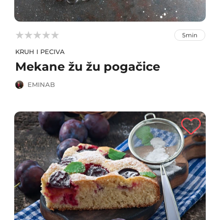



5min
KRUH I PECIVA
Mekane žu žu pogačice
EMINAB