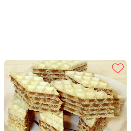
za bilo koju prigodu - od rođendanskih zabava do opuštenih
večeri kod kuće. Uživajte u ovim neodoljivim kolačićima i
sigurni smo da ćete ih uvrstiti u svoje omiljene poslastice!