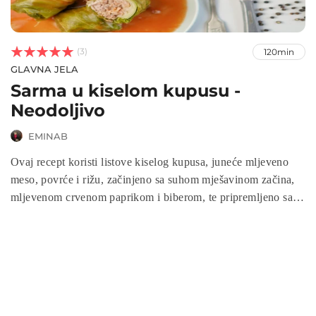



(3)
120min
GLAVNA JELA
Sarma u kiselom kupusu -
Neodoljivo
EMINAB
Ovaj recept koristi listove kiselog kupusa, juneće mljeveno
meso, povrće i rižu, začinjeno sa suhom mješavinom začina,
mljevenom crvenom paprikom i biberom, te pripremljeno sa
suhim mesom i puterom za savršen ukus. Ova jela se
pripremaju na tradicionalan način, pri čemu se meso umotava
u listove kiselog kupusa i kuha u sočnom i ukusnom umaku.
Sarme su idealne za posebne prilike ili kao ukusan obrok za
porodicu ili prijatelje. Slijedite ovaj recept i otkrijte bogat i
autentičan ukus balkanske kuhinje.