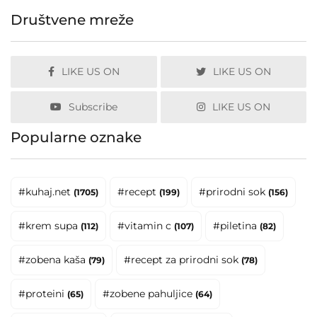
Društvene mreže
LIKE US ON
LIKE US ON
Subscribe
LIKE US ON
Popularne oznake
#kuhaj.net
#recept
#prirodni sok
(1705)
(199)
(156)
#krem supa
#vitamin c
#piletina
(112)
(107)
(82)
#zobena kaša
#recept za prirodni sok
(79)
(78)
#proteini
#zobene pahuljice
(65)
(64)