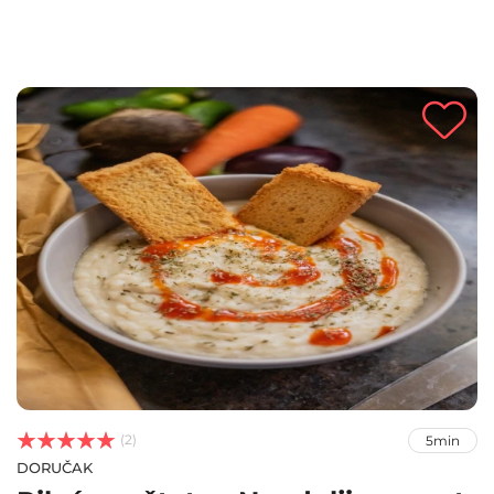



(2)
5min
DORUČAK