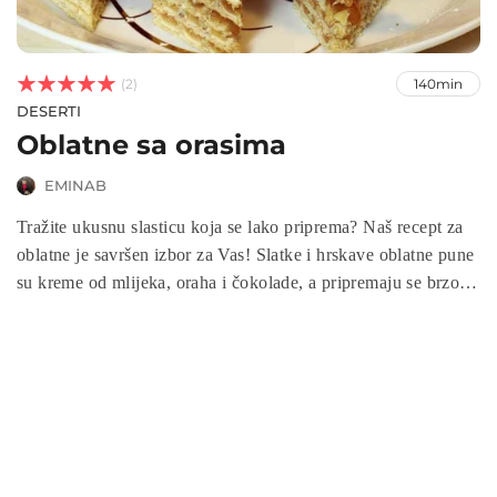



(2)
140min
DESERTI
Oblatne sa orasima
EMINAB
Tražite ukusnu slasticu koja se lako priprema? Naš recept za
oblatne je savršen izbor za Vas! Slatke i hrskave oblatne pune
su kreme od mlijeka, oraha i čokolade, a pripremaju se brzo i
jednostavno. Slijedite naš jednostavan recept za oblatne i
uživajte u ovom neodoljivom desertu kod kuće.