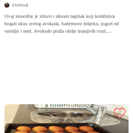
EMINAB
Ovaj smoothie je zdravi i ukusni napitak koji kombinira
bogati okus zrelog avokada, bademovo mlijeko, jogurt od
vanilije i med. Avokado pruža obilje hranjivih tvari,
uključujući zdrave masti, vlakna i vitamine, dok bademovo
mlijeko i jogurt doprinose proteinima i kalciju. Med dodaje
slatkoću i antioksidanse, dok su kockice leda dodate kako bi
se postigla osvježavajuća tekstura. Ovaj smoothie je sjajan
izbor za one koji žele ukusan i hranjiv obrok na brz i
jednostavan način.