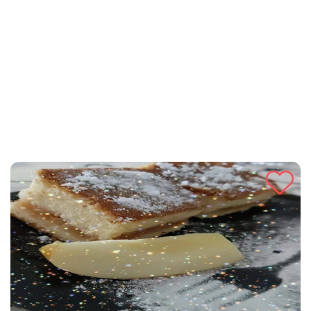
rezultirati hrskavim i sočnim zalogajima u kojima će svi
uživati. Kombinacija nježne tikvice i hrskavog omota
pohovanja čini ovaj jelo savršenim za sve prilike, od brzog
ručka do večere s prijateljima. Bez daljnjeg odlaganja,
krenimo na pripremu ovog ukusnog jela!