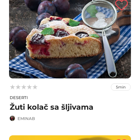



5min
DESERTI
Žuti kolač sa šljivama
EMINAB