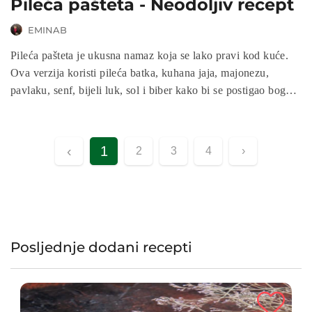
Pileća pašteta - Neodoljiv recept
EMINAB
Pileća pašteta je ukusna namaz koja se lako pravi kod kuće.
Ova verzija koristi pileća batka, kuhana jaja, majonezu,
pavlaku, senf, bijeli luk, sol i biber kako bi se postigao bogat
ukus. Ovaj recept je idealan za one koji traže zdraviju
alternativu kupovnoj pašteti koja može sadržavati aditive i
konzervanse. Uz nekoliko jednostavnih sastojaka i malo
‹
1
2
3
4
›
vremena, ova pašteta je idealna za razne prilike - od doručka
do večere ili kao predjelo na zabavama. Saznajte kako
pripremiti ovu ukusnu i jednostavnu pileću paštetu kod kuće
sa ovim jednostavnim receptom!
Posljednje dodani recepti