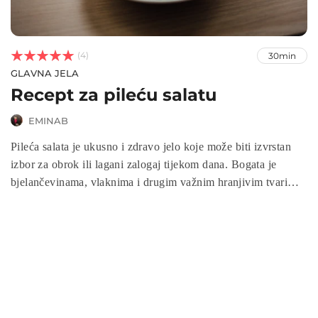



(4)
30min
GLAVNA JELA
Recept za pileću salatu
EMINAB
Pileća salata je ukusno i zdravo jelo koje može biti izvrstan
izbor za obrok ili lagani zalogaj tijekom dana. Bogata je
bjelančevinama, vlaknima i drugim važnim hranjivim tvarima
koje su potrebne za održavanje zdrave prehrane. U ovom
receptu ćemo vam pokazati kako napraviti ukusnu i hranjivu
pileću salatu kod kuće te ćemo podijeliti neke savjete za
pripremu i serviranje ovog popularnog jela.