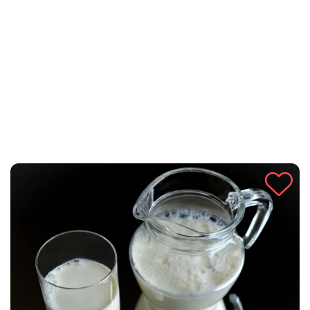
jednostavan i praktičan recept koji će vam pomoći da
napravite savršeno pecivo za vaš hamburger kod kuće.
Slijedite korake ovog recepta i pripremite se za nezaboravno
iskustvo okusa kod kuće.