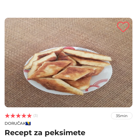



(3)
35min
DORUČAK
Recept za peksimete