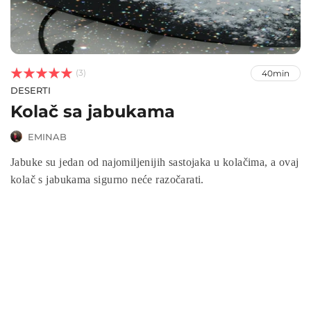



(3)
40min
DESERTI
Kolač sa jabukama
EMINAB
Jabuke su jedan od najomiljenijih sastojaka u kolačima, a ovaj
kolač s jabukama sigurno neće razočarati.