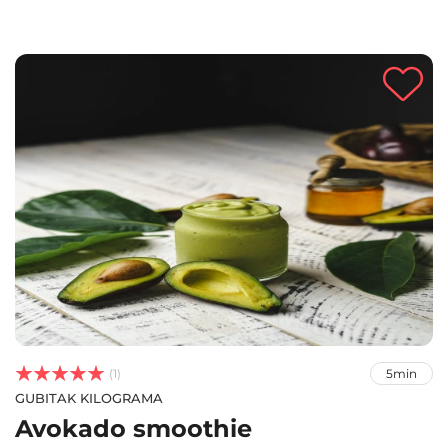



(1)
5min
GUBITAK KILOGRAMA
Avokado smoothie