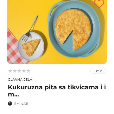



5min
GLAVNA JELA
Kukuruzna pita sa tikvicama i i
m...
EMINAB