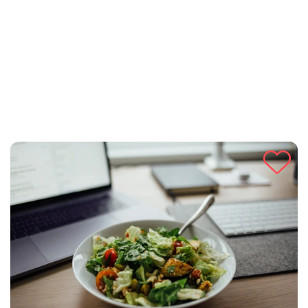
nastavku vam donosimo jednostavan i ukusan recept za
pripremu ove klasične američke kuhinje koju će obožavati svi
ljubitelji slatkog.