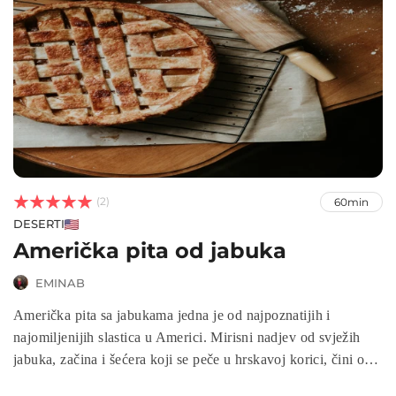



(2)
60min
DESERTI
Američka pita od jabuka
EMINAB
Američka pita sa jabukama jedna je od najpoznatijih i
najomiljenijih slastica u Americi. Mirisni nadjev od svježih
jabuka, začina i šećera koji se peče u hrskavoj korici, čini ovu
pitu savršenim izborom za bilo koje godišnje doba. U