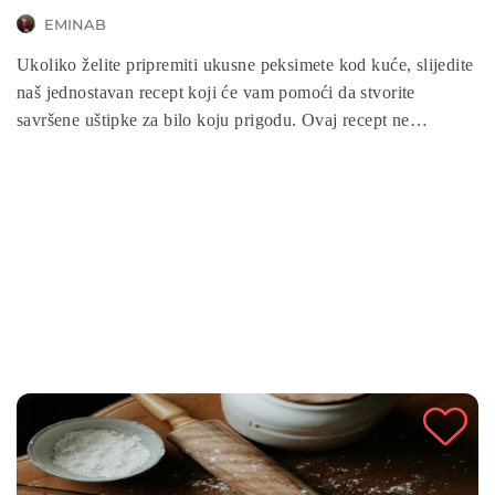
EMINAB
Ukoliko želite pripremiti ukusne peksimete kod kuće, slijedite
naš jednostavan recept koji će vam pomoći da stvorite
savršene uštipke za bilo koju prigodu. Ovaj recept ne
zahtijeva puno sastojaka i vrlo je jednostavan za pripremu, pa
čak i početnici u kuhinji mogu ga lako pratiti. U nastavku vam
donosimo detaljne upute kako pripremiti peksimete, kako bi
uživali u ovom ukusnom tijestu u bilo koje vrijeme.