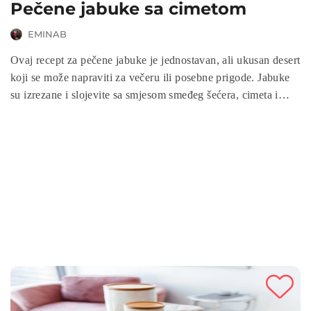
Pečene jabuke sa cimetom
EMINAB
Ovaj recept za pečene jabuke je jednostavan, ali ukusan desert
koji se može napraviti za večeru ili posebne prigode. Jabuke
su izrezane i slojevite sa smjesom smeđeg šećera, cimeta i
muškatnog oraščića, a zatim se peku u pećnici dok ne postanu
mekane i sočne. Ovaj topli, desert je savršen za uživanje uz
kuglicu sladoleda ili šlag.