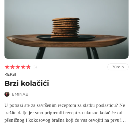



(5)
30min
KEKSI
Brzi kolačići
EMINAB
U potrazi ste za savršenim receptom za slatku poslasticu? Ne
tražite dalje jer smo pripremili recept za ukusne kolačiće od
pšeničnog i kokosovog brašna koji će vas osvojiti na prvu!
Ovaj recept je jednostavan za pripremu, a kolačići su idealni