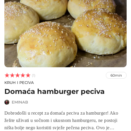



(1)
60min
KRUH I PECIVA
Domaća hamburger peciva
EMINAB
Dobrodošli u recept za domaća peciva za hamburger! Ako
želite uživati u sočnom i ukusnom hamburgeru, ne postoji
ništa bolje nego koristiti svježe pečena peciva. Ovo je