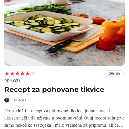



(3)
25min
PRILOZI
Recept za pohovane tikvice
EMINAB
Dobrodošli u recept za pohovane tikvice, jednostavan i
ukusan način da uživate u ovom povrću! Ovaj recept zahtijeva
samo nekoliko sastojaka i malo vremena za pripremu, ali će