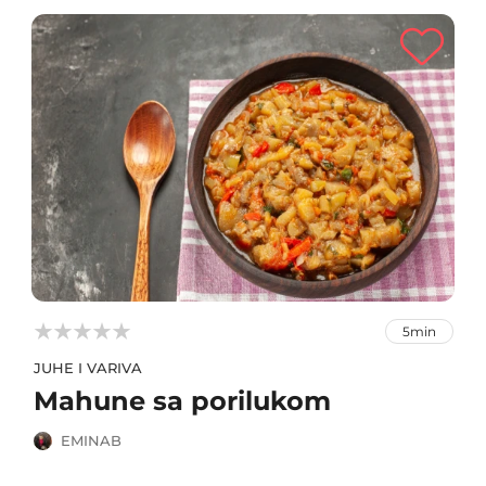



5min
JUHE I VARIVA
Mahune sa porilukom
EMINAB