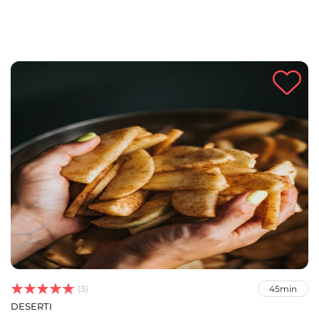



(3)
45min
DESERTI