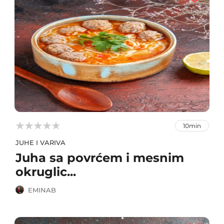



10min
JUHE I VARIVA
Juha sa povrćem i mesnim
okruglic...
EMINAB