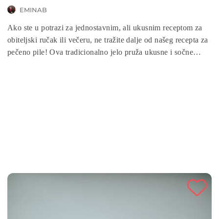
EMINAB
Ako ste u potrazi za jednostavnim, ali ukusnim receptom za
obiteljski ručak ili večeru, ne tražite dalje od našeg recepta za
pečeno pile! Ova tradicionalno jelo pruža ukusne i sočne
komade piletine za sve koji vole bogat i pun okus.Slijedite
naše jednostavne korake za pripremu ovog neodoljivog jela
koje će zasigurno zadovoljiti svačije nepce.