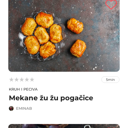



5min
KRUH I PECIVA
Mekane žu žu pogačice
EMINAB