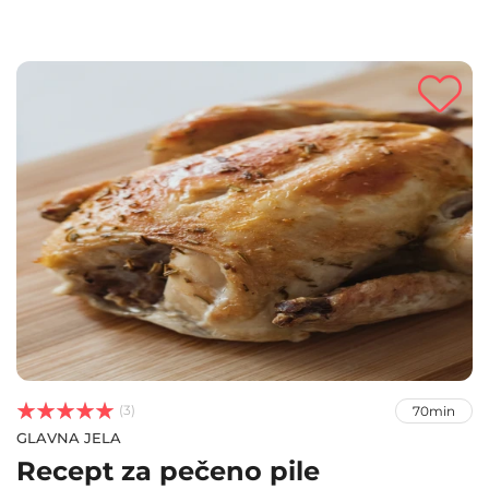



(3)
70min
GLAVNA JELA
Recept za pečeno pile