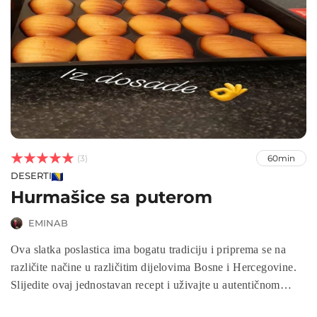



(3)
60min
DESERTI
Hurmašice sa puterom
EMINAB
Ova slatka poslastica ima bogatu tradiciju i priprema se na
različite načine u različitim dijelovima Bosne i Hercegovine.
Slijedite ovaj jednostavan recept i uživajte u autentičnom
bosanskom okusu.