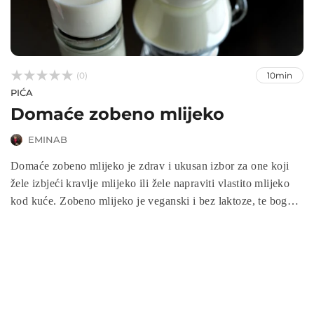



(0)
10min
PIĆA
Domaće zobeno mlijeko
EMINAB
Domaće zobeno mlijeko je zdrav i ukusan izbor za one koji
žele izbjeći kravlje mlijeko ili žele napraviti vlastito mlijeko
kod kuće. Zobeno mlijeko je veganski i bez laktoze, te bogato
hranjivim tvarima poput vlakana, vitamina i minerala. Izrada
domaćeg zobenog mlijeka je jednostavna i brza, a rezultat je
svježe i zdravo mlijeko bez aditiva i konzervansa. U nastavku
ćemo vam pokazati kako napraviti ukusno i zdravo domaće
zobeno mlijeko .