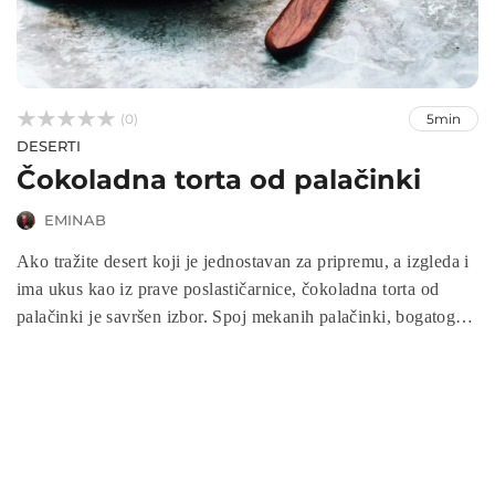



(0)
5min
DESERTI
Čokoladna torta od palačinki
EMINAB
Ako tražite desert koji je jednostavan za pripremu, a izgleda i
ima ukus kao iz prave poslastičarnice, čokoladna torta od
palačinki je savršen izbor. Spoj mekanih palačinki, bogatog
pudinga od čokolade uz završni preliv od otopljene čokolade,
čini ovu tortu neodoljivom. Idealna je za rođendane, svečane
trenutke ili kada želite razmaziti sebe i svoje najmilije
raskošnim, a opet domaćim desertom.