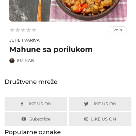



5min
JUHE I VARIVA
Mahune sa porilukom
EMINAB
Društvene mreže
LIKE US ON
LIKE US ON
Subscribe
LIKE US ON
Popularne oznake