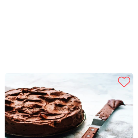
poslužiti tokom ljeta ili sačuvati za zimske dane. Kajsije daju
prirodnu slatkoću i nježnu aromu, dok vanilin šećer unosi
dodatnu notu topline i mirisa.