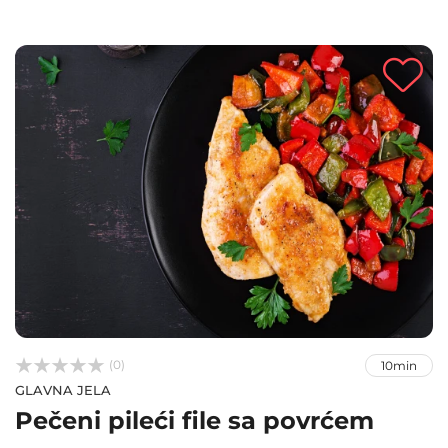



(0)
10min
GLAVNA JELA
Pečeni pileći file sa povrćem