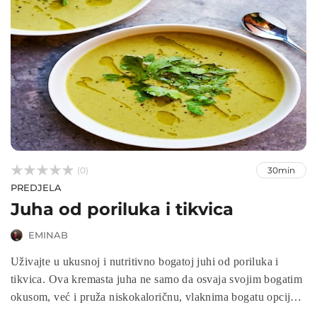



(0)
30min
PREDJELA
Juha od poriluka i tikvica
EMINAB
Uživajte u ukusnoj i nutritivno bogatoj juhi od poriluka i
tikvica. Ova kremasta juha ne samo da osvaja svojim bogatim
okusom, već i pruža niskokaloričnu, vlaknima bogatu opciju
obroka. S kombinacijom poriluka i tikvica, ova juha donosi