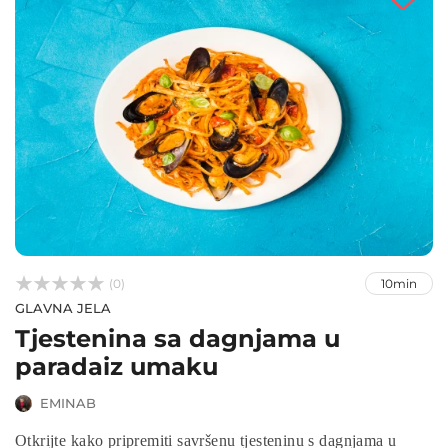



(0)
10min
GLAVNA JELA
Tjestenina sa dagnjama u
paradaiz umaku
EMINAB
Otkrijte kako pripremiti savršenu tjesteninu s dagnjama u