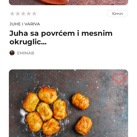



10min
JUHE I VARIVA
Juha sa povrćem i mesnim
okruglic...
EMINAB