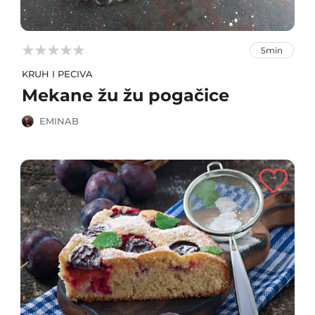



5min
KRUH I PECIVA
Mekane žu žu pogačice
EMINAB