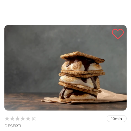



(0)
10min
DESERTI