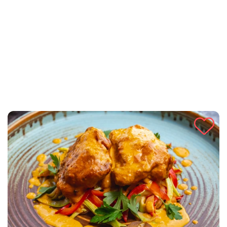
zdrave nutrijente poput vitamina C, A i K, folne kiseline te
kalija. Brza, jednostavna za pripremu i bogata
antioksidansima, ova juha će zadovoljiti vaše okusne pupoljke
dok potiče vaše opće dobrostanje. Isprobajte je danas i
razveselite svoje nepce uz dobar obrok.