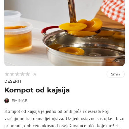



(0)
5min
DESERTI
Kompot od kajsija
EMINAB
Kompot od kajsija je jedno od onih pića i deserata koji
vraćaju miris i okus djetinjstva. Uz jednostavne sastojke i brzu
pripremu, dobićete ukusno i osvježavajuće piće koje možete