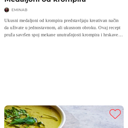
EMINAB
Ukusni medaljoni od krompira predstavljaju kreativan način
da uživate u jednostavnom, ali ukusnom obroku. Ovaj recept
pruža savršen spoj mekane unutrašnjosti krompira i hrskave
spoljašnjosti, čineći ih privlačnim jelu za sve prilike. Sa
jednostavnim sastojcima i lakoćom pripreme, medaljoni od
krompira su sjajan izbor za brzinski obrok ili dodatak
glavnom jelu. Zaronite u ovu jednostavnu i ukusnu avanturu s
našim receptom za medaljone od krompira i otkrijte
zadovoljstvo koje pruža svaki zalogaj.