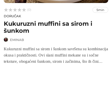



(0)
5min
DORUČAK
Kukuruzni muffini sa sirom i
šunkom
EMINAB
Kukuruzni muffini sa sirom i šunkom savršena su kombinacija
okusa i praktičnosti. Ovi slani muffini mekane su i sočne
teksture, obogaćeni šunkom, sirom i začinima, što ih čini
idealnim izborom za doručak, užinu ili laganu večeru.
Jednostavni su za pripremu i odlično se slažu uz jogurt, salatu
ili kao topli snack na zabavama. Recept je brz, ukusan i uvijek
uspijeva, pa su muffini savršeni i za početnike i za iskusne
domaćice. Ovi muffini zasigurno će postati omiljeni u svakoj
kuhinji jer nude savršen spoj hranjivosti i bogatog okusa.