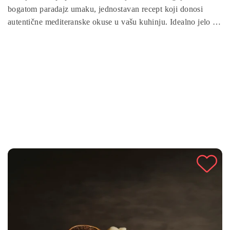
bogatom paradajz umaku, jednostavan recept koji donosi
autentične mediteranske okuse u vašu kuhinju. Idealno jelo za
ljubitelje morskih plodova, spoj sočnih dagnji i aromatičnog
umaka oduševit će vas svojom lakoćom pripreme i punim
okusom. Pripremite ukusan i hranjiv obrok koji će zadovoljiti
vaša čula i unijeti dašak mora na vaš stol.