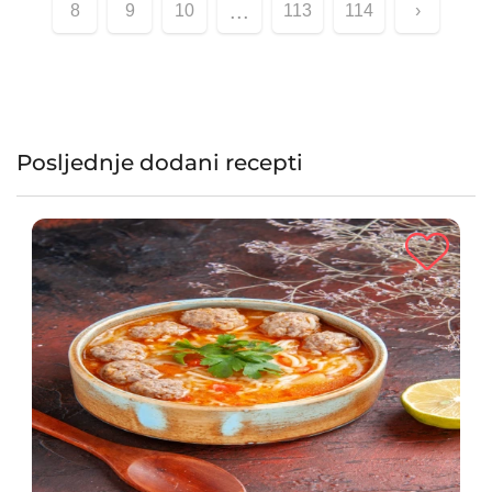
...
8
9
10
113
114
›
obrok.
Posljednje dodani recepti