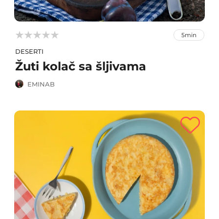



5min
DESERTI
Žuti kolač sa šljivama
EMINAB