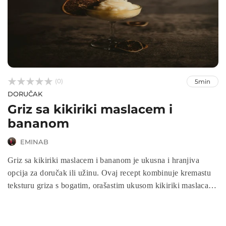



(0)
5min
DORUČAK
Griz sa kikiriki maslacem i
bananom
EMINAB
Griz sa kikiriki maslacem i bananom je ukusna i hranjiva
opcija za doručak ili užinu. Ovaj recept kombinuje kremastu
teksturu griza s bogatim, orašastim ukusom kikiriki maslaca i
slatkoćom banane. Jednostavan je za pripremu, idealan za
brze obroke koji daju energiju za cijeli dan.