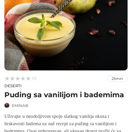



(0)
25min
DESERTI
Puding sa vanilijom i bademima
EMINAB
Uživajte u neodoljivom spoju slatkog vanilija okusa i
hrskavosti badema uz naš recept za puding sa vanilijom i
bademima. Ovaj jednostavan, ali ukusan desert pružit će vam