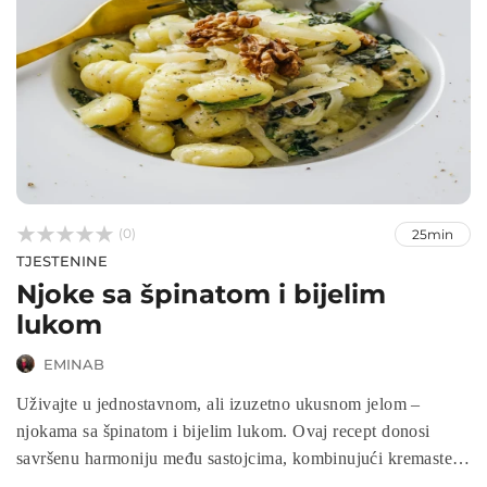



(0)
25min
TJESTENINE
Njoke sa špinatom i bijelim
lukom
EMINAB
Uživajte u jednostavnom, ali izuzetno ukusnom jelom –
njokama sa špinatom i bijelim lukom. Ovaj recept donosi
savršenu harmoniju među sastojcima, kombinujući kremaste
njoke s bogatim špinatom i sofisticiranim ukusom bijelog