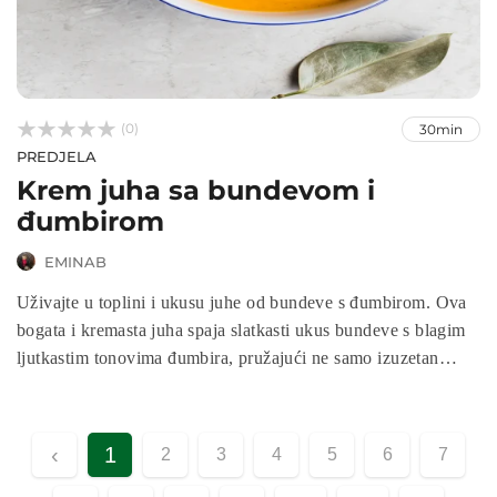



(0)
30min
PREDJELA
Krem juha sa bundevom i
đumbirom
EMINAB
Uživajte u toplini i ukusu juhe od bundeve s đumbirom. Ova
bogata i kremasta juha spaja slatkasti ukus bundeve s blagim
ljutkastim tonovima đumbira, pružajući ne samo izuzetan
gastronomski doživljaj već i niz zdravstvenih prednosti.
Prepuna vitamina, antioksidansa i vlakana, ova juha podržava
imunološki sistem, poboljšava varenje i pruža prijatan osjećaj
‹
1
2
3
4
5
6
7
topline u hladnim danima. Spremna je za svega nekoliko
koraka, čineći je idealnim izborom za brz, ukusan i nutritivan