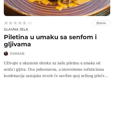



(0)
30min
GLAVNA JELA
Piletina u umaku sa senfom i
gljivama
EMINAB
Uživajte u ukusnom obroku uz našu piletinu u umaku od
senfa i gljiva. Ova jednostavna, a istovremeno sofisticirana
kombinacija sastojaka stvorit će savršen spoj nežnog pilećeg
mesa obavijenog bogatim umakom od senfa i obogaćenog
aromama sočnih gljiva. Pratite naše jednostavne korake i
dođite do neodoljivo ukusnog obroka!