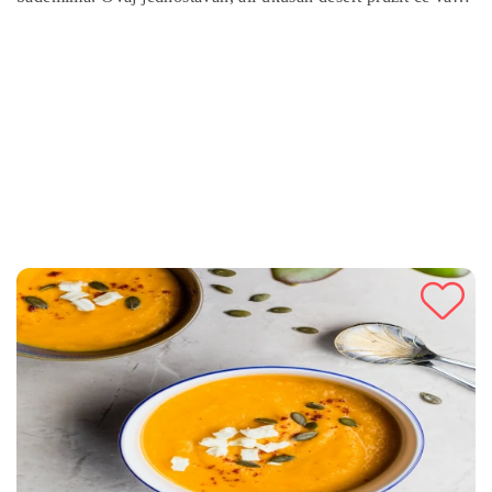
nezaboravno iskustvo slatkog užitka. Priprema je brza i
jednostavna, a rezultat je kremast puding obogaćen toplim
notama vanilije i hrskavim bademima. Slijedite naše korake i
otkrijte kako stvoriti savršenu poslasticu koja će oduševiti
vaše nepce.