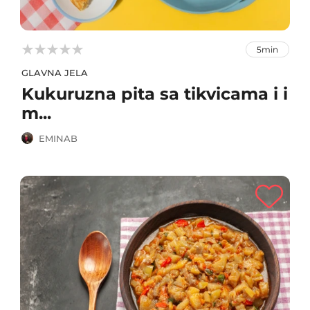



5min
GLAVNA JELA
Kukuruzna pita sa tikvicama i i
m...
EMINAB