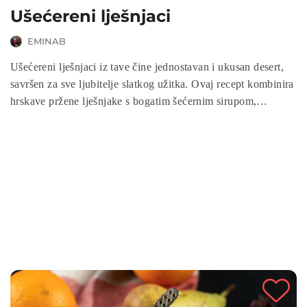
Ušećereni lješnjaci
EMINAB
Ušećereni lješnjaci iz tave čine jednostavan i ukusan desert,
savršen za sve ljubitelje slatkog užitka. Ovaj recept kombinira
hrskave pržene lješnjake s bogatim šećernim sirupom,
stvarajući slatkiš s neodoljivom kombinacijom tekstura i
okusa. Isprobajte ga i uživajte u domaćem slatkišu koji će
očarati vaše nepce.