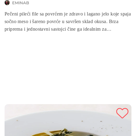
EMINAB
Pečeni pileći file sa povrćem je zdravo i lagano jelo koje spaja
sočno meso i šareno povrće u savršen sklad okusa. Brza
priprema i jednostavni sastojci čine ga idealnim za
svakodnevni ručak ili večeru. Ovo jelo donosi bogatstvo
proteina i vitamina, a istovremeno ostaje lagano i hranjivo.
Savršen izbor za sve koji žele uživati u ukusnom, domaćem i
balansiranom obroku.