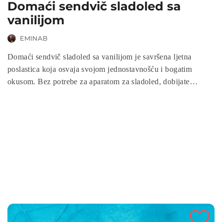
Domaći sendvič sladoled sa
vanilijom
EMINAB
Domaći sendvič sladoled sa vanilijom je savršena ljetna
poslastica koja osvaja svojom jednostavnošću i bogatim
okusom. Bez potrebe za aparatom za sladoled, dobijate
savršeno kremastu teksturu i neodoljiv spoj okusa kojem će
podjednako uživati i djeca i odrasli. Ako tražite desert koji je
jednostavan, praktičan i neodoljivo ukusan – domaći sendvič
sladoled sa vanilijom je pravi izbor.