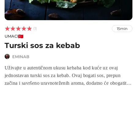



(1)
15min
UMACI
Turski sos za kebab
EMINAB
Uživajte u autentičnom ukusu kebaba kod kuće uz ovaj
jednostavan turski sos za kebab. Ovaj bogati sos, prepun
začina i savršeno uravnoteženih aroma, dodatno će obogatiti
vaše jelo. Priprema je brza i jednostavna, pružajući vam
priliku da uživate u klasičnom turskom okusu kada poželite.
Spremite se da otkrijete tajnu savršenog turskog sosa za kebab
koji će oduševiti vaše nepce.