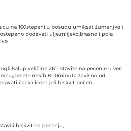
čnicu na 160stepeni,u posudu umiksat žumanjke i
ostepeno dodavati ulje,mlijeko,brasno i pola
civo
rugli kalup veličine 26' i stavite na pecenje u vec
čnicu,pecete nekih 8-10minuta zavisno od
eravati čackalicom jeli biskvit pečen..
stavili biskvit na pecenju,