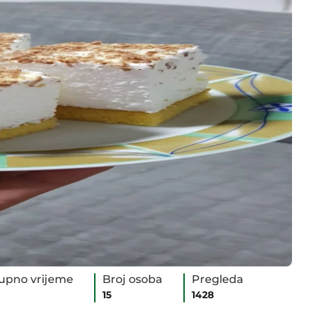
upno vrijeme
Broj osoba
Pregleda
15
1428