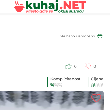
Skuhano i isprobano
6
0
Kompliciranost
Cijena





