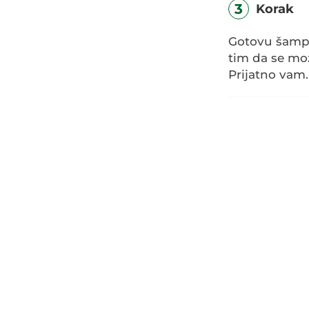
3
Korak
Gotovu šampi
tim da se moz
Prijatno vam..