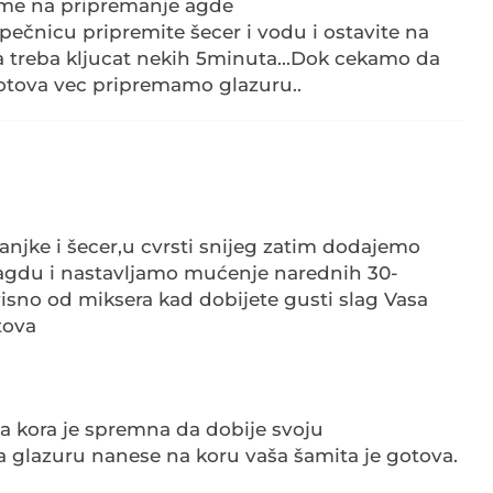
jeme na pripremanje agde
pečnicu pripremite šecer i vodu i ostavite na
 treba kljucat nekih 5minuta...Dok cekamo da
tova vec pripremamo glazuru..
njke i šecer,u cvrsti snijeg zatim dodajemo
agdu i nastavljamo mućenje narednih 30-
isno od miksera kad dobijete gusti slag Vasa
tova
a kora je spremna da dobije svoju
a glazuru nanese na koru vaša šamita je gotova.