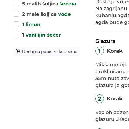
Doslo je vri
5 malih šoljica
šećera
Na zagrijanu 
2 male šoljice
vode
kuhanju,agda
agda bude go
1
limun
1
vanilijin šećer
Glazura
1
Korak
Dodaj na popis za kupovinu
Miksamo bjela
proključanu 
35minuta zav
glazura je go
2
Korak
Vec ohladzen
glazuru...Kad