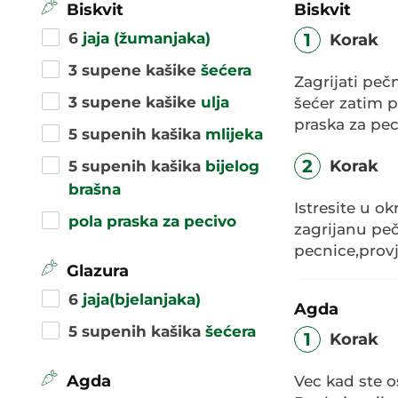
Biskvit
Biskvit
6
jaja (žumanjaka)
1
Korak
3 supene kašike
šećera
Zagrijati pe
3 supene kašike
ulja
šećer zatim p
praska za pe
5 supenih kašika
mlijeka
2
Korak
5 supenih kašika
bijelog
brašna
Istresite u ok
pola praska za pecivo
zagrijanu pe
pecnice,provj
Glazura
6
jaja(bjelanjaka)
Agda
5 supenih kašika
šećera
1
Korak
Agda
Vec kad ste o