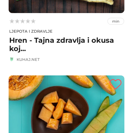



min
LJEPOTA I ZDRAVLJE
Hren - Tajna zdravlja i okusa
koj...
KUHAJ.NET