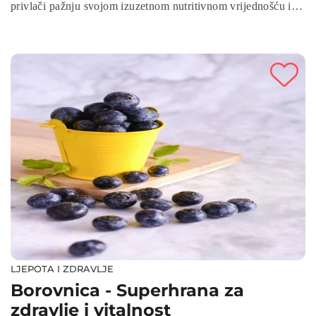
privlači pažnju svojom izuzetnom nutritivnom vrijednošću i
brojnim zdravstvenim prednostima. Zahvaljujući bogatstvu
antioksidansa, aronija se smatra jednom od najzdravijih voćki
na svijetu.
LJEPOTA I ZDRAVLJE
Borovnica - Superhrana za
zdravlje i vitalnost