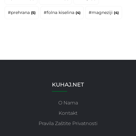
#prehrana
#folna kiselina
#magneziji
(5)
(4)
(4)
KUHAJ.NET
O Nama
Kontakt
Pravila Zaštite Privatnosti