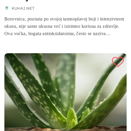
KUHAJ.NET
Borovnica, poznata po svojoj tamnoplavoj boji i intenzivnom
okusu, nije samo ukusna već i iznimno korisna za zdravlje.
Ova voćka, bogata antioksidansima, često se naziva
"superhranom" zbog niza blagotvornih učinaka koje ima na
organizam.