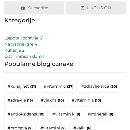
Subscribe
LIKE US ON
Kategorije
Ljepota i zdravlje
61
Nagradne igre
4
Kuhanje
2
Čist i mirisan dom
1
Popularne blog oznake
#kuhaj.net
#vitamin c
#zdravlje srca
(31)
(27)
(20)
#zdravlje
#vlakna
#vitamin a
(15)
(10)
(10)
#antioksidansi
#vitamin k
#minerali
(10)
(8)
(8)
#probava
#vitamini
#kaliji
(7)
(7)
(6)