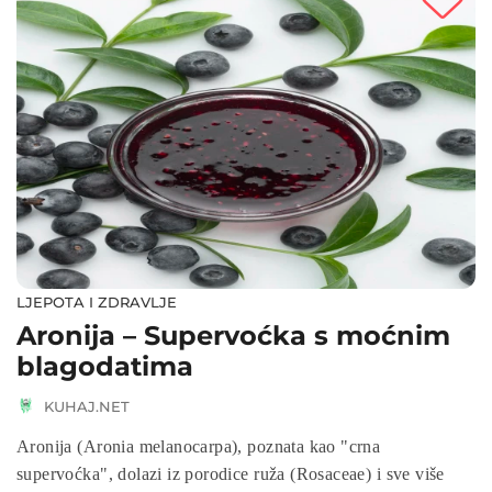
LJEPOTA I ZDRAVLJE
Aronija – Supervoćka s moćnim
blagodatima
KUHAJ.NET
Aronija (Aronia melanocarpa), poznata kao "crna
supervoćka", dolazi iz porodice ruža (Rosaceae) i sve više