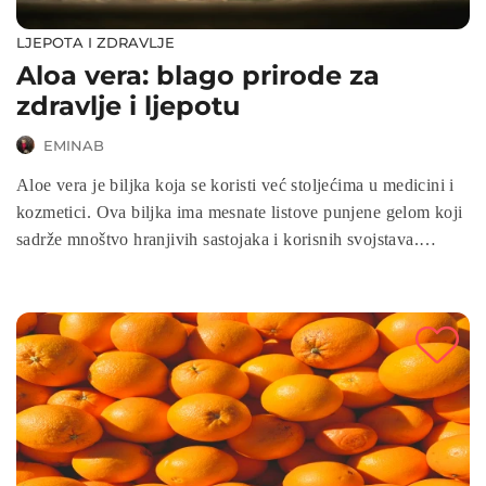
LJEPOTA I ZDRAVLJE
Aloa vera: blago prirode za
zdravlje i ljepotu
EMINAB
Aloe vera je biljka koja se koristi već stoljećima u medicini i
kozmetici. Ova biljka ima mesnate listove punjene gelom koji
sadrže mnoštvo hranjivih sastojaka i korisnih svojstava.
Donosimo vam sve što trebate znati o aloe veri i njezinim
prednostima za zdravlje.