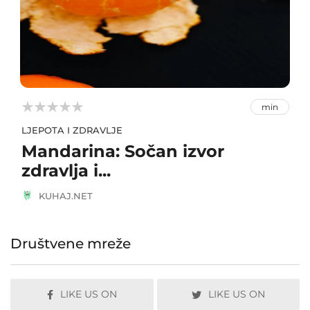



min
LJEPOTA I ZDRAVLJE
Mandarina: Sočan izvor
zdravlja i...
KUHAJ.NET
Društvene mreže
LIKE US ON
LIKE US ON