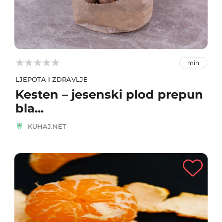



min
LJEPOTA I ZDRAVLJE
Kesten – jesenski plod prepun
bla...
KUHAJ.NET