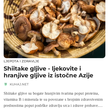
LJEPOTA I ZDRAVLJE
Shiitake gljive - ljekovite i
hranjive gljive iz istočne Azije
KUHAJ.NET
Shiitake gljive su bogate hranjivim tvarima poput proteina,
vitamina B i minerala te su povezane s brojnim zdravstvenim
prednostima poput podrške zdravlju srca i zdrave probave.