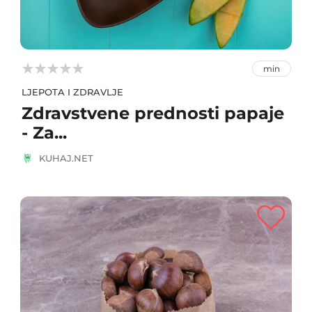



min
LJEPOTA I ZDRAVLJE
Zdravstvene prednosti papaje
- Za...
KUHAJ.NET