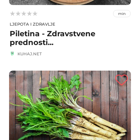



min
LJEPOTA I ZDRAVLJE
Piletina - Zdravstvene
prednosti...
KUHAJ.NET