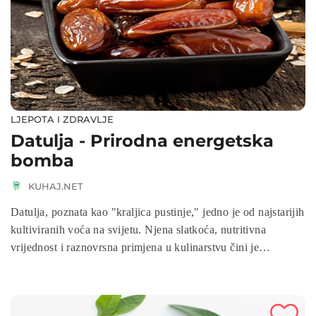
LJEPOTA I ZDRAVLJE
Datulja - Prirodna energetska
bomba
KUHAJ.NET
Datulja, poznata kao "kraljica pustinje," jedno je od najstarijih
kultiviranih voća na svijetu. Njena slatkoća, nutritivna
vrijednost i raznovrsna primjena u kulinarstvu čini je
nezamjenjivom u mnogim kulturama. Osim što je ukusna,
datulja je i prava riznica zdravlja.