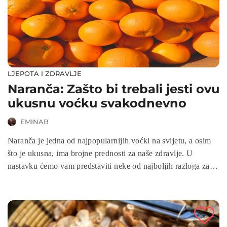
LJEPOTA I ZDRAVLJE
Naranča: Zašto bi trebali jesti ovu
ukusnu voćku svakodnevno
EMINAB
Naranča je jedna od najpopularnijih voćki na svijetu, a osim
što je ukusna, ima brojne prednosti za naše zdravlje. U
nastavku ćemo vam predstaviti neke od najboljih razloga zašto
bi trebali uvrstiti naranču u svoju prehranu.