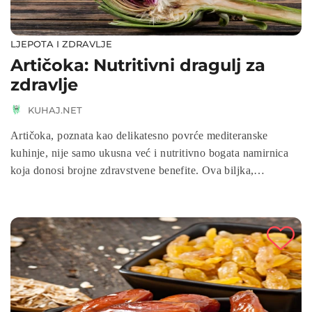
LJEPOTA I ZDRAVLJE
Artičoka: Nutritivni dragulj za
zdravlje
KUHAJ.NET
Artičoka, poznata kao delikatesno povrće mediteranske
kuhinje, nije samo ukusna već i nutritivno bogata namirnica
koja donosi brojne zdravstvene benefite. Ova biljka,
znanstvenog naziva Cynara scolymus, od davnina je cijenjena
zbog svog ljekovitog potencijala. U nastavku donosimo
detaljnu analizu nutritivnih vrijednosti, zdravstvenih prednosti
i savjeta za konzumaciju ovog izvanrednog povrća.