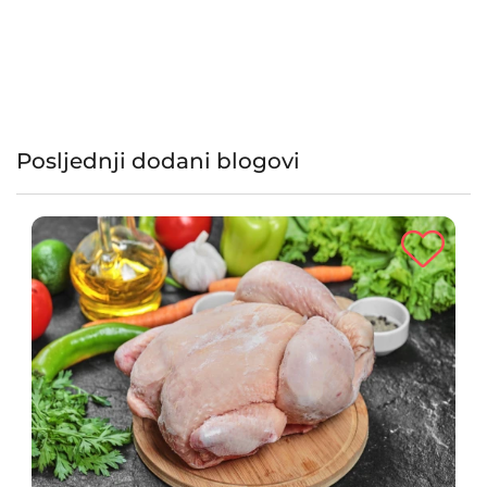
Osim toga, mogu se koristiti na različite načine u kuhinji te su
izvrsna namirnica za uključivanje u prehranu. Sa svojim
karakterističnim okusom i aromom, ove jestive gljive su
popularne diljem svijeta.
Posljednji dodani blogovi