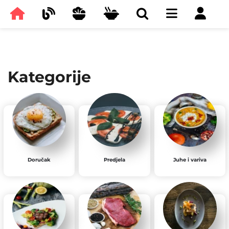
Kategorije
Doručak
Predjela
Juhe i variva