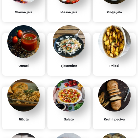
Glavna jela
Mesna jela
Riblja jela
Umaci
Tjestenine
Prilozi
Rižota
Salate
Kruh i peciva