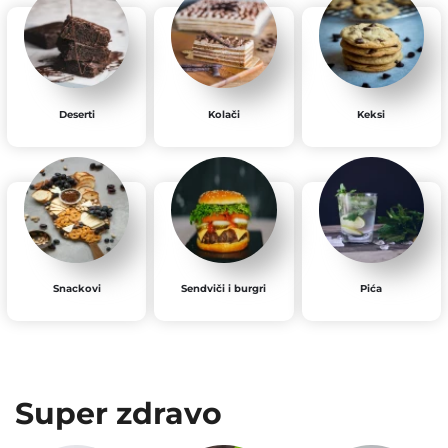
Deserti
Kolači
Keksi
Snackovi
Sendviči i burgri
Pića
Super zdravo