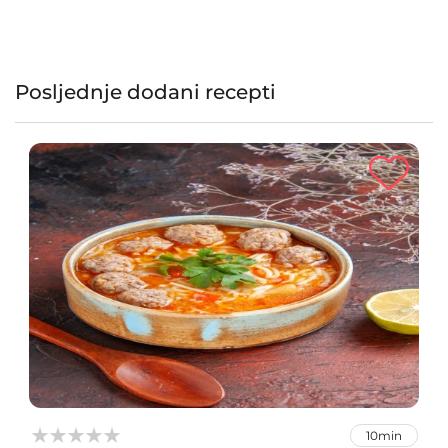
Posljednje dodani recepti



10min