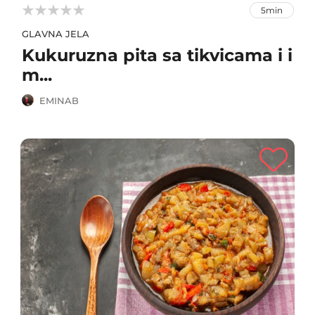



5min
GLAVNA JELA
Kukuruzna pita sa tikvicama i i
m...
EMINAB