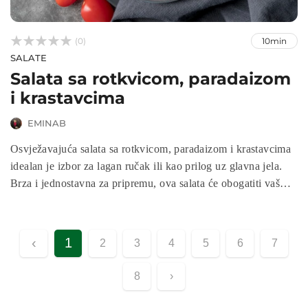



(0)
10min
SALATE
Salata sa rotkvicom, paradaizom
i krastavcima
EMINAB
Osvježavajuća salata sa rotkvicom, paradaizom i krastavcima
idealan je izbor za lagan ručak ili kao prilog uz glavna jela.
Brza i jednostavna za pripremu, ova salata će obogatiti vaš
jelovnik i pružiti vam potrebnu energiju tokom dana. U
nastavku vam donosimo jednostavan recept za pripremu ove
zdrave salate!
‹
1
2
3
4
5
6
7
8
›