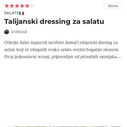



(1)
10min
SALATE
Talijanski dressing za salatu
EMINAB
Otkrijte kako napraviti savršeni domaći talijanski dresing za
salatu koji će obogatiti svaku salatu svojim bogatim okusom.
Ovaj jednostavni recept, pripremljen od prirodnih sastojaka
poput maslinovog ulja, crvenog vinskog octa i svježg
limunovog soka, savršeno se uklapa uz povrće i salate, te je
prikladan za sve prilike.