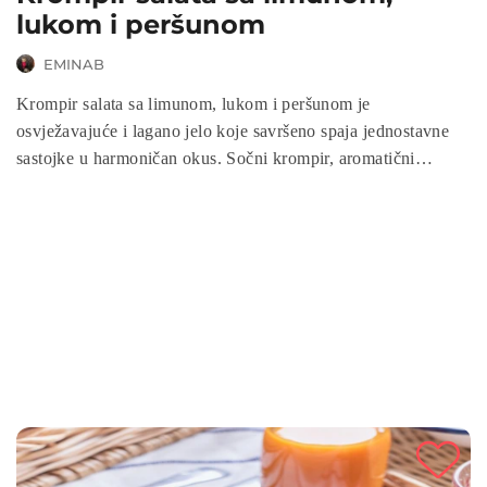
lukom i peršunom
EMINAB
Krompir salata sa limunom, lukom i peršunom je
osvježavajuće i lagano jelo koje savršeno spaja jednostavne
sastojke u harmoničan okus. Sočni krompir, aromatični
ljubičasti luk i svježina limuna čine je idealnim prilogom uz
meso, ribu ili kao samostalni obrok. Zahvaljujući maslinovom
ulju i začinskom bilju, ova salata donosi mediteranski šarm na
vaš sto. Priprema je brza i jednostavna, a rezultat zdrav i
ukusan obrok za svaku priliku.