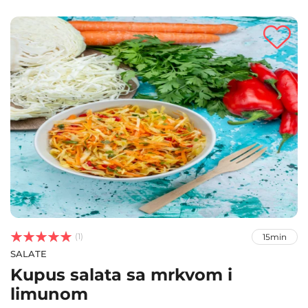



(1)
15min
SALATE
Kupus salata sa mrkvom i
limunom