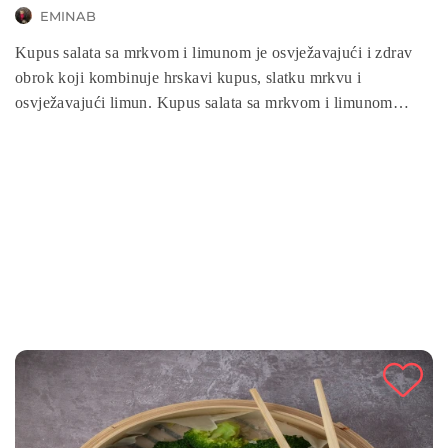
EMINAB
Kupus salata sa mrkvom i limunom je osvježavajući i zdrav
obrok koji kombinuje hrskavi kupus, slatku mrkvu i
osvježavajući limun. Kupus salata sa mrkvom i limunom
savršen je prilog uz razna jela, bogata je vitaminima i
vlaknima, a brzo se priprema. Idealna je za sve koji žele
zdravu i laganu užinu ili prilog za obrok.