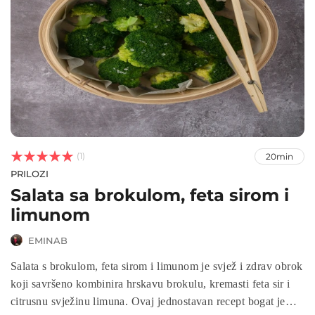



(1)
20min
PRILOZI
Salata sa brokulom, feta sirom i
limunom
EMINAB
Salata s brokulom, feta sirom i limunom je svjež i zdrav obrok
koji savršeno kombinira hrskavu brokulu, kremasti feta sir i
citrusnu svježinu limuna. Ovaj jednostavan recept bogat je