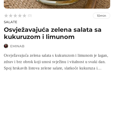



(0)
10min
SALATE
Osvježavajuća zelena salata sa
kukuruzom i limunom
EMINAB
Osvježavajuća zelena salata s kukuruzom i limunom je lagan,
zdrav i brz obrok koji unosi svježinu i vitalnost u svaki dan.
Spoj hrskavih listova zelene salate, slatkoće kukuruza i
citrusne note limuna čini ovu salatu savršenim izborom za
ručak, večeru ili prilog. Priprema je jednostavna i brza, a
rezultat je nutritivno bogata salata koja oduševljava okusom i
izgledom.