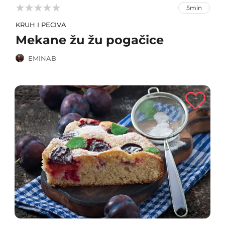



5min
KRUH I PECIVA
Mekane žu žu pogačice
EMINAB