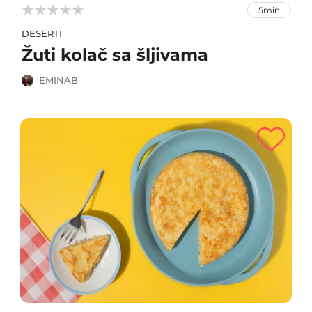



5min
DESERTI
Žuti kolač sa šljivama
EMINAB