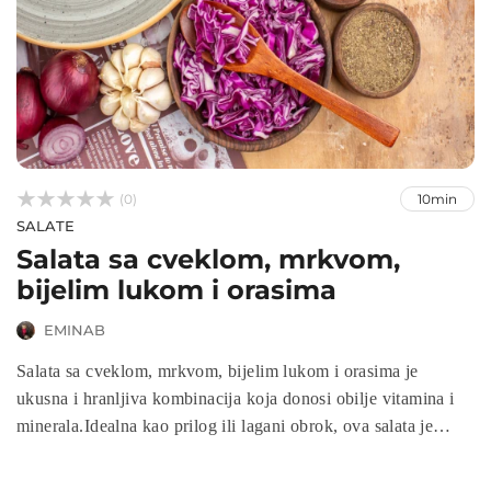



(0)
10min
SALATE
Salata sa cveklom, mrkvom,
bijelim lukom i orasima
EMINAB
Salata sa cveklom, mrkvom, bijelim lukom i orasima je
ukusna i hranljiva kombinacija koja donosi obilje vitamina i
minerala.Idealna kao prilog ili lagani obrok, ova salata je
pogodna za sve koji žele da unaprijede svoju ishranu. U
nastavku otkrijte kako lako pripremiti ovu osvježavajuću