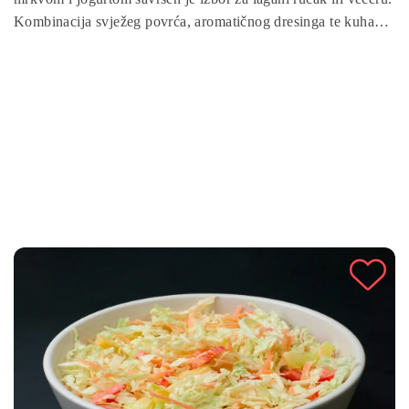
Kombinacija svježeg povrća, aromatičnog dresinga te kuhanih
makarona čini ovu salatu hranjivom i ukusnom.