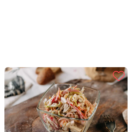
vitaminima, vlaknima i antioksidansima, čineći ga odličnim
izborom za lagani ručak ili prilog. Idealna je za one koji traže
brz, ukusan i nutritivno uravnotežen obrok.