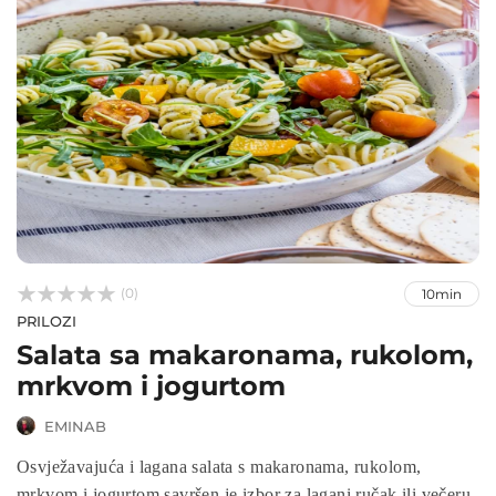



(0)
10min
PRILOZI
Salata sa makaronama, rukolom,
mrkvom i jogurtom
EMINAB
Osvježavajuća i lagana salata s makaronama, rukolom,
mrkvom i jogurtom savršen je izbor za lagani ručak ili večeru.