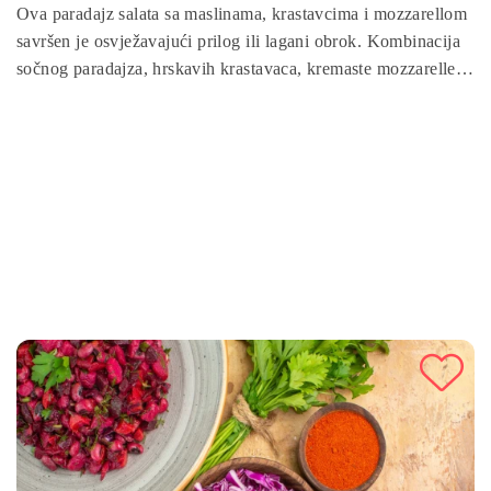
Ova paradajz salata sa maslinama, krastavcima i mozzarellom
savršen je osvježavajući prilog ili lagani obrok. Kombinacija
sočnog paradajza, hrskavih krastavaca, kremaste mozzarelle i
aromatičnih maslina pruža bogatstvo ukusa i hranljivih
sastojaka. Brza i jednostavna za pripremu, ova salata je
idealna za svaku priliku, bilo da je riječ o porodičnom ručku
ili ljetnoj večeri. Uživajte u zdravim, svježim sastojcima i
dodajte malo mediteranskog šarma svom stolu!