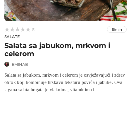



(0)
15min
SALATE
Salata sa jabukom, mrkvom i
celerom
EMINAB
Salata sa jabukom, mrkvom i celerom je osvježavajući i zdrav
obrok koji kombinuje hrskavu teksturu povrća i jabuke. Ova
lagana salata bogata je vlaknima, vitaminima i
antioksidansima, idealna za detoksikaciju i jačanje
imunološkog sistema. Brzo se priprema, a može biti savršen
prilog ili lagani obrok. Otkrijte jednostavan recept za ovu
nutritivnu i ukusnu salatu!