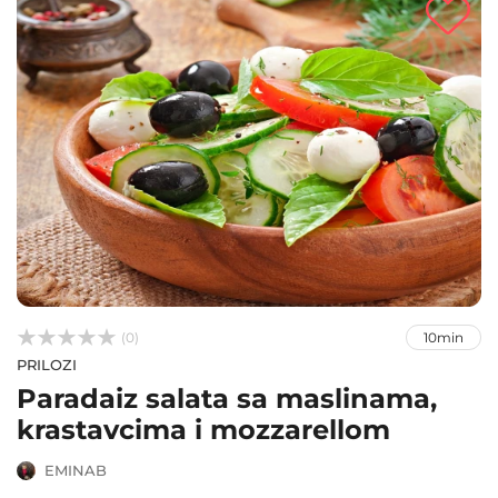



(0)
10min
PRILOZI
Paradaiz salata sa maslinama,
krastavcima i mozzarellom
EMINAB