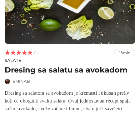



(1)
15min
SALATE
Dresing sa salatu sa avokadom
EMINAB
Dresing sa salatom sa avokadom je kremasti i ukusan preliv
koji će obogatiti svaku salatu. Ovaj jednostavan recept spaja
sočan avokado, sveže začine i limun, stvarajući savršeni
dresing za vašu omiljenu salatu. Bilo da pravite salatu sa
povrćem, piletinom ili ribom, dresing za salatu sa avokadom
je odličan način da poboljšate ukus i dodate bogatu teksturu
vašim jelima. Priprema je brza, a rezultat je zdrav i ukusan