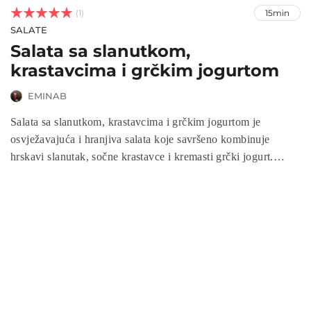



(1)
15min
SALATE
Salata sa slanutkom,
krastavcima i grčkim jogurtom
EMINAB
Salata sa slanutkom, krastavcima i grčkim jogurtom je
osvježavajuća i hranjiva salata koje savršeno kombinuje
hrskavi slanutak, sočne krastavce i kremasti grčki jogurt.
Idealna je za lagane obroke, ali i kao prilog uz razna jela. Ova
salata je bogata vlaknima, proteinima i probioticima, čineći je
izuzetno zdravim izborom. Brza i jednostavna za pripremu,
salata sa slanutkom, krastavcima i grčkim jogurtom savršena
je za svakodnevni ručak ili specijalne prilike.