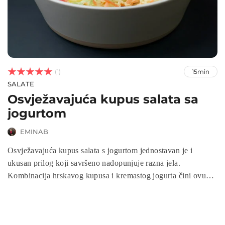



(1)
15min
SALATE
Osvježavajuća kupus salata sa
jogurtom
EMINAB
Osvježavajuća kupus salata s jogurtom jednostavan je i
ukusan prilog koji savršeno nadopunjuje razna jela.
Kombinacija hrskavog kupusa i kremastog jogurta čini ovu
salatu idealnom za svaku prigodu.