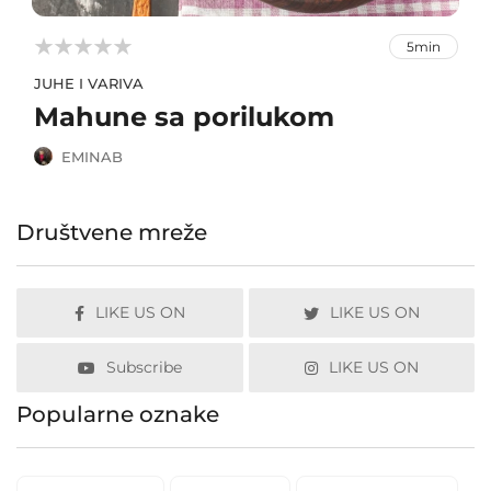



5min
JUHE I VARIVA
Mahune sa porilukom
EMINAB
Društvene mreže
LIKE US ON
LIKE US ON
Subscribe
LIKE US ON
Popularne oznake