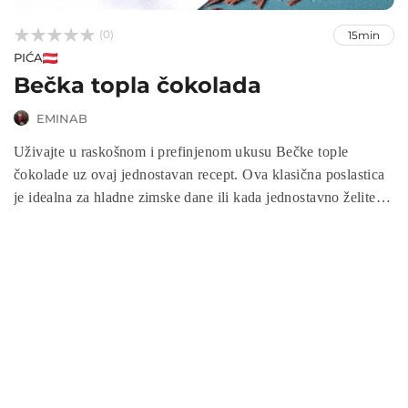



(0)
15min
PIĆA
Bečka topla čokolada
EMINAB
Uživajte u raskošnom i prefinjenom ukusu Bečke tople
čokolade uz ovaj jednostavan recept. Ova klasična poslastica
je idealna za hladne zimske dane ili kada jednostavno želite
uživati u nečem posebnom. Ova verzija tople čokolade
oduševit će vas svojom kremastom teksturom i bogatim
okusom čokolade.