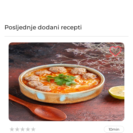
Posljednje dodani recepti



10min