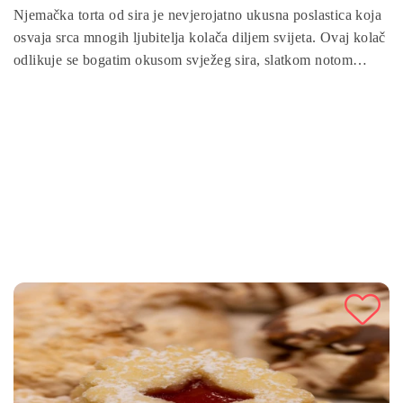
Njemačka torta od sira je nevjerojatno ukusna poslastica koja
osvaja srca mnogih ljubitelja kolača diljem svijeta. Ovaj kolač
odlikuje se bogatim okusom svježeg sira, slatkom notom
grožđica i prepoznatljivom aromom ruma, koja ga čini
savršenim izborom za svečane prigode ili obiteljska
okupljanja.