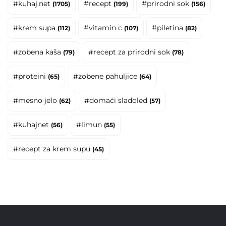
#kuhaj.net
#recept
#prirodni sok
(1705)
(199)
(156)
#krem supa
#vitamin c
#piletina
(112)
(107)
(82)
#zobena kaša
#recept za prirodni sok
(79)
(78)
#proteini
#zobene pahuljice
(65)
(64)
#mesno jelo
#domaći sladoled
(62)
(57)
#kuhajnet
#limun
(56)
(55)
#recept za krem supu
(45)