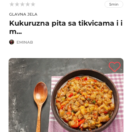



5min
GLAVNA JELA
Kukuruzna pita sa tikvicama i i
m...
EMINAB