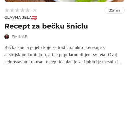



(0)
35min
GLAVNA JELA
Recept za bečku šniclu
EMINAB
Bečka šnicla je jelo koje se tradicionalno povezuje s
austrijskom kuhinjom, ali je popularno diljem svijeta. Ovaj
jednostavan i ukusan recept idealan je za ljubitelje mesnih jela
i predstavlja pravu gozbu za nepce.