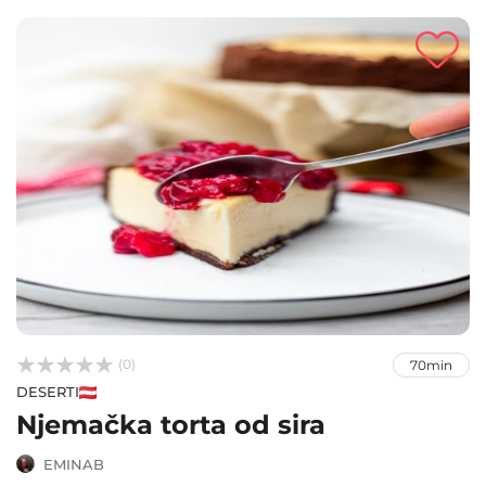



(0)
70min
DESERTI
Njemačka torta od sira
EMINAB