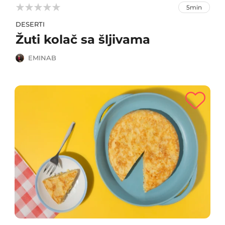



5min
DESERTI
Žuti kolač sa šljivama
EMINAB