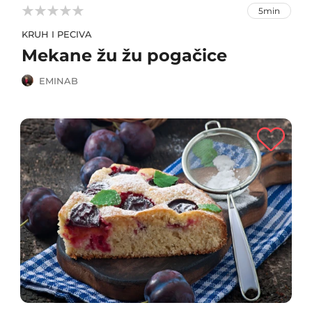



5min
KRUH I PECIVA
Mekane žu žu pogačice
EMINAB