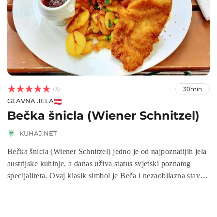



(3)
30min
GLAVNA JELA
Bečka šnicla (Wiener Schnitzel)
KUHAJ.NET
Bečka šnicla (Wiener Schnitzel) jedno je od najpoznatijih jela
austrijske kuhinje, a danas uživa status svjetski poznatog
specijaliteta. Ovaj klasik simbol je Beča i nezaobilazna stavka
na jelovnicima austrijskih restorana, ali i mnogih kuhinja
diljem svijeta.