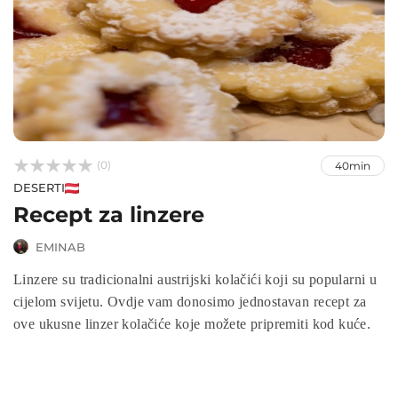



(0)
40min
DESERTI
Recept za linzere
EMINAB
Linzere su tradicionalni austrijski kolačići koji su popularni u
cijelom svijetu. Ovdje vam donosimo jednostavan recept za
ove ukusne linzer kolačiće koje možete pripremiti kod kuće.