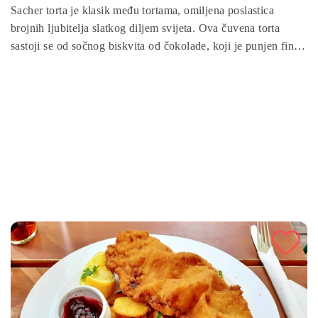
Sacher torta je klasik među tortama, omiljena poslastica
brojnih ljubitelja slatkog diljem svijeta. Ova čuvena torta
sastoji se od sočnog biskvita od čokolade, koji je punjen finim
pekmezom od marelica te preliven čokoladnom glazurom. Uz
nekoliko jednostavnih koraka, i vi možete napraviti ovu
slasnu tortu u udobnosti svog doma. Slijedite ovaj recept i
uživajte u ovoj izvrsnoj torti.