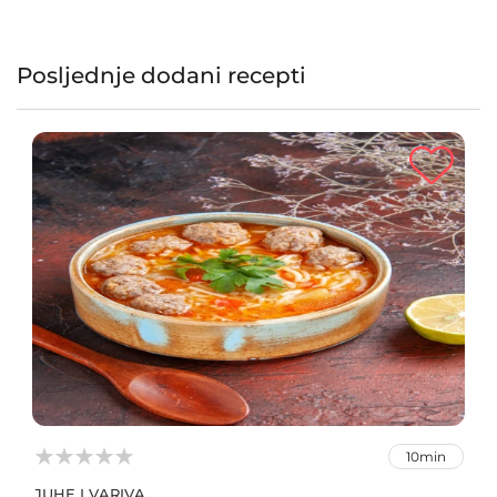
Posljednje dodani recepti



10min
JUHE I VARIVA