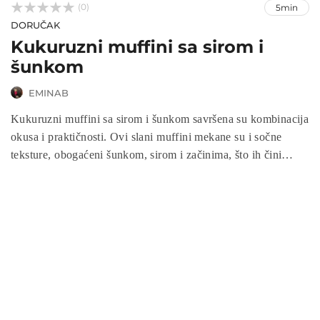



(0)
5min
DORUČAK
Kukuruzni muffini sa sirom i
šunkom
EMINAB
Kukuruzni muffini sa sirom i šunkom savršena su kombinacija
okusa i praktičnosti. Ovi slani muffini mekane su i sočne
teksture, obogaćeni šunkom, sirom i začinima, što ih čini
idealnim izborom za doručak, užinu ili laganu večeru.
Jednostavni su za pripremu i odlično se slažu uz jogurt, salatu
ili kao topli snack na zabavama. Recept je brz, ukusan i uvijek
uspijeva, pa su muffini savršeni i za početnike i za iskusne
domaćice. Ovi muffini zasigurno će postati omiljeni u svakoj
kuhinji jer nude savršen spoj hranjivosti i bogatog okusa.