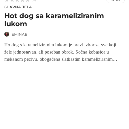
GLAVNA JELA
Hot dog sa karameliziranim
lukom
EMINAB
Hotdog s karameliziranim lukom je pravi izbor za sve koji
žele jednostavan, ali poseban obrok. Sočna kobasica u
mekanom pecivu, obogaćena slatkastim karameliziranim
lukom, kiselim krastavcima, svježim paradajzom te
kombinacijom senfa i majoneze, pruža savršenu ravnotežu
okusa. Ovaj recept donosi savršen street food u vašu kuhinju i
odličan je za brze ručkove, druženja ili vikend uživanje uz
hranu koja uvijek oduševljava.