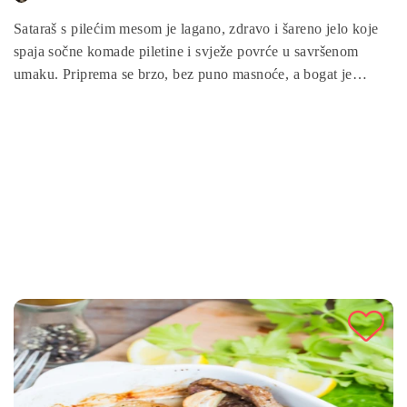
Sataraš s pilećim mesom je lagano, zdravo i šareno jelo koje
spaja sočne komade piletine i svježe povrće u savršenom
umaku. Priprema se brzo, bez puno masnoće, a bogat je
vitaminima, proteinima i prirodnim aromama. Idealno je
rješenje za brz ručak ili laganu večeru, a njegov miris i okus
podsjećaju na domaću kuhinju i ljetne dane.