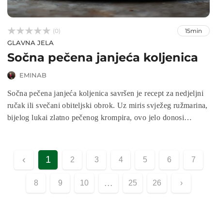



(0)
15min
GLAVNA JELA
Sočna pečena janjeća koljenica
EMINAB
Sočna pečena janjeća koljenica savršen je recept za nedjeljni
ručak ili svečani obiteljski obrok. Uz miris svježeg ružmarina,
bijelog lukai zlatno pečenog krompira, ovo jelo donosi
bogatstvo okusa i tradicije na vaš stol. Jednostavna priprema i
mekano meso koje se odvaja od kosti čine ovaj recept
neodoljivim za sve ljubitelje janjetine.
‹
1
2
3
4
5
6
7
...
8
9
10
25
26
›