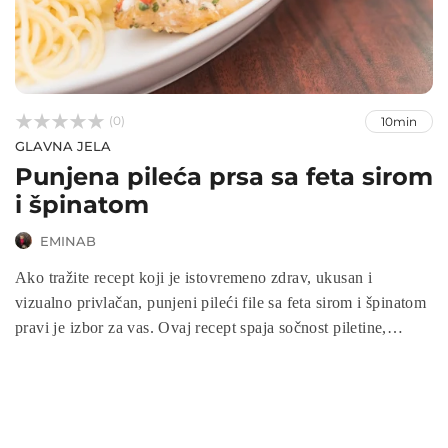



(0)
10min
GLAVNA JELA
Punjena pileća prsa sa feta sirom
i špinatom
EMINAB
Ako tražite recept koji je istovremeno zdrav, ukusan i
vizualno privlačan, punjeni pileći file sa feta sirom i špinatom
pravi je izbor za vas. Ovaj recept spaja sočnost piletine,
kremastu slanost feta sira i svježinu špinata u savršenom
balansu okusa. Jednostavan je za pripremu, a dovoljno
poseban da ga poslužite i za svečane prilike, čineći ga
idealnim jelom za porodicu ili goste.