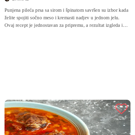
Punjena pileća prsa sa sirom i špinatom savršen su izbor kada
želite spojiti sočno meso i kremasti nadjev u jednom jelu.
Ovaj recept je jednostavan za pripremu, a rezultat izgleda i
miriše kao da je iz restorana. Idealno je za porodične obroke,
svečane prilike ili kada želite impresionirati svoje goste
elegantnim i ukusnim jelom.