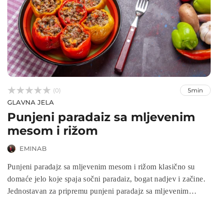



(0)
5min
GLAVNA JELA
Punjeni paradaiz sa mljevenim
mesom i rižom
EMINAB
Punjeni paradajz sa mljevenim mesom i rižom klasično su
domaće jelo koje spaja sočni paradaiz, bogat nadjev i začine.
Jednostavan za pripremu punjeni paradajz sa mljevenim
mesom i rižom donosi hranjiv i ukusan obrok idealan za
porodični ručak ili svečanu trpezu. Zapečeni u pećnici,