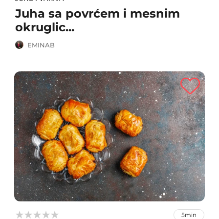
Juha sa povrćem i mesnim
okruglic...
EMINAB



5min