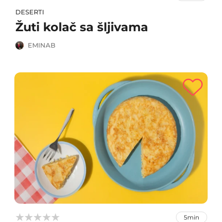
DESERTI
Žuti kolač sa šljivama
EMINAB



5min