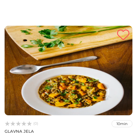



(0)
10min
GLAVNA JELA