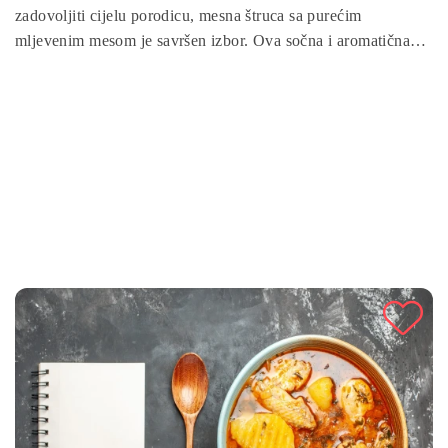
zadovoljiti cijelu porodicu, mesna štruca sa purećim
mljevenim mesom je savršen izbor. Ova sočna i aromatična
štruca spaja nemasno pureće meso sa svježim povrćem i
začinima, stvarajući bogat i domaći okus. Idealna je za
porodične ručkove, ali i kao praktičan obrok koji možete
pripremiti unaprijed i uživati tokom cijele sedmice.