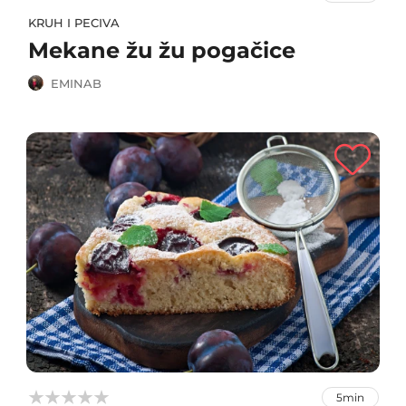
KRUH I PECIVA
Mekane žu žu pogačice
EMINAB



5min