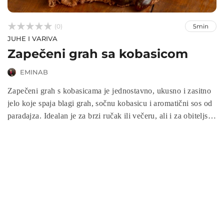



(0)
5min
JUHE I VARIVA
Zapečeni grah sa kobasicom
EMINAB
Zapečeni grah s kobasicama je jednostavno, ukusno i zasitno
jelo koje spaja blagi grah, sočnu kobasicu i aromatični sos od
paradajza. Idealan je za brzi ručak ili večeru, ali i za obiteljske
objede kada želite servirati topli, domaći obrok. Ovaj recept
donosi bogat okus, jednostavnu pripremu i osjećaj domaće
kuhinje u svakom zalogaju.