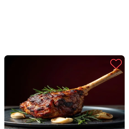
paradajzi postaju mekani i puni sočnosti, dok meso i riža daju
savršen balans okusa. Ovo je recept koji se uvijek vraća na
stol zbog svoje topline, tradicije i neodoljive arome.