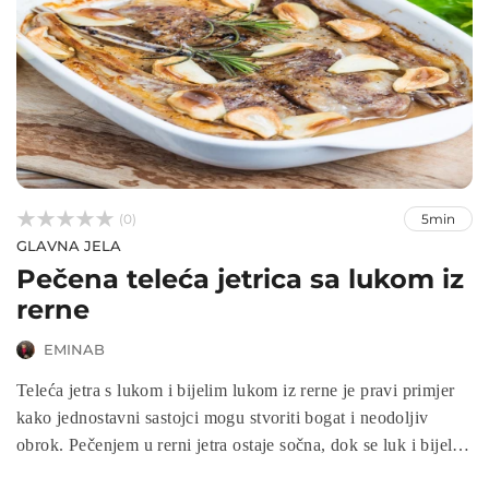



(0)
5min
GLAVNA JELA
Pečena teleća jetrica sa lukom iz
rerne
EMINAB
Teleća jetra s lukom i bijelim lukom iz rerne je pravi primjer
kako jednostavni sastojci mogu stvoriti bogat i neodoljiv
obrok. Pečenjem u rerni jetra ostaje sočna, dok se luk i bijeli
luk pretvaraju u slatko-kremasti prilog pun aroma. Ovo je jelo