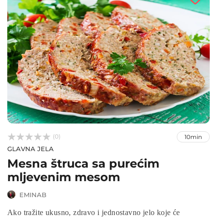



(0)
10min
GLAVNA JELA
Mesna štruca sa purećim
mljevenim mesom
EMINAB
Ako tražite ukusno, zdravo i jednostavno jelo koje će