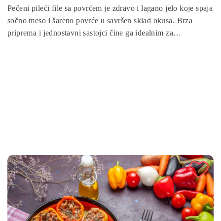
Pečeni pileći file sa povrćem je zdravo i lagano jelo koje spaja
sočno meso i šareno povrće u savršen sklad okusa. Brza
priprema i jednostavni sastojci čine ga idealnim za
svakodnevni ručak ili večeru. Ovo jelo donosi bogatstvo
proteina i vitamina, a istovremeno ostaje lagano i hranjivo.
Savršen izbor za sve koji žele uživati u ukusnom, domaćem i
balansiranom obroku.