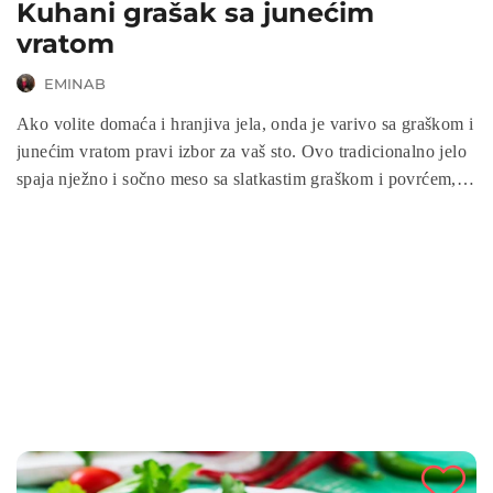
Kuhani grašak sa junećim
vratom
EMINAB
Ako volite domaća i hranjiva jela, onda je varivo sa graškom i
junećim vratom pravi izbor za vaš sto. Ovo tradicionalno jelo
spaja nježno i sočno meso sa slatkastim graškom i povrćem,
stvarajući savršen obrok za cijelu porodicu. Jednostavno za
pripremu, zasitno i puno zdravih nutrijenata, varivo sa
graškom odličan je izbor za ručak ili večeru. Idealno je za sve
koji žele uživati u toplom, mirisnom jelu koje podsjeća na
pravu domaću kuhinju.