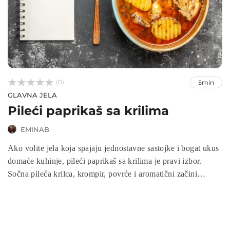



(0)
5min
GLAVNA JELA
Pileći paprikaš sa krilima
EMINAB
Ako volite jela koja spajaju jednostavne sastojke i bogat ukus
domaće kuhinje, pileći paprikaš sa krilima je pravi izbor.
Sočna pileća krilca, krompir, povrće i aromatični začini
kuhaju se zajedno u savršenom umaku koji grije i tijelo i dušu.
Ovo jelo je idealno za porodične ručkove, lagane večere ili
kada želite toplu i hranjivu porciju tradicije na svom stolu.