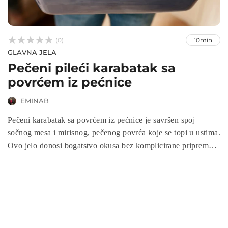



(0)
10min
GLAVNA JELA
Pečeni pileći karabatak sa
povrćem iz pećnice
EMINAB
Pečeni karabatak sa povrćem iz pećnice je savršen spoj
sočnog mesa i mirisnog, pečenog povrća koje se topi u ustima.
Ovo jelo donosi bogatstvo okusa bez komplicirane pripreme,
čineći ga idealnim za porodične ručkove ili posebne večere.
Priprema u pećnici omogućava da se svi sastojci prožmu,
stvarajući savršenu harmoniju boja, mirisa i okusa na vašem
tanjiru.