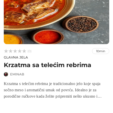



(0)
10min
GLAVNA JELA
Krzatma sa telećim rebrima
EMINAB
Krzatma s telećim rebrima je tradicionalno jelo koje spaja
sočno meso i aromatični umak od povrća. Idealno je za
porodične ručkove kada želite pripremiti nešto ukusno i
zasitno, a da pritom ostane jednostavno za pripremu. Ovaj
recept donosi bogat okus i toplinu domaće kuhinje u svakom