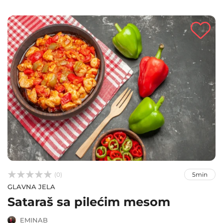



(0)
5min
GLAVNA JELA
Sataraš sa pilećim mesom
EMINAB