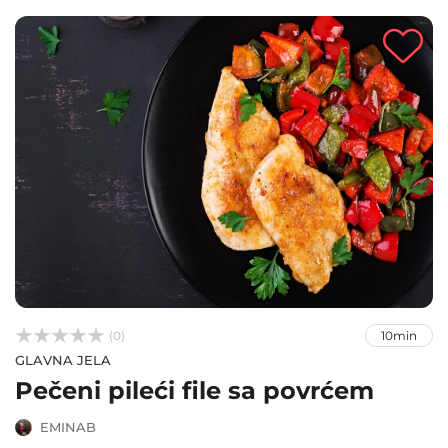



(0)
10min
GLAVNA JELA
Pečeni pileći file sa povrćem
EMINAB