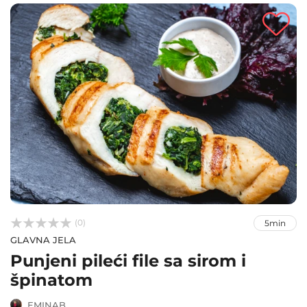



(0)
5min
GLAVNA JELA
Punjeni pileći file sa sirom i
špinatom
EMINAB