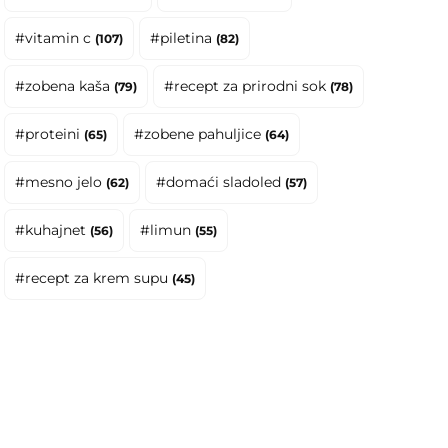
#vitamin c
#piletina
(107)
(82)
#zobena kaša
#recept za prirodni sok
(79)
(78)
#proteini
#zobene pahuljice
(65)
(64)
#mesno jelo
#domaći sladoled
(62)
(57)
#kuhajnet
#limun
(56)
(55)
#recept za krem supu
(45)