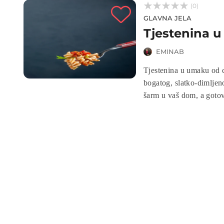



(0)
GLAVNA JELA
Tjestenina 
EMINAB
Tjestenina u umaku od c
bogatog, slatko-dimljen
šarm u vaš dom, a gotov 
tjestenine koji žele neš