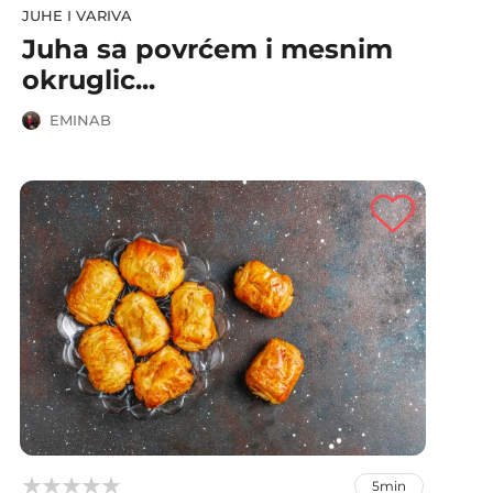
JUHE I VARIVA
Juha sa povrćem i mesnim
okruglic...
EMINAB



5min