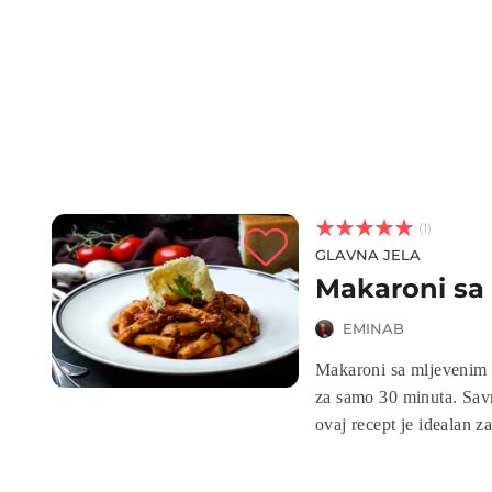



(1)
GLAVNA JELA
Makaroni sa
EMINAB
Makaroni sa mljevenim 
za samo 30 minuta. Sav
ovaj recept je idealan 
pripremaju a rezultat je