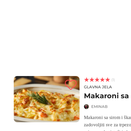



(1)
GLAVNA JELA
Makaroni sa
EMINAB
Makaroni sa sirom i ška
zadovoljiti sve za trpe