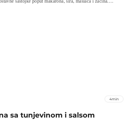
ostavne sastojke poput makarona, sira, maslaca i začina.
endanog cheddar i mozzarella sira čine ovaj obrok izuzetno
aju bogatstvo i sočnost. Sa prelivom od parmezana i prezli,
i jednostavan za pripremu.
4min
ina sa tunjevinom i salsom