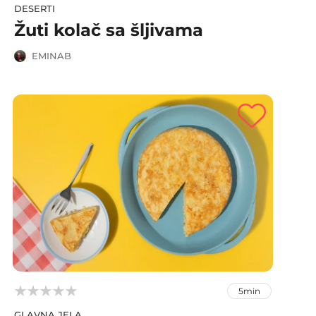
DESERTI
Žuti kolač sa šljivama
EMINAB



5min
GLAVNA JELA