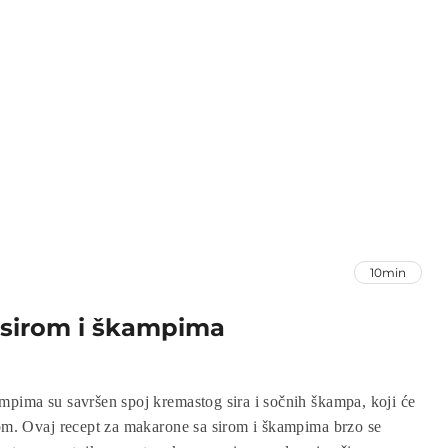
10min
 sirom i škampima
mpima su savršen spoj kremastog sira i sočnih škampa, koji će
zom. Ovaj recept za makarone sa sirom i škampima brzo se