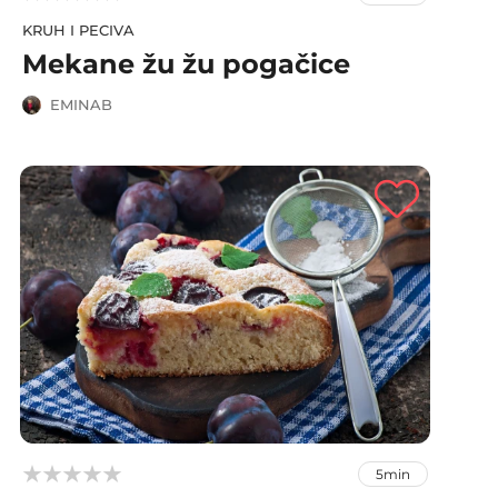
KRUH I PECIVA
Mekane žu žu pogačice
EMINAB



5min