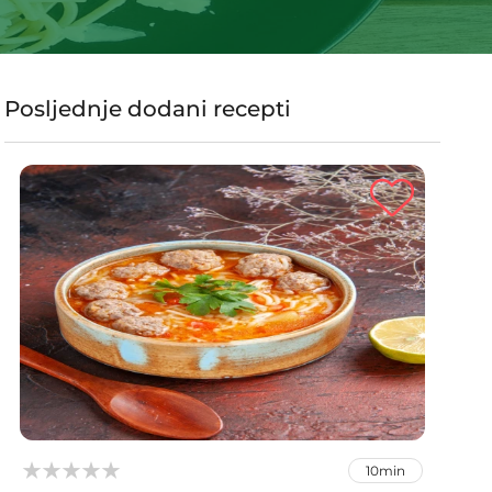
Posljednje dodani recepti



10min