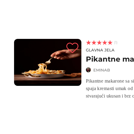



(1)
GLAVNA JELA
Pikantne ma
EMINAB
Pikantne makarone sa si
spaja kremasti umak od s
stvarajući ukusan i brz
a bogatstvo sireva i zač
u kremastim i začinjeni