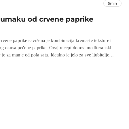
5min
u umaku od crvene paprike
rvene paprike savršena je kombinacija kremaste teksture i
og okusa pečene paprike. Ovaj recept donosi mediteranski
je za manje od pola sata. Idealno je jelo za sve ljubitelje
to drugačije, ali jednostavno za pripremu.