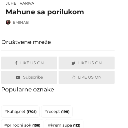
JUHE I VARIVA
Mahune sa porilukom
EMINAB
Društvene mreže
LIKE US ON
LIKE US ON
Subscribe
LIKE US ON
Popularne oznake
#kuhaj.net
#recept
(1705)
(199)
#prirodni sok
#krem supa
(156)
(112)