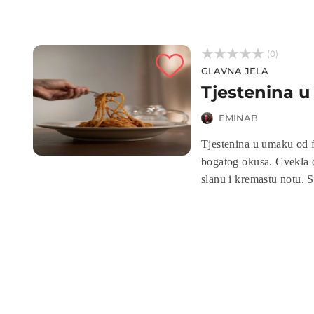



(0)
GLAVNA JELA
Tjestenina u
EMINAB
Tjestenina u umaku od fe
bogatog okusa. Cvekla da
slanu i kremastu notu. S
Ovo jelo ne samo da izg
sastojaka i fantastično
što ga čini idealnim iz