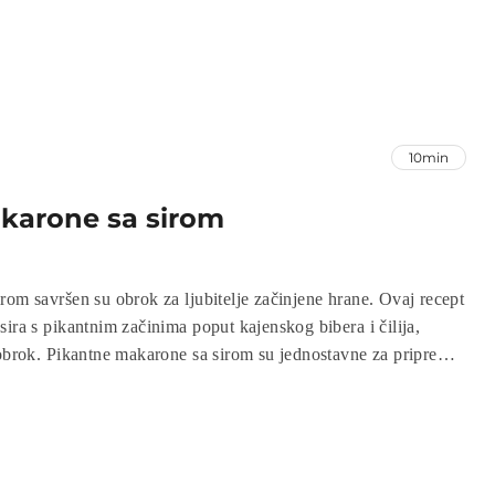
10min
karone sa sirom
rom savršen su obrok za ljubitelje začinjene hrane. Ovaj recept
ira s pikantnim začinima poput kajenskog bibera i čilija,
 obrok. Pikantne makarone sa sirom su jednostavne za pripremu,
ina pruža nezaboravan okus. Idealne su za sve koji žele uživati
m jelima!