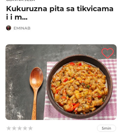
Kukuruzna pita sa tikvicama
i i m...
EMINAB



5min