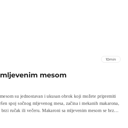
10min
 mljevenim mesom
mesom su jednostavan i ukusan obrok koji možete pripremiti
ršen spoj sočnog mljevenog mesa, začina i mekanih makarona,
za brzi ručak ili večeru. Makaroni sa mljevenim mesom se brzo
 ukusan i zasitan obrok koji će zadovoljiti cijelu porodicu.