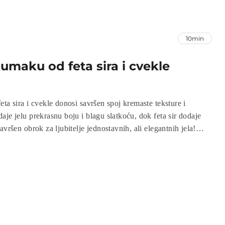
10min
 umaku od feta sira i cvekle
ta sira i cvekle donosi savršen spoj kremaste teksture i
je jelu prekrasnu boju i blagu slatkoću, dok feta sir dodaje
avršen obrok za ljubitelje jednostavnih, ali elegantnih jela!
leda atraktivno, već nudi i savršenu ravnotežu između zdravih
g okusa. Priprema je jednostavna i ne zahtijeva mnogo vremena,
borom za užurbane dane.