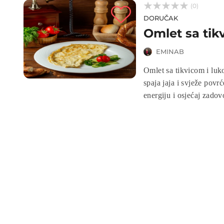



(0)
DORUČAK
Omlet sa tik
EMINAB
Omlet sa tikvicom i luko
spaja jaja i svježe povr
energiju i osjećaj zadovo
aromatičan omlet koji o