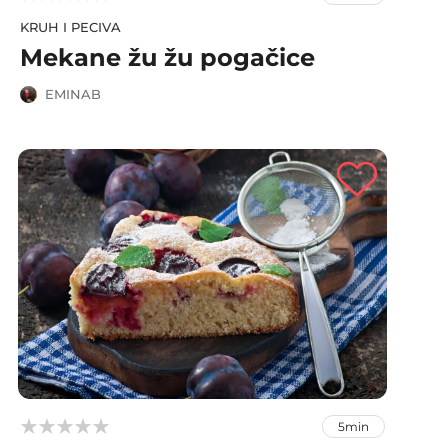
KRUH I PECIVA
Mekane žu žu pogačice
EMINAB



5min