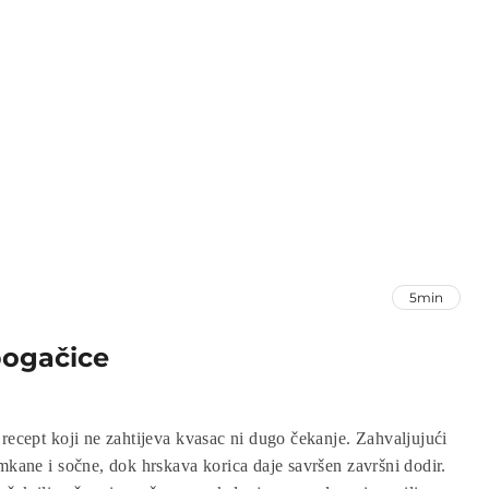
asigurno će postati omiljeni u svakoj kuhinji jer nude savršen
og okusa.
5min
pogačice
 recept koji ne zahtijeva kvasac ni dugo čekanje. Zahvaljujući
mkane i sočne, dok hrskava korica daje savršen završni dodir.