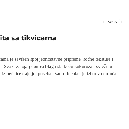
5min
ta sa tikvicama
cama je savršen spoj jednostavne pripreme, sočne teksture i
 Svaki zalogaj donosi blagu slatkoću kukuruza i svježinu
a iz pećnice daje joj poseban šarm. Idealan je izbor za doručak,
a odlično se slaže uz jogurt, kiselo vrhnje ili svježu salatu.
an i uvijek uspijeva – savršen i za početnike i za iskusne