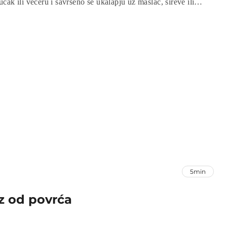
učak ili večeru i savršeno se ukalapju uz maslac, sireve ili
t je praktičan, brz i donosi miris svježeg peciva direktno u
5min
z od povrća