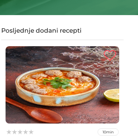
Posljednje dodani recepti



10min