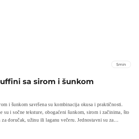
5min
ffini sa sirom i šunkom
rom i šunkom savršena su kombinacija okusa i praktičnosti.
e su i sočne teksture, obogaćeni šunkom, sirom i začinima, što
 za doručak, užinu ili laganu večeru. Jednostavni su za
ažu uz jogurt, salatu ili kao topli snack na zabavama. Recept je
ijeva, pa su muffini savršeni i za početnike i za iskusne