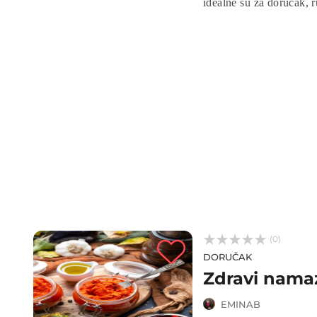
idealne su za doručak, r
domaće čorbe. Ovaj recep
vašu kuhinju.



(0)
DORUČAK
Zdravi nama
EMINAB