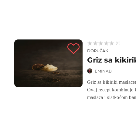



(0)
DORUČAK
Griz sa kiki
EMINAB
Griz sa kikiriki maslace
Ovaj recept kombinuje k
maslaca i slatkoćom ban
daju energiju za cijeli d