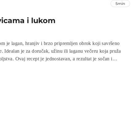
5min
vicama i lukom
m je lagan, hranjiv i brzo pripremljen obrok koji savršeno
će. Idealan je za doručak, užinu ili laganu večeru koja pruža
ljstva. Ovaj recept je jednostavan, a rezultat je sočan i
duševljava cijelu porodicu.