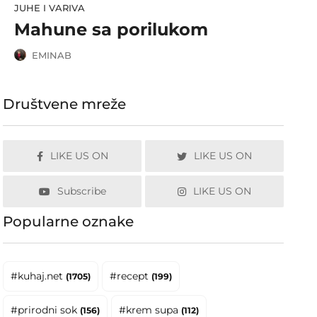
JUHE I VARIVA
Mahune sa porilukom
EMINAB
Društvene mreže
LIKE US ON
LIKE US ON
Subscribe
LIKE US ON
Popularne oznake
#kuhaj.net
#recept
(1705)
(199)
#prirodni sok
#krem supa
(156)
(112)