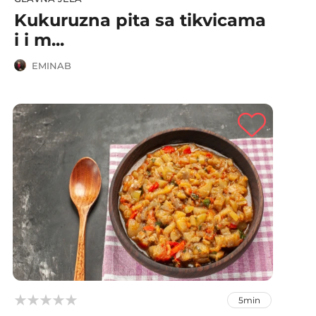
Kukuruzna pita sa tikvicama
i i m...
EMINAB



5min