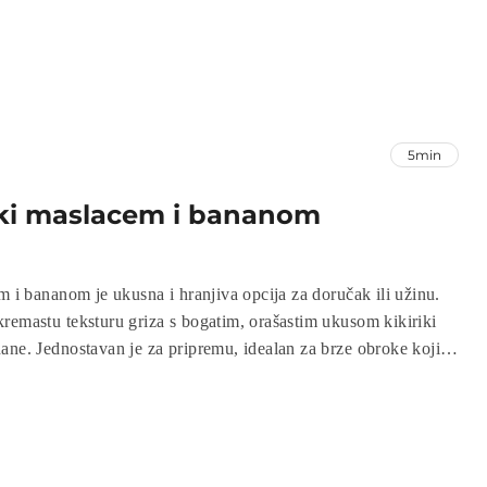
5min
riki maslacem i bananom
m i bananom je ukusna i hranjiva opcija za doručak ili užinu.
remastu teksturu griza s bogatim, orašastim ukusom kikiriki
ane. Jednostavan je za pripremu, idealan za brze obroke koji
an.