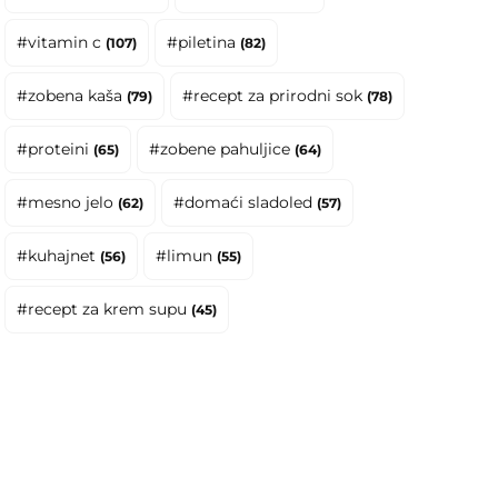
#vitamin c
#piletina
(107)
(82)
#zobena kaša
#recept za prirodni sok
(79)
(78)
#proteini
#zobene pahuljice
(65)
(64)
#mesno jelo
#domaći sladoled
(62)
(57)
#kuhajnet
#limun
(56)
(55)
#recept za krem supu
(45)