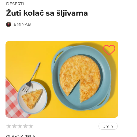
DESERTI
Žuti kolač sa šljivama
EMINAB



5min
GLAVNA JELA