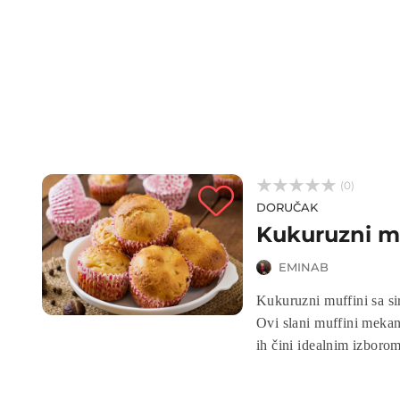



(0)
DORUČAK
Kukuruzni mu
EMINAB
Kukuruzni muffini sa si
Ovi slani muffini mekan
ih čini idealnim izborom
pripremu i odlično se sl
brz, ukusan i uvijek usp