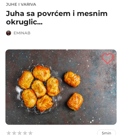
JUHE I VARIVA
Juha sa povrćem i mesnim
okruglic...
EMINAB



5min