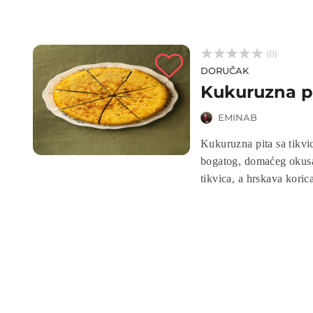



(0)
DORUČAK
Kukuruzna pi
EMINAB
Kukuruzna pita sa tikvi
bogatog, domaćeg okusa.
tikvica, a hrskava koric
ručak ili laganu večeru, 
Ovaj recept je brz, ukus
kuhare.