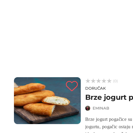
domaćice. Ovi muffini z
spoj hranjivosti i bogat



(0)
DORUČAK
Brze jogurt 
EMINAB
Brze jogurt pogačice su
jogurtu, pogačic ostaju 