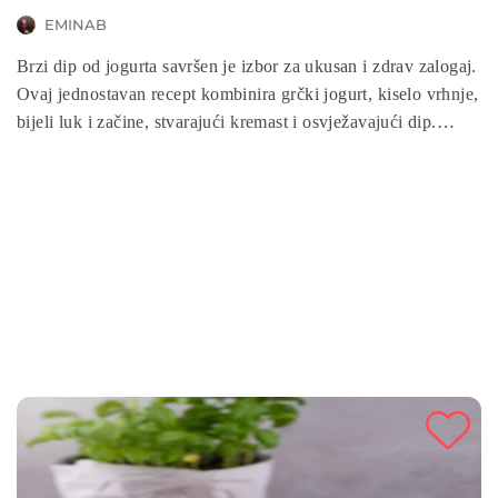
EMINAB
Brzi dip od jogurta savršen je izbor za ukusan i zdrav zalogaj.
Ovaj jednostavan recept kombinira grčki jogurt, kiselo vrhnje,
bijeli luk i začine, stvarajući kremast i osvježavajući dip.
Idealno za posluživanje uz povrće, grisine ili kao umak uz
razna jela, ovaj dip je brz, lagan i hranjiv obrok koji će
zadovoljiti sve ukuse.