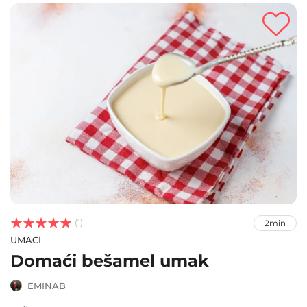



(1)
2min
UMACI
Domaći bešamel umak
EMINAB