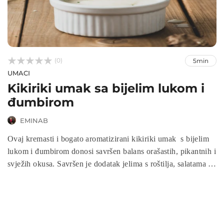



(0)
5min
UMACI
Kikiriki umak sa bijelim lukom i
đumbirom
EMINAB
Ovaj kremasti i bogato aromatizirani kikiriki umak s bijelim
lukom i đumbirom donosi savršen balans orašastih, pikantnih i
svježih okusa. Savršen je dodatak jelima s roštilja, salatama ili
kao dip za povrće. Brz i jednostavan za pripremu, ovaj umak
će obogatiti svaki obrok svojim jedinstvenim okusom.