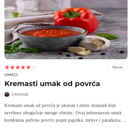



(1)
10min
UMACI
Kremasti umak od povrća
EMINAB
Kremasti umak od povrća je ukusan i zdrav dodatak koji
savršeno obogaćuje mnoge obroke. Ovaj jednostavan umak
kombinira pečeno povrće poput paprika, mrkve i paradaiza s
kremoznim jogurtom stvarajući bogatstvo okusa i teksture.