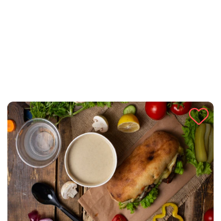
Brz i lagan umak od povrča jednostavan je za pripremu,
idealan je uz tjesteninu, rižu, pečena jela ili kao dip. Uz
nekoliko osnovnih sastojaka, pripremite ukusan i hranljiv
umak koji će obogatiti svaki obrok.