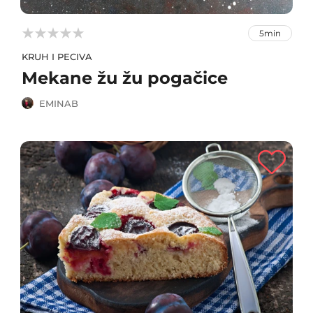



5min
KRUH I PECIVA
Mekane žu žu pogačice
EMINAB