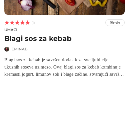



(1)
15min
UMACI
Blagi sos za kebab
EMINAB
Blagi sos za kebab je savršen dodatak za sve ljubitelje
ukusnih soseva uz meso. Ovaj blagi sos za kebab kombinuje
kremasti jogurt, limunov sok i blage začine, stvarajući savršen
balans ukusa. Brzo i lako pripremljen, blagi sos za kebab
idealan je za posluživanje uz sve vrste kebaba, piletinu,
junetinu ili povrće, pružajući im dodatnu sočnost i bogatstvo
okusa.