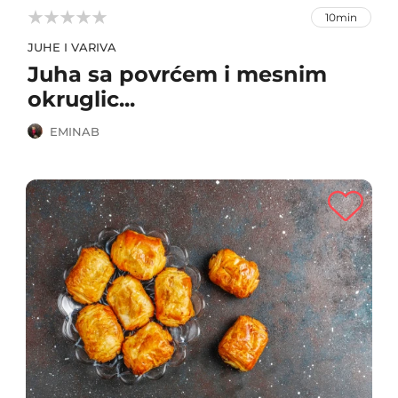



10min
JUHE I VARIVA
Juha sa povrćem i mesnim
okruglic...
EMINAB