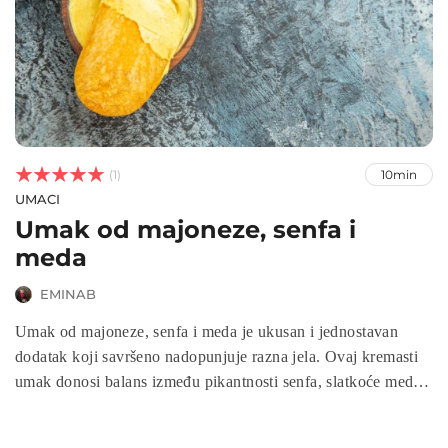



(1)
10min
UMACI
Umak od majoneze, senfa i
meda
EMINAB
Umak od majoneze, senfa i meda je ukusan i jednostavan
dodatak koji savršeno nadopunjuje razna jela. Ovaj kremasti
umak donosi balans između pikantnosti senfa, slatkoće meda i
bogatstva majoneze. Umak od majoneze, senfa i meda idealan
je kao dip za povrće, preljev za salate ili dodatak uz meso,