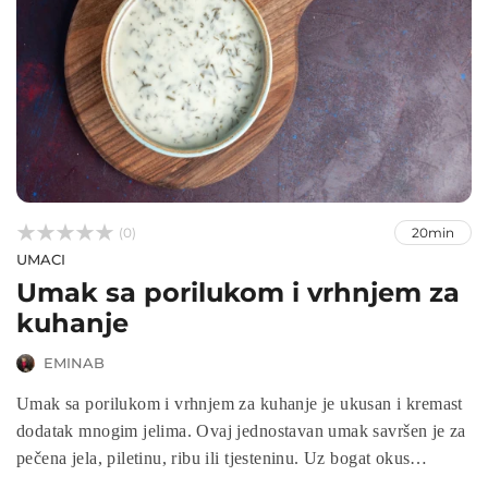



(0)
20min
UMACI
Umak sa porilukom i vrhnjem za
kuhanje
EMINAB
Umak sa porilukom i vrhnjem za kuhanje je ukusan i kremast
dodatak mnogim jelima. Ovaj jednostavan umak savršen je za
pečena jela, piletinu, ribu ili tjesteninu. Uz bogat okus
poriluka i glatku teksturu vrhnja, ovaj umak brzo postaje