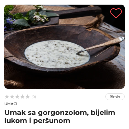



(0)
15min
UMACI
Umak sa gorgonzolom, bijelim
lukom i peršunom