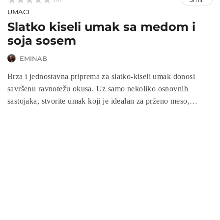
UMACI
Slatko kiseli umak sa medom i
soja sosem
EMINAB
Brza i jednostavna priprema za slatko-kiseli umak donosi
savršenu ravnotežu okusa. Uz samo nekoliko osnovnih
sastojaka, stvorite umak koji je idealan za prženo meso,
povrće ili kao umak za umakanje. Njegova prilagodljivost čini
ga savršenim za razne kulinarske eksperimente. U samo
nekoliko minuta možete pripremiti umak koji će oduševiti sve
za stolom.