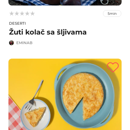



5min
DESERTI
Žuti kolač sa šljivama
EMINAB