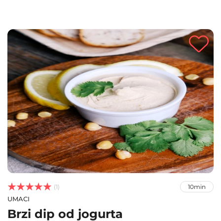



(1)
10min
UMACI
Brzi dip od jogurta