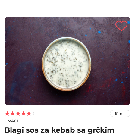



(1)
10min
UMACI
Blagi sos za kebab sa grčkim