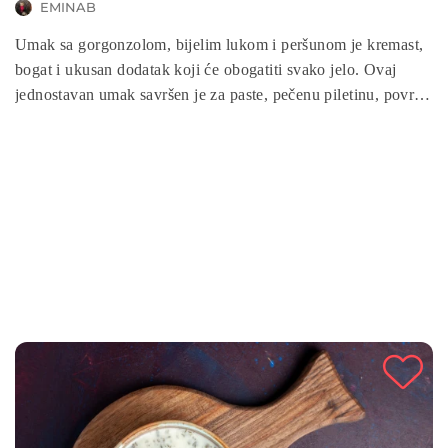
EMINAB
Umak sa gorgonzolom, bijelim lukom i peršunom je kremast,
bogat i ukusan dodatak koji će obogatiti svako jelo. Ovaj
jednostavan umak savršen je za paste, pečenu piletinu, povrće
ili čak kao dip za grickalice. Idealno je rješenje za brza, ali
luksuzna jela!