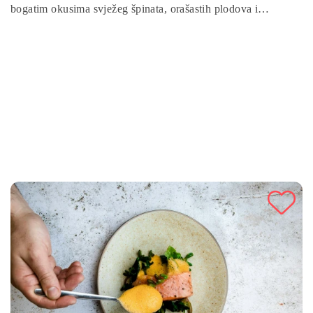
bogatim okusima svježeg špinata, orašastih plodova i
parmezana, ovaj pesto je brz i jednostavan za pripremu.
Obogaćen maslinovim uljem i limunovim sokom, pruža
uravnotežen okus koji je savršen za sve ljubitelje zdravih
obroka. Idealno za sve koji žele uživati u ukusnom, hranjivom
i prirodnom umaku!