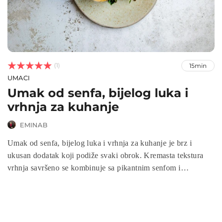



(1)
15min
UMACI
Umak od senfa, bijelog luka i
vrhnja za kuhanje
EMINAB
Umak od senfa, bijelog luka i vrhnja za kuhanje je brz i
ukusan dodatak koji podiže svaki obrok. Kremasta tekstura
vrhnja savršeno se kombinuje sa pikantnim senfom i
aromatičnim bijelim lukom, stvarajući bogat i aromatičan
umak. Idealno je za prelivanje mesa, piletine, povrća ili paste.
Jednostavan za pripremu i prilagodljiv vašim željama, ovaj
umak će vašim jelima dodati dubinu i sofisticiranost.