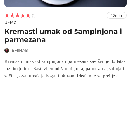



(1)
10min
UMACI
Kremasti umak od šampinjona i
parmezana
EMINAB
Kremasti umak od šampinjona i parmezana savršen je dodatak
raznim jelima. Sastavljen od šampinjona, parmezana, vrhnja i
začina, ovaj umak je bogat i ukusan. Idealan je za prelijevanje
preko tjestenine, mesa ili povrća. Uz jednostavne sastojke
pripremite ovaj kremasti umak koji će obogatiti svaki obrok.
Saznajte kako ga napraviti u nekoliko brzih koraka!