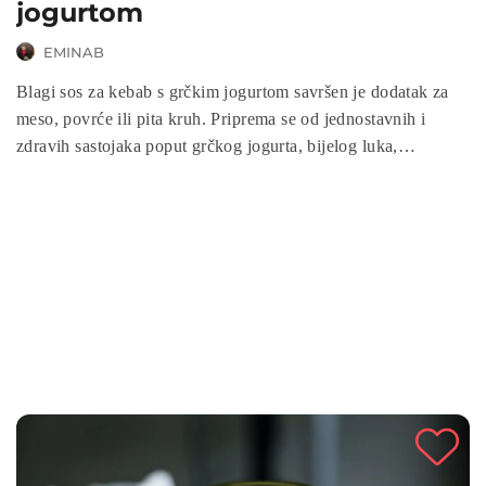
jogurtom
EMINAB
Blagi sos za kebab s grčkim jogurtom savršen je dodatak za
meso, povrće ili pita kruh. Priprema se od jednostavnih i
zdravih sastojaka poput grčkog jogurta, bijelog luka,
maslinovog ulja i začina, pružajući kremast, aromatičan i
osvježavajući okus. Idealan je za brzo obogaćivanje obroka,
bogat je probioticima i lako probavljiv.