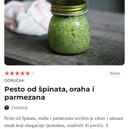



(1)
15min
DORUČAK
Pesto od špinata, oraha i
parmezana
EMINAB
Pesto od špinata, oraha i parmezana savršen je zdrav i ukusan
umak koji obogaćuje tjesteninu, sendviče ili povrće. S