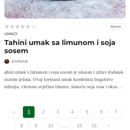



(0)
10min
UMACI
Tahini umak sa limunom i soja
sosem
EMINAB
ahini umak s limunom i soja sosom je ukusan i zdrav dodatak
raznim jelima. Ovaj kremasti umak kombinira bogatstvo
tahinija, citrusnu svježinu limuna, slanoću soja sosa i okus
bijelog luka i đumbira, stvarajući savršenu ravnotežu okusa.
Lako se priprema, a pruža obilje hranjivih tvari, uključujući
zdrave masti, vitamine i antioksidanse, što ga čini odličnim
‹
1
2
3
4
5
6
7
izborom za svaku zdravu prehranu.
...
8
9
10
15
16
›