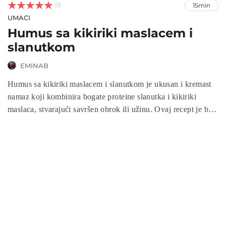



(1)
15min
UMACI
Humus sa kikiriki maslacem i
slanutkom
EMINAB
Humus sa kikiriki maslacem i slanutkom je ukusan i kremast
namaz koji kombinira bogate proteine slanutka i kikiriki
maslaca, stvarajući savršen obrok ili užinu. Ovaj recept je brz,
jednostavan i zdrav, idealan za vegane, vegetarijance ili sve
koji žele uživati u hranljivim, a ukusnim jelima. S njim možete
obogatiti sendviče, salate ili ga jednostavno poslužiti uz
povrće i pita kruh. Isprobajte ovaj humus za jedinstven i
ukusan twist na klasični recept!