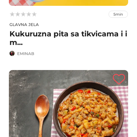



5min
GLAVNA JELA
Kukuruzna pita sa tikvicama i i
m...
EMINAB