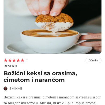



(1)
10min
DESERTI
Božićni keksi sa orasima,
cimetom i narančom
EMINAB
Božićni keksi s orasima, cimetom i narančom savršen su izbor
za blagdansku sezonu. Mirisni, hrskavi i puni toplih aroma,