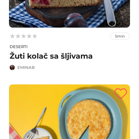



5min
DESERTI
Žuti kolač sa šljivama
EMINAB