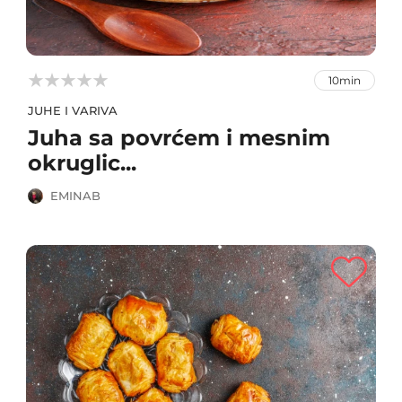



10min
JUHE I VARIVA
Juha sa povrćem i mesnim
okruglic...
EMINAB