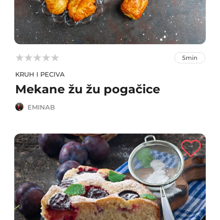



5min
KRUH I PECIVA
Mekane žu žu pogačice
EMINAB