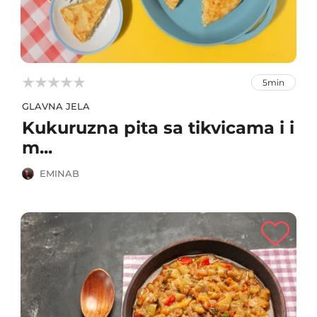



5min
GLAVNA JELA
Kukuruzna pita sa tikvicama i i
m...
EMINAB