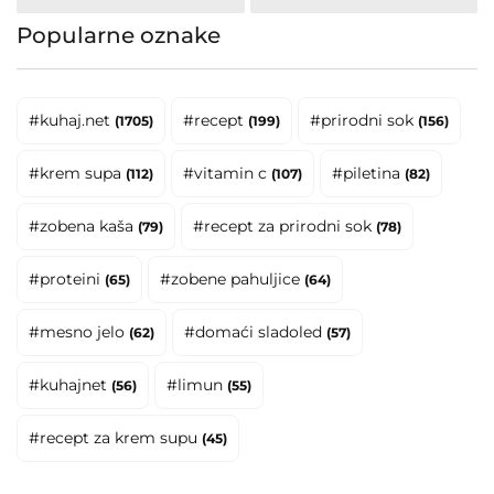
Popularne oznake
#kuhaj.net
#recept
#prirodni sok
(1705)
(199)
(156)
#krem supa
#vitamin c
#piletina
(112)
(107)
(82)
#zobena kaša
#recept za prirodni sok
(79)
(78)
#proteini
#zobene pahuljice
(65)
(64)
#mesno jelo
#domaći sladoled
(62)
(57)
#kuhajnet
#limun
(56)
(55)
#recept za krem supu
(45)