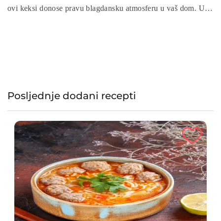
ovi keksi donose pravu blagdansku atmosferu u vaš dom. Uz
jednostavne sastojke poput mljevenih oraha, cimeta i naribane
narančine korice, keksi su idealni za poklon ili užinu tijekom
praznika. Pripremite sa obitelji ukusne božićne kekse sa
orasima, cimetom i narančom te uživajte u savršenom okusu
Božića!
Posljednje dodani recepti