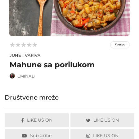



5min
JUHE I VARIVA
Mahune sa porilukom
EMINAB
Društvene mreže
LIKE US ON
LIKE US ON
Subscribe
LIKE US ON