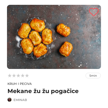



5min
KRUH I PECIVA
Mekane žu žu pogačice
EMINAB