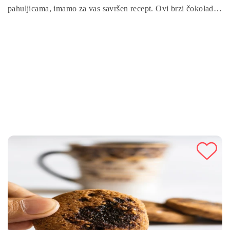
pahuljicama, imamo za vas savršen recept. Ovi brzi čokoladni
keksi sa zobenim pahuljicama su idealan izbor za sve ljubitelje
slatkih zalogaja, a posebno za one koji žele uživati u ukusnom
desertu bez previše kompliciranja. Uz jednostavne korake,
pripremit ćete ukusnu smjesu koju ćete oblikovati u keksiće i
zatim peći u pećnici. Ovi keksi su savršen izbor za uživanje
uz šalicu mlijeka ili šalicu omiljenog napitka. Isprobajte ovaj
recept i uživajte u brzim, čokoladno-zobenim keksima koji će
zadovoljiti vašu slatku želju!