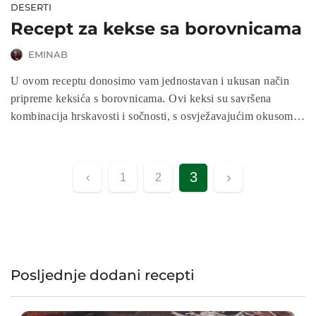
DESERTI
Recept za kekse sa borovnicama
EMINAB
U ovom receptu donosimo vam jednostavan i ukusan način
pripreme keksića s borovnicama. Ovi keksi su savršena
kombinacija hrskavosti i sočnosti, s osvježavajućim okusom
borovnica. Uz nekoliko osnovnih sastojaka, priprema ovih
keksa je brza i jednostavna. Slijedite korake u nastavku i
uživajte u ovim primamljivim keksima punim voćne arome.
3
›
‹
1
2
Posljednje dodani recepti