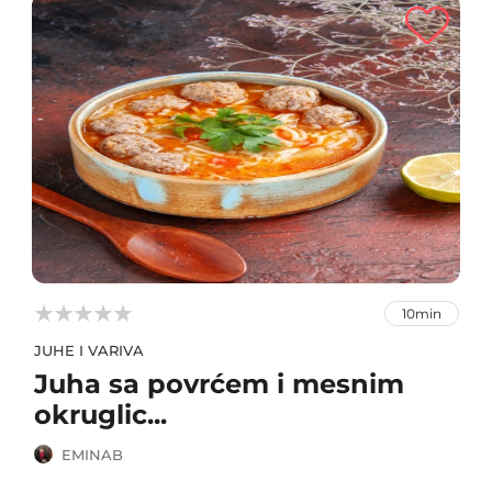



10min
JUHE I VARIVA
Juha sa povrćem i mesnim
okruglic...
EMINAB