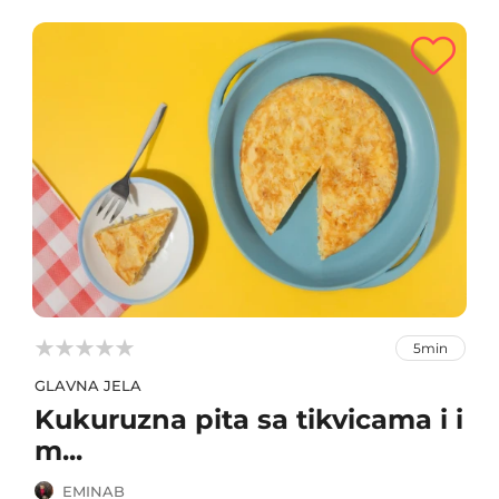



5min
GLAVNA JELA
Kukuruzna pita sa tikvicama i i
m...
EMINAB