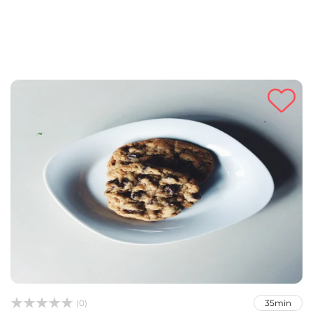



(0)
35min