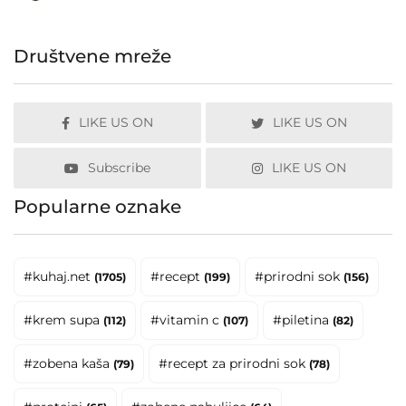
Društvene mreže
LIKE US ON
LIKE US ON
Subscribe
LIKE US ON
Popularne oznake
#kuhaj.net
#recept
#prirodni sok
(1705)
(199)
(156)
#krem supa
#vitamin c
#piletina
(112)
(107)
(82)
#zobena kaša
#recept za prirodni sok
(79)
(78)