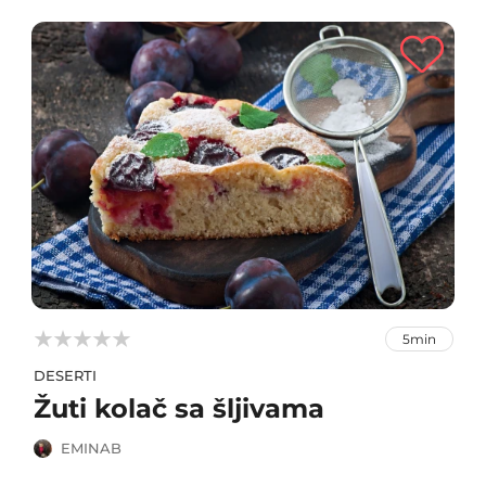



5min
DESERTI
Žuti kolač sa šljivama
EMINAB