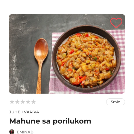



5min
JUHE I VARIVA
Mahune sa porilukom
EMINAB