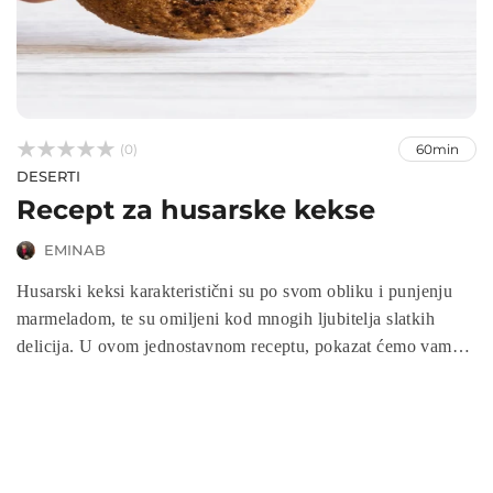



(0)
60min
DESERTI
Recept za husarske kekse
EMINAB
Husarski keksi karakteristični su po svom obliku i punjenju
marmeladom, te su omiljeni kod mnogih ljubitelja slatkih
delicija. U ovom jednostavnom receptu, pokazat ćemo vam
kako napraviti ove ukusne kekse koji su idealni za
posluživanje uz šalicu čaja ili kafe. Slijedite korake i uživajte
u pripremi i degustaciji ovih divnih slatkih zalogaja.