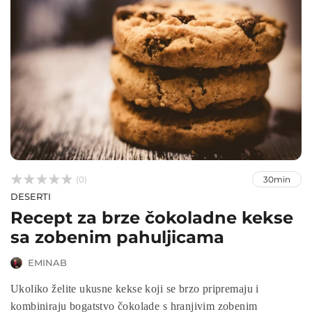



(0)
30min
DESERTI
Recept za brze čokoladne kekse
sa zobenim pahuljicama
EMINAB
Ukoliko želite ukusne kekse koji se brzo pripremaju i
kombiniraju bogatstvo čokolade s hranjivim zobenim