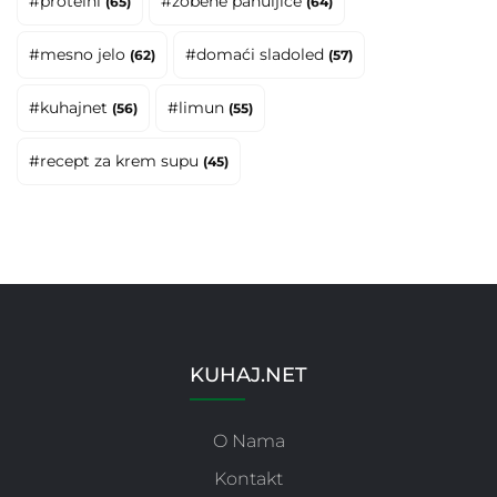
#proteini
#zobene pahuljice
(65)
(64)
#mesno jelo
#domaći sladoled
(62)
(57)
#kuhajnet
#limun
(56)
(55)
#recept za krem supu
(45)
KUHAJ.NET
O Nama
Kontakt