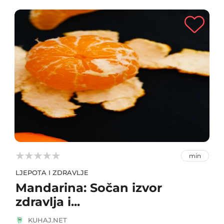



min
LJEPOTA I ZDRAVLJE
Mandarina: Sočan izvor
zdravlja i...
KUHAJ.NET