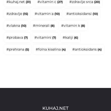
#kuhaj.net
#vitamin c
#zdravlje srca
(31)
(27)
(20)
#zdravlje
#vitamin a
#antioksidansi
(15)
(10)
(10)
#vlakna
#minerali
#vitamin k
(10)
(8)
(8)
#probava
#vitamini
#kaliji
(7)
(7)
(6)
#prehrana
#folna kiselina
#antioksidans
(5)
(4)
(4)
KUHAJ.NET