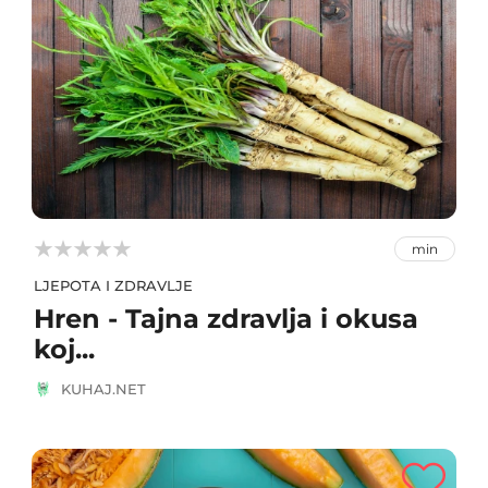



min
LJEPOTA I ZDRAVLJE
Hren - Tajna zdravlja i okusa
koj...
KUHAJ.NET