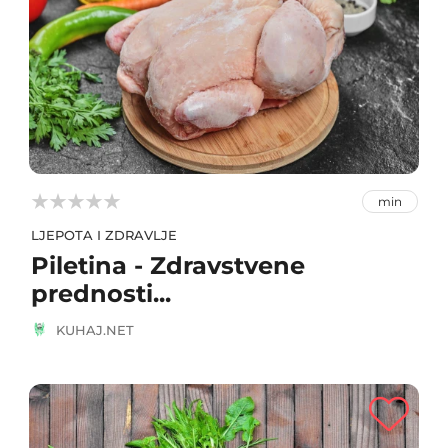



min
LJEPOTA I ZDRAVLJE
Piletina - Zdravstvene
prednosti...
KUHAJ.NET