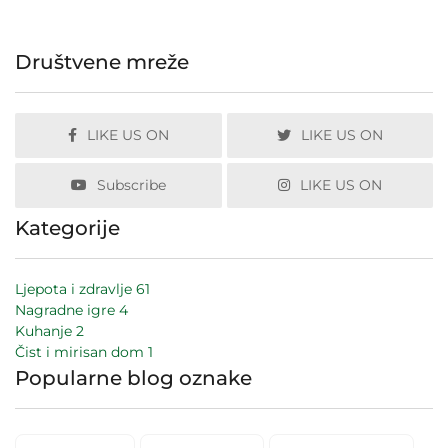
Društvene mreže
LIKE US ON
LIKE US ON
Subscribe
LIKE US ON
Kategorije
Ljepota i zdravlje
61
Nagradne igre
4
Kuhanje
2
Čist i mirisan dom
1
Popularne blog oznake