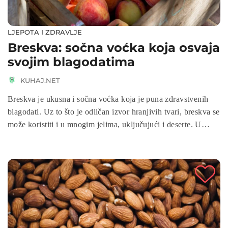
LJEPOTA I ZDRAVLJE
Breskva: sočna voćka koja osvaja
svojim blagodatima
KUHAJ.NET
Breskva je ukusna i sočna voćka koja je puna zdravstvenih
blagodati. Uz to što je odličan izvor hranjivih tvari, breskva se
može koristiti i u mnogim jelima, uključujući i deserte. U
nastavku saznajte više o breskvama i njenim prednostima.