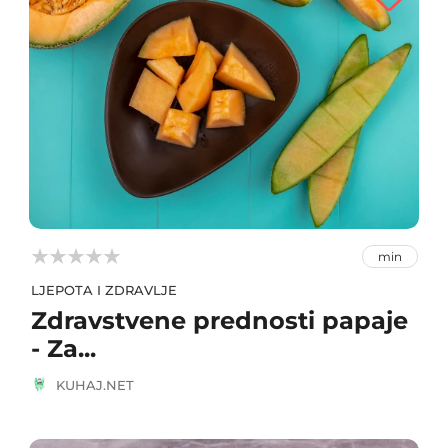



min
LJEPOTA I ZDRAVLJE
Zdravstvene prednosti papaje
- Za...
KUHAJ.NET