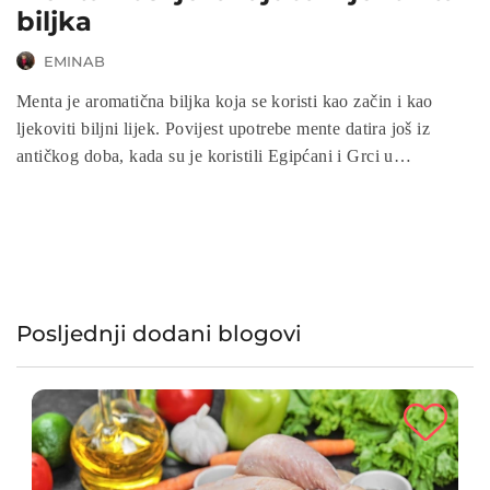
biljka
EMINAB
Menta je aromatična biljka koja se koristi kao začin i kao
ljekoviti biljni lijek. Povijest upotrebe mente datira još iz
antičkog doba, kada su je koristili Egipćani i Grci u
medicinske svrhe. Danas se menta uzgaja u mnogim
dijelovima svijeta i često se koristi kao dodatak jelima,
čajevima i pićima.
Posljednji dodani blogovi