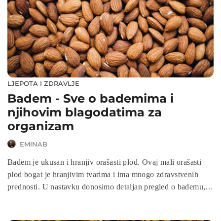
LJEPOTA I ZDRAVLJE
Badem - Sve o bademima i
njihovim blagodatima za
organizam
EMINAB
Badem je ukusan i hranjiv orašasti plod. Ovaj mali orašasti
plod bogat je hranjivim tvarima i ima mnogo zdravstvenih
prednosti. U nastavku donosimo detaljan pregled o bademu,
njegovim prednostima i načinima na koje ga možete uključiti
u svoju prehranu.