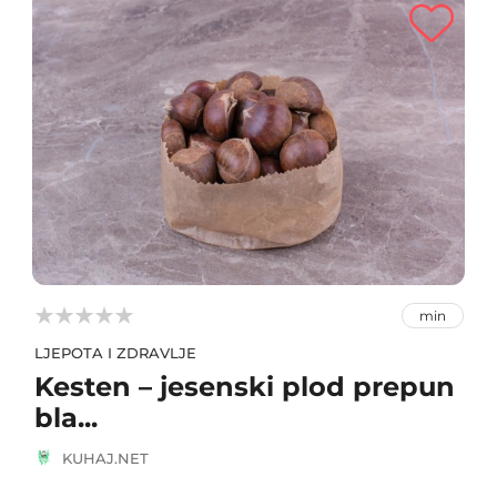



min
LJEPOTA I ZDRAVLJE
Kesten – jesenski plod prepun
bla...
KUHAJ.NET