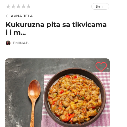



5min
GLAVNA JELA
Kukuruzna pita sa tikvicama
i i m...
EMINAB