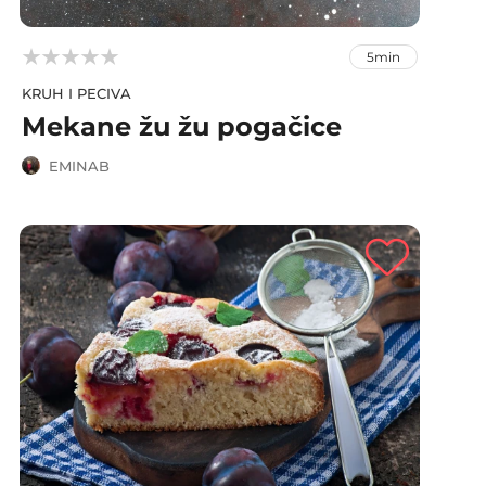



5min
KRUH I PECIVA
Mekane žu žu pogačice
EMINAB