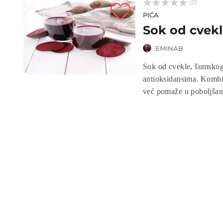



(0)
PIĆA
EMINAB
Sok od cvekle, šumskog 
antioksidansima. Kombi
već pomaže u poboljšanju
podršku zdravlju krvi.