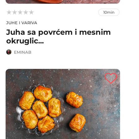



10min
JUHE I VARIVA
Juha sa povrćem i mesnim
okruglic...
EMINAB