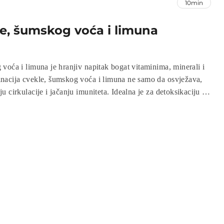
10min
Sok od cvekle, šumskog voća i limuna
voća i limuna je hranjiv napitak bogat vitaminima, minerali i
nacija cvekle, šumskog voća i limuna ne samo da osvježava,
 cirkulacije i jačanju imuniteta. Idealna je za detoksikaciju i