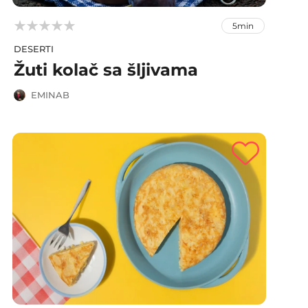



5min
DESERTI
Žuti kolač sa šljivama
EMINAB