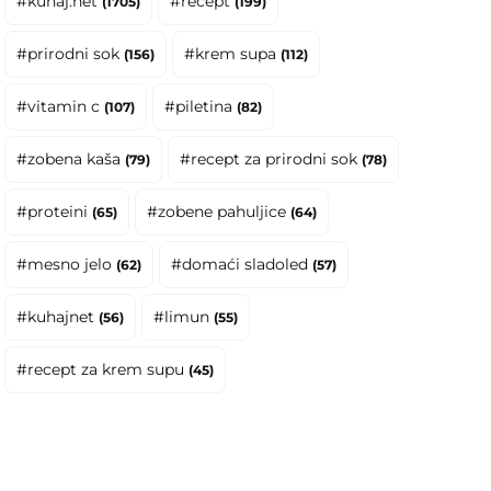
#kuhaj.net
#recept
(1705)
(199)
#prirodni sok
#krem supa
(156)
(112)
#vitamin c
#piletina
(107)
(82)
#zobena kaša
#recept za prirodni sok
(79)
(78)
#proteini
#zobene pahuljice
(65)
(64)
#mesno jelo
#domaći sladoled
(62)
(57)
#kuhajnet
#limun
(56)
(55)
#recept za krem supu
(45)