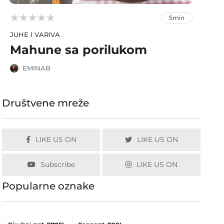



5min
JUHE I VARIVA
Mahune sa porilukom
EMINAB
Društvene mreže
LIKE US ON
LIKE US ON
Subscribe
LIKE US ON
Popularne oznake