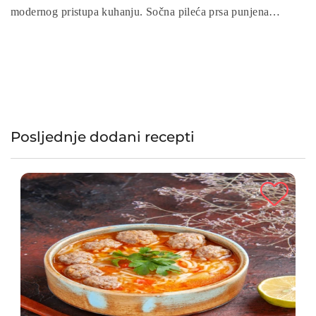
modernog pristupa kuhanju. Sočna pileća prsa punjena
šunkom i sirom, uz hrskavi omotač od prezli, ne samo da će
vam uštedjeti vrijeme, već će donijeti bogatstvo okusa na vaš
stol.
Posljednje dodani recepti