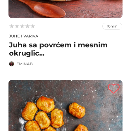



10min
JUHE I VARIVA
Juha sa povrćem i mesnim
okruglic...
EMINAB