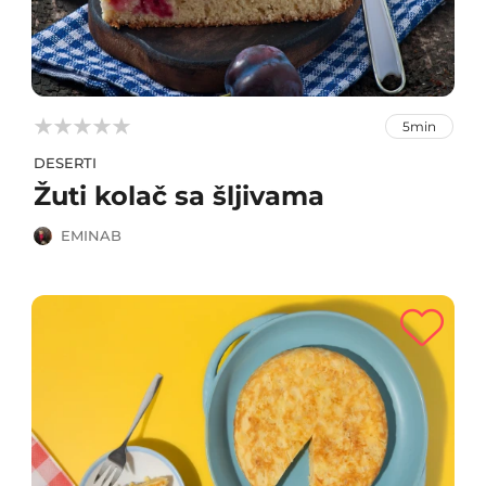



5min
DESERTI
Žuti kolač sa šljivama
EMINAB