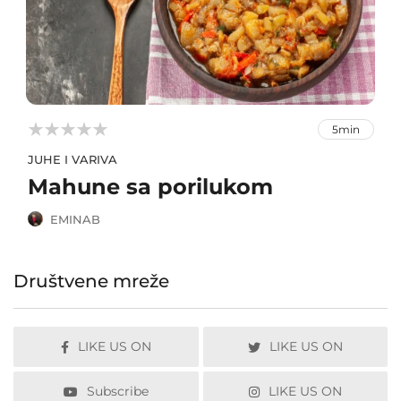



5min
JUHE I VARIVA
Mahune sa porilukom
EMINAB
Društvene mreže
LIKE US ON
LIKE US ON
Subscribe
LIKE US ON