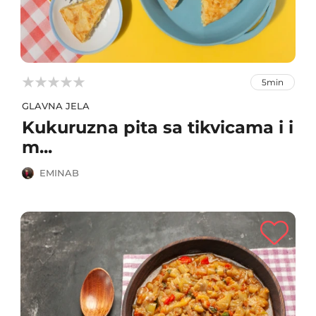



5min
GLAVNA JELA
Kukuruzna pita sa tikvicama i i
m...
EMINAB