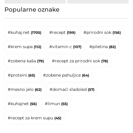
Popularne oznake
#kuhaj.net
#recept
#prirodni sok
(1705)
(199)
(156)
#krem supa
#vitamin c
#piletina
(112)
(107)
(82)
#zobena kaša
#recept za prirodni sok
(79)
(78)
#proteini
#zobene pahuljice
(65)
(64)
#mesno jelo
#domaći sladoled
(62)
(57)
#kuhajnet
#limun
(56)
(55)
#recept za krem supu
(45)