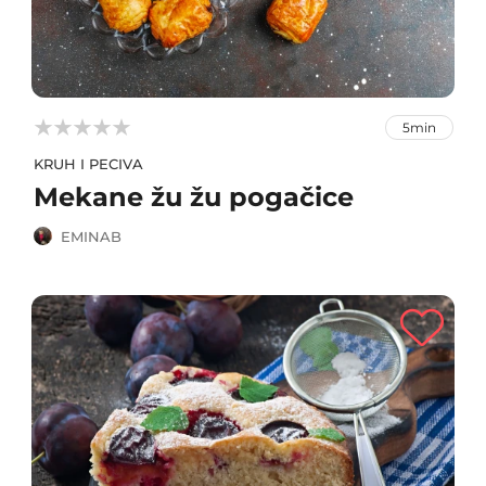



5min
KRUH I PECIVA
Mekane žu žu pogačice
EMINAB