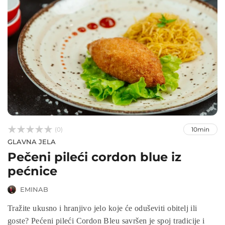



(0)
10min
GLAVNA JELA
Pečeni pileći cordon blue iz
pećnice
EMINAB
Tražite ukusno i hranjivo jelo koje će oduševiti obitelj ili
goste? Pećeni pileći Cordon Bleu savršen je spoj tradicije i