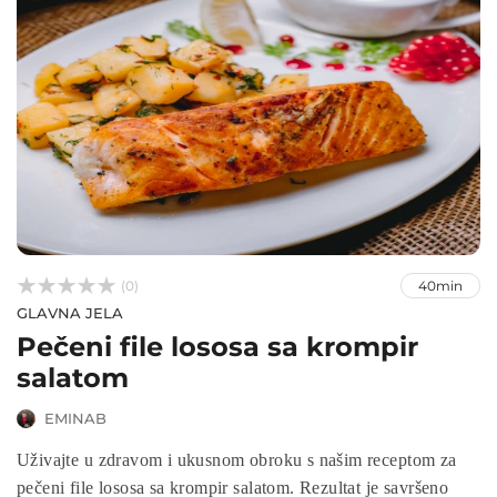



(0)
40min
GLAVNA JELA
Pečeni file lososa sa krompir
salatom
EMINAB
Uživajte u zdravom i ukusnom obroku s našim receptom za
pečeni file lososa sa krompir salatom. Rezultat je savršeno