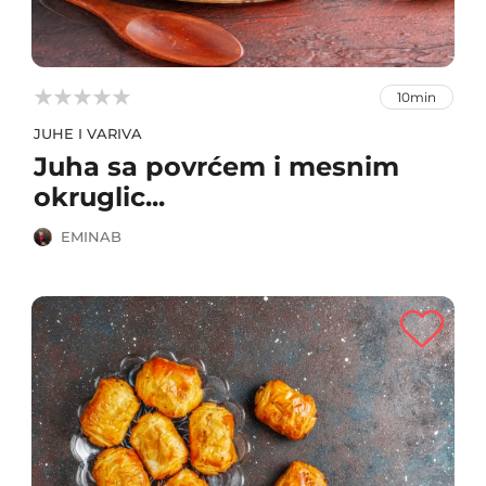



10min
JUHE I VARIVA
Juha sa povrćem i mesnim
okruglic...
EMINAB