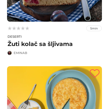



5min
DESERTI
Žuti kolač sa šljivama
EMINAB