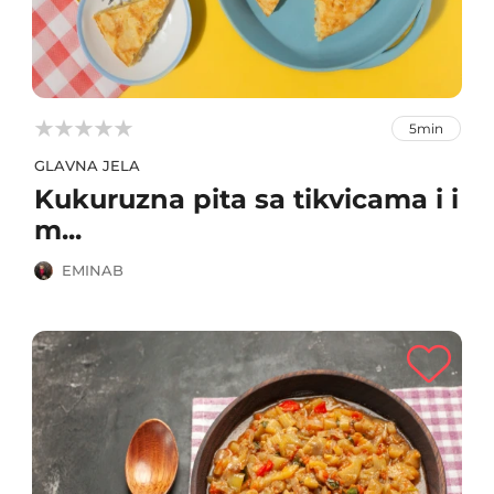



5min
GLAVNA JELA
Kukuruzna pita sa tikvicama i i
m...
EMINAB