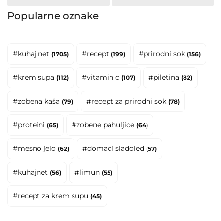
Popularne oznake
#kuhaj.net
#recept
#prirodni sok
(1705)
(199)
(156)
#krem supa
#vitamin c
#piletina
(112)
(107)
(82)
#zobena kaša
#recept za prirodni sok
(79)
(78)
#proteini
#zobene pahuljice
(65)
(64)
#mesno jelo
#domaći sladoled
(62)
(57)
#kuhajnet
#limun
(56)
(55)
#recept za krem supu
(45)