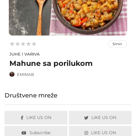



5min
JUHE I VARIVA
Mahune sa porilukom
EMINAB
Društvene mreže
LIKE US ON
LIKE US ON
Subscribe
LIKE US ON