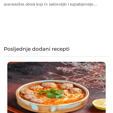
uravnotežen obrok koji će zadovoljiti i najzahtjevnije
gurmane. Slijedite naše jednostavne korake za pripremu i
uživajte u ovoj hranjivoj i ukusnoj kombinaciji okusa i
tekstura.
Posljednje dodani recepti