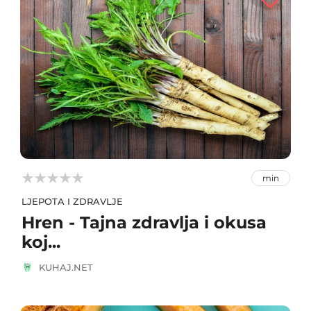



min
LJEPOTA I ZDRAVLJE
Hren - Tajna zdravlja i okusa
koj...
KUHAJ.NET