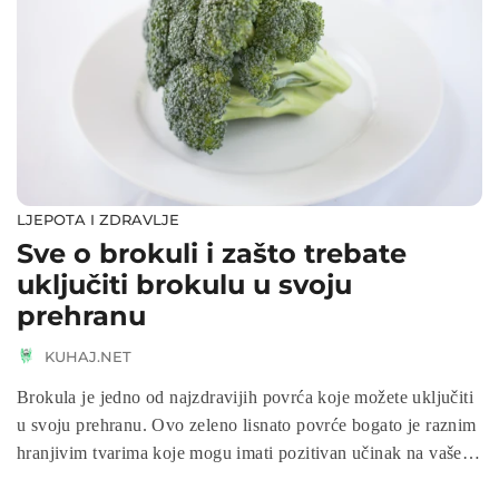
svijeta.
LJEPOTA I ZDRAVLJE
Sve o brokuli i zašto trebate
uključiti brokulu u svoju
prehranu
KUHAJ.NET
Brokula je jedno od najzdravijih povrća koje možete uključiti
u svoju prehranu. Ovo zeleno lisnato povrće bogato je raznim
hranjivim tvarima koje mogu imati pozitivan učinak na vaše
zdravlje. U ovom blogu istražit ćemo neke od najvažnijih