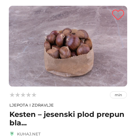



min
LJEPOTA I ZDRAVLJE
Kesten – jesenski plod prepun
bla...
KUHAJ.NET