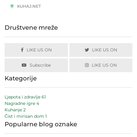
KUHAJ.NET
Društvene mreže
LIKE US ON
LIKE US ON
Subscribe
LIKE US ON
Kategorije
Ljepota i zdravlje
61
Nagradne igre
4
Kuhanje
2
Čist i mirisan dom
1
Popularne blog oznake