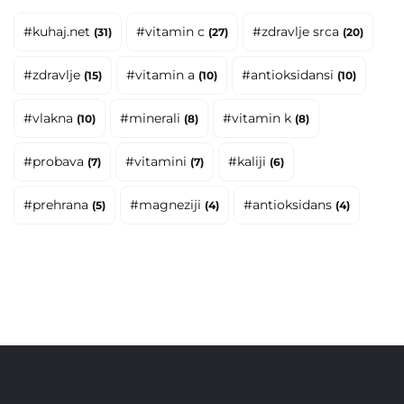
#kuhaj.net
#vitamin c
#zdravlje srca
(31)
(27)
(20)
#zdravlje
#vitamin a
#antioksidansi
(15)
(10)
(10)
#vlakna
#minerali
#vitamin k
(10)
(8)
(8)
#probava
#vitamini
#kaliji
(7)
(7)
(6)
#prehrana
#magneziji
#antioksidans
(5)
(4)
(4)