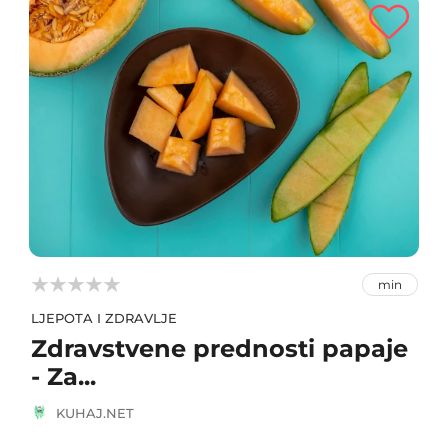



min
LJEPOTA I ZDRAVLJE
Zdravstvene prednosti papaje
- Za...
KUHAJ.NET