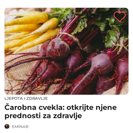
zdravstvenih prednosti brokule i načine na koje je možete
uključiti u svoju prehranu.
LJEPOTA I ZDRAVLJE
Čarobna cvekla: otkrijte njene
prednosti za zdravlje
EMINAB