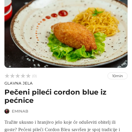



(0)
10min
GLAVNA JELA
Pečeni pileći cordon blue iz
pećnice
EMINAB
Tražite ukusno i hranjivo jelo koje će oduševiti obitelj ili
goste? Pećeni pileći Cordon Bleu savršen je spoj tradicije i