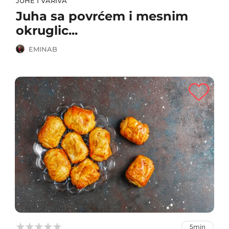
JUHE I VARIVA
Juha sa povrćem i mesnim
okruglic...
EMINAB



5min