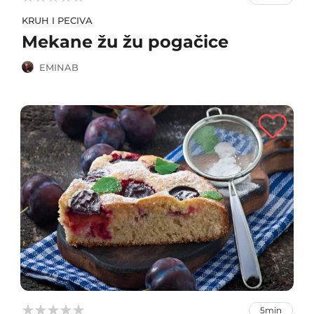
KRUH I PECIVA
Mekane žu žu pogačice
EMINAB



5min