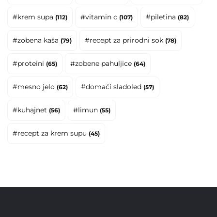
#krem supa
#vitamin c
#piletina
(112)
(107)
(82)
#zobena kaša
#recept za prirodni sok
(79)
(78)
#proteini
#zobene pahuljice
(65)
(64)
#mesno jelo
#domaći sladoled
(62)
(57)
#kuhajnet
#limun
(56)
(55)
#recept za krem supu
(45)