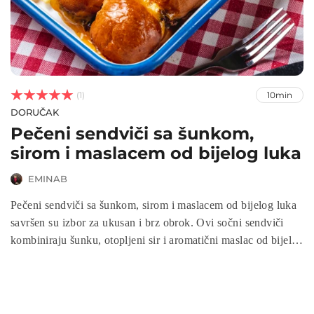



(1)
10min
DORUČAK
Pečeni sendviči sa šunkom,
sirom i maslacem od bijelog luka
EMINAB
Pečeni sendviči sa šunkom, sirom i maslacem od bijelog luka
savršen su izbor za ukusan i brz obrok. Ovi sočni sendviči
kombiniraju šunku, otopljeni sir i aromatični maslac od bijelog
luka, stvarajući neodoljiv okus u svakom zalogaju. Bilo da ih
pripremate za obiteljski doručak, brzi večernji obrok ili čak
svečane prigode, pečeni sendviči sa šunkom, sirom i
maslacem od bijelog luka zasigurno će zadovoljiti vaše nepce.