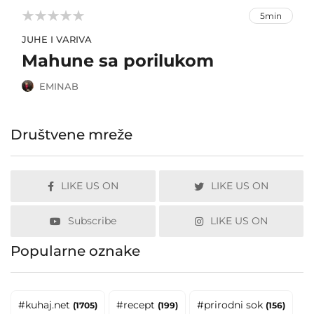



5min
JUHE I VARIVA
Mahune sa porilukom
EMINAB
Društvene mreže
LIKE US ON
LIKE US ON
Subscribe
LIKE US ON
Popularne oznake
#kuhaj.net
#recept
#prirodni sok
(1705)
(199)
(156)