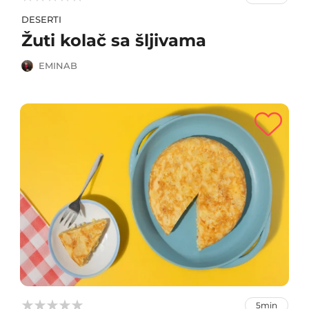
DESERTI
Žuti kolač sa šljivama
EMINAB



5min