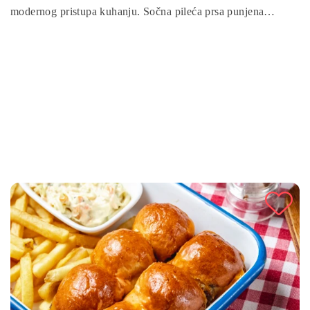
modernog pristupa kuhanju. Sočna pileća prsa punjena
šunkom i sirom, uz hrskavi omotač od prezli, ne samo da će
vam uštedjeti vrijeme, već će donijeti bogatstvo okusa na vaš
stol.