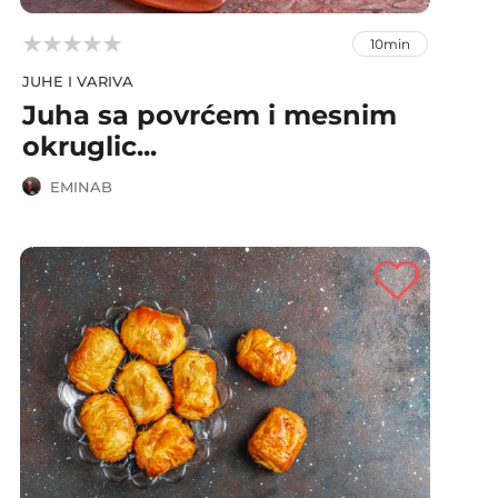



10min
JUHE I VARIVA
Juha sa povrćem i mesnim
okruglic...
EMINAB