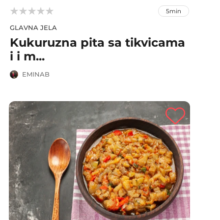



5min
GLAVNA JELA
Kukuruzna pita sa tikvicama
i i m...
EMINAB