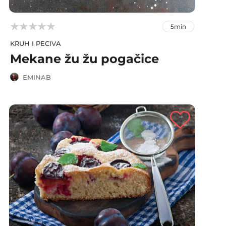



5min
KRUH I PECIVA
Mekane žu žu pogačice
EMINAB