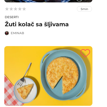



5min
DESERTI
Žuti kolač sa šljivama
EMINAB