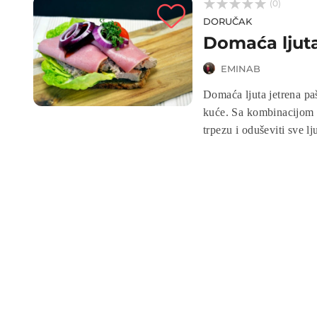



(0)
DORUČAK
Domaća ljuta
EMINAB
Domaća ljuta jetrena pa
kuće. Sa kombinacijom sv
trpezu i oduševiti sve l
a rezultat je kremasti n
jednostavan recept i uži