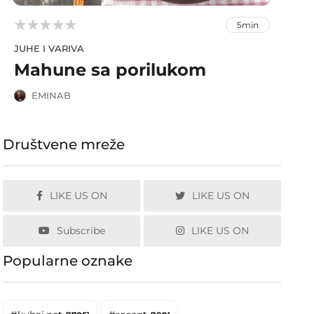



5min
JUHE I VARIVA
Mahune sa porilukom
EMINAB
Društvene mreže
LIKE US ON
LIKE US ON
Subscribe
LIKE US ON
Popularne oznake