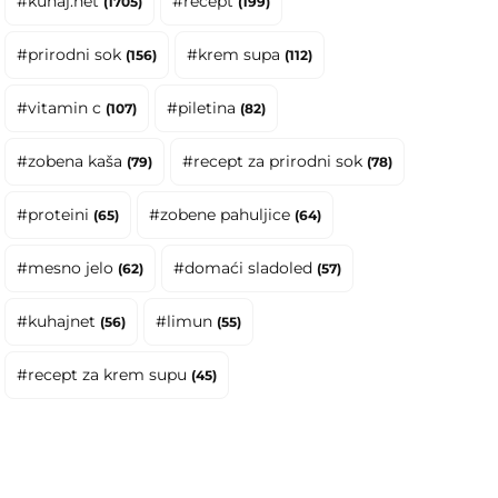
#kuhaj.net
#recept
(1705)
(199)
#prirodni sok
#krem supa
(156)
(112)
#vitamin c
#piletina
(107)
(82)
#zobena kaša
#recept za prirodni sok
(79)
(78)
#proteini
#zobene pahuljice
(65)
(64)
#mesno jelo
#domaći sladoled
(62)
(57)
#kuhajnet
#limun
(56)
(55)
#recept za krem supu
(45)