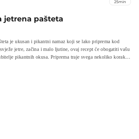
25min
 jetrena pašteta
šteta je ukusan i pikantni namaz koji se lako priprema kod
ježe jetre, začina i malo ljutine, ovaj recept će obogatiti vašu
jubitelje pikantnih okusa. Priprema traje svega nekoliko koraka,
amaz koji je savršen za doručak, užinu ili večeru. Pratite naš
vajte u ovoj delikatesi!