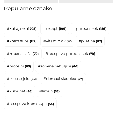
Popularne oznake
#kuhaj.net
#recept
#prirodni sok
(1705)
(199)
(156)
#krem supa
#vitamin c
#piletina
(112)
(107)
(82)
#zobena kaša
#recept za prirodni sok
(79)
(78)
#proteini
#zobene pahuljice
(65)
(64)
#mesno jelo
#domaći sladoled
(62)
(57)
#kuhajnet
#limun
(56)
(55)
#recept za krem supu
(45)