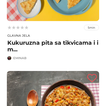



5min
GLAVNA JELA
Kukuruzna pita sa tikvicama i i
m...
EMINAB