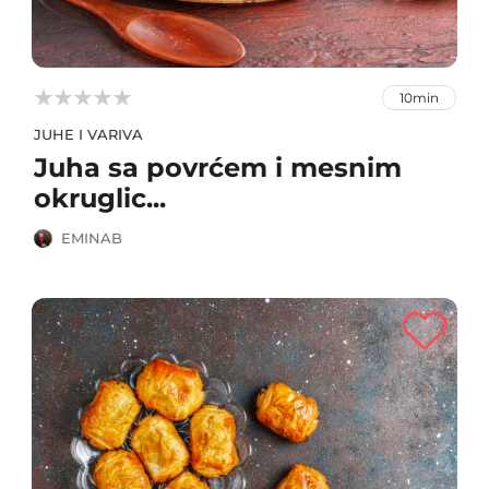



10min
JUHE I VARIVA
Juha sa povrćem i mesnim
okruglic...
EMINAB