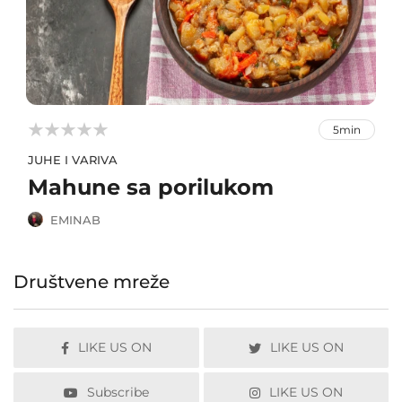



5min
JUHE I VARIVA
Mahune sa porilukom
EMINAB
Društvene mreže
LIKE US ON
LIKE US ON
Subscribe
LIKE US ON