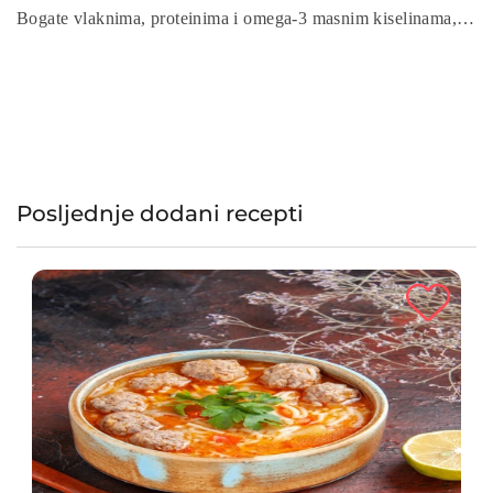
Bogate vlaknima, proteinima i omega-3 masnim kiselinama,
pružaju dugotrajan osjećaj sitosti i stabilnu energiju. Brzo se
pripremaju, idealne su za one koji žele početi dan s hranjivim,
prirodnim sastojcima. Ovaj recept je odličan za vegane i sve
koji traže ukusan, ali zdrav obrok!
Posljednje dodani recepti