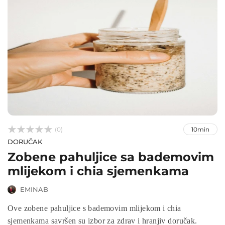



(0)
10min
DORUČAK
Zobene pahuljice sa bademovim
mlijekom i chia sjemenkama
EMINAB
Ove zobene pahuljice s bademovim mlijekom i chia
sjemenkama savršen su izbor za zdrav i hranjiv doručak.