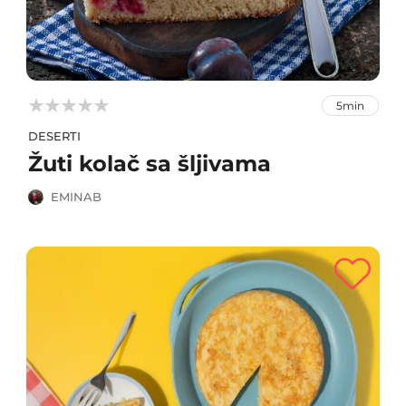



5min
DESERTI
Žuti kolač sa šljivama
EMINAB