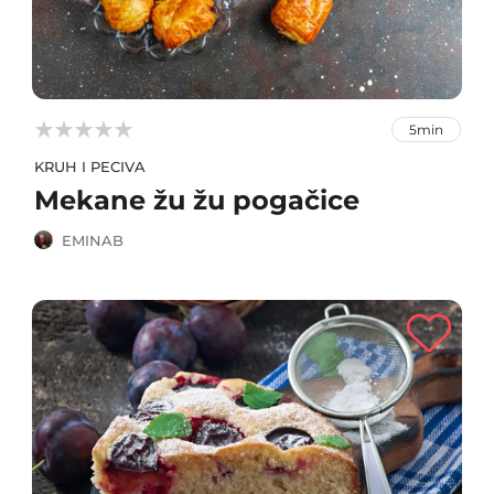



5min
KRUH I PECIVA
Mekane žu žu pogačice
EMINAB