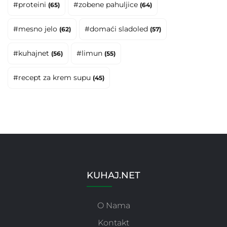
#proteini
#zobene pahuljice
(65)
(64)
#mesno jelo
#domaći sladoled
(62)
(57)
#kuhajnet
#limun
(56)
(55)
#recept za krem supu
(45)
KUHAJ.NET
O Nama
Kontakt