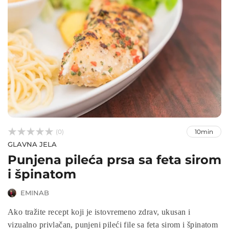



(0)
10min
GLAVNA JELA
Punjena pileća prsa sa feta sirom
i špinatom
EMINAB
Ako tražite recept koji je istovremeno zdrav, ukusan i
vizualno privlačan, punjeni pileći file sa feta sirom i špinatom