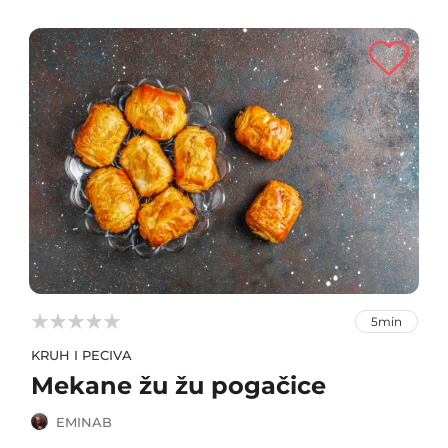



5min
KRUH I PECIVA
Mekane žu žu pogačice
EMINAB