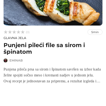



(0)
5min
GLAVNA JELA
Punjeni pileći file sa sirom i
špinatom
EMINAB
Punjena pileća prsa sa sirom i špinatom savršen su izbor kada
želite spojiti sočno meso i kremasti nadjev u jednom jelu.
Ovaj recept je jednostavan za pripremu, a rezultat izgleda i
miriše kao da je iz restorana. Idealno je za porodične obroke,
svečane prilike ili kada želite impresionirati svoje goste
elegantnim i ukusnim jelom.