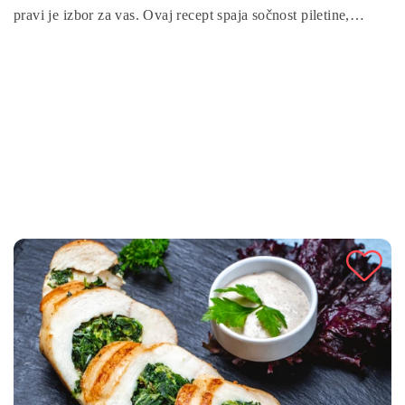
pravi je izbor za vas. Ovaj recept spaja sočnost piletine,
kremastu slanost feta sira i svježinu špinata u savršenom
balansu okusa. Jednostavan je za pripremu, a dovoljno
poseban da ga poslužite i za svečane prilike, čineći ga
idealnim jelom za porodicu ili goste.