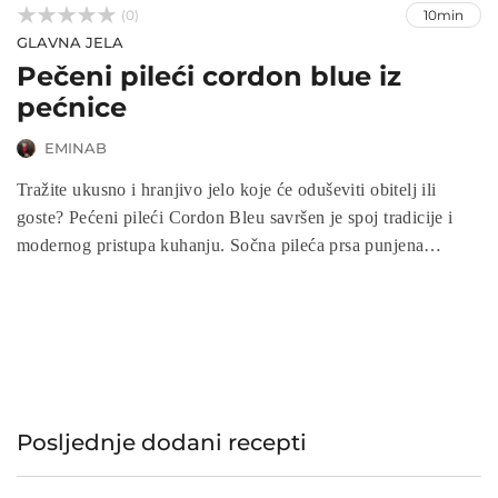



(0)
10min
GLAVNA JELA
Pečeni pileći cordon blue iz
pećnice
EMINAB
Tražite ukusno i hranjivo jelo koje će oduševiti obitelj ili
goste? Pećeni pileći Cordon Bleu savršen je spoj tradicije i
modernog pristupa kuhanju. Sočna pileća prsa punjena
šunkom i sirom, uz hrskavi omotač od prezli, ne samo da će
vam uštedjeti vrijeme, već će donijeti bogatstvo okusa na vaš
stol.
Posljednje dodani recepti