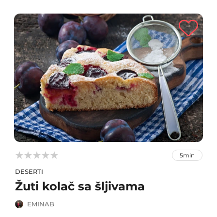



5min
DESERTI
Žuti kolač sa šljivama
EMINAB