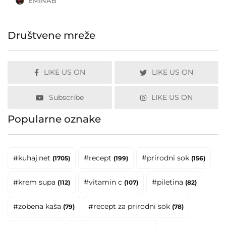
EMINAB
Društvene mreže
LIKE US ON
LIKE US ON
Subscribe
LIKE US ON
Popularne oznake
#kuhaj.net
#recept
#prirodni sok
(1705)
(199)
(156)
#krem supa
#vitamin c
#piletina
(112)
(107)
(82)
#zobena kaša
#recept za prirodni sok
(79)
(78)