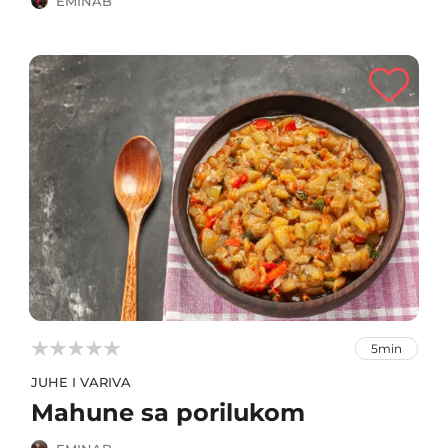
EMINAB



5min
JUHE I VARIVA
Mahune sa porilukom