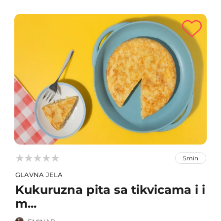



5min
GLAVNA JELA
Kukuruzna pita sa tikvicama i i
m...