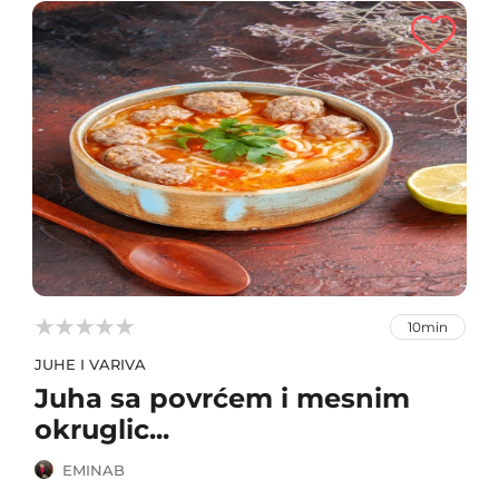



10min
JUHE I VARIVA
Juha sa povrćem i mesnim
okruglic...
EMINAB