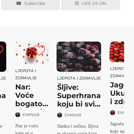
Subscribe
LIKE US ON
LJEPOTA I
LJEPOTA I
ZDRAVLJE
ZDRAVLJE
LJE
LJEPOTA I ZDRAVLJE
Jagod
Nar:
Šljive:
Ukus
Voće
na
Superhrana
i zdra
bogatog
koju bi svi
voće
okusa i
tr...
EMINA
EMINAB
EMINAB
koje...
zdravst...
Jagoda - vo
Nar je voće
je
Slatko i sočno, šljiva
koje nas
koje se u
je ukusno voće koje