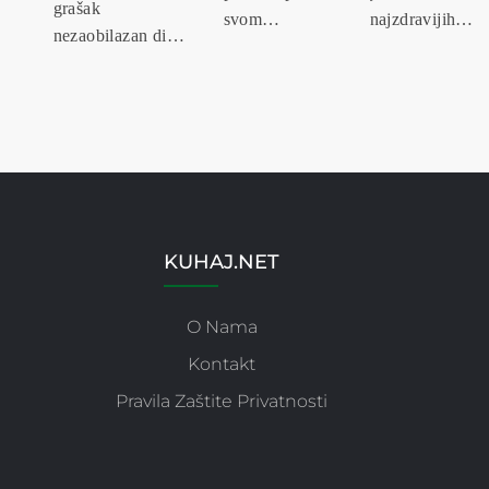
grašak
svom
najzdravijih
nezaobilazan dio
neodoljivom
povrća koje
zdrave prehrane!
okusu i
možete
Naučite više o n...
bogatom
uključiti u
sastavu,
svoju prehr...
pripada
porodi...
KUHAJ.NET
O Nama
Kontakt
Pravila Zaštite Privatnosti