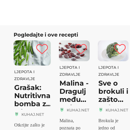
Pogledajte i ove recepti
LJEPOTA I
LJEPOTA I
LJEPOTA I
ZDRAVLJE
ZDRAVLJE
ZDRAVLJE
Malina -
Sve o
Grašak:
Dragulj
brokuli i
Nutritivna
među
zašto
bomba za
voćem
trebate
zdrav...
KUHAJ.NET
KUHAJ.NET
uk...
KUHAJ.NET
Malina,
Brokula je
Otkrijte zašto je
poznata po
jedno od