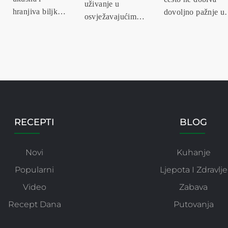
uživanje u
hranjiva biljka
dovoljno pažnje u
osvježavajućim
koja se uzgaja u
prehrani, no
napicima, a limeta
cijelom svijetu.
zapravo...
je voće ko...
Ovo...
RECEPTI
BLOG
Novi
Kuhanje
Popularni
Ljepota I Zdravlje
Video
Zabava
Recept Dana
Putovanja