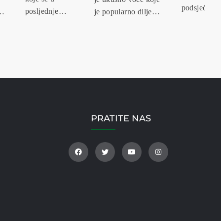
podsjeća na
posljednje
je popularno diljem
ljeto i sunce
vrijeme sve
svijeta. Ovo...
Ova slatka i
češće spominje
sočna
kao
bobica...
superhrana....
PRATITE NAS