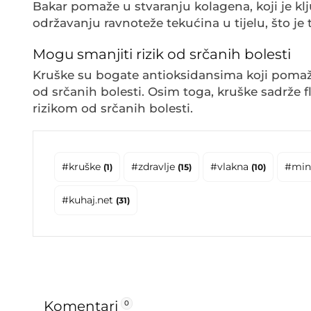
Bakar pomaže u stvaranju kolagena, koji je klj
održavanju ravnoteže tekućina u tijelu, što je
Mogu smanjiti rizik od srčanih bolesti
Kruške su bogate antioksidansima koji pomažu
od srčanih bolesti. Osim toga, kruške sadrže f
rizikom od srčanih bolesti.
#kruške
#zdravlje
#vlakna
#min
(1)
(15)
(10)
#kuhaj.net
(31)
Komentari
0