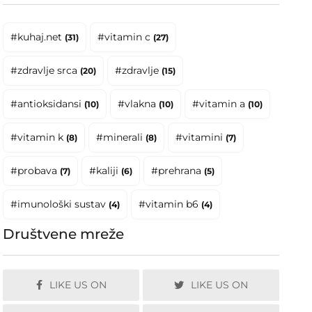
#kuhaj.net
#vitamin c
(31)
(27)
#zdravlje srca
#zdravlje
(20)
(15)
#antioksidansi
#vlakna
#vitamin a
(10)
(10)
(10)
#vitamin k
#minerali
#vitamini
(8)
(8)
(7)
#probava
#kaliji
#prehrana
(7)
(6)
(5)
#imunološki sustav
#vitamin b6
(4)
(4)
Društvene mreže
LIKE US ON
LIKE US ON