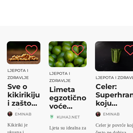
LJEPOTA I
LJEPOTA I
ZDRAVLJE
LJEPOTA I ZDRAV
ZDRAVLJE
Sve o
Celer:
Limeta
kikirikiju
Superhra
egzotično
i zašto
koju
voće
trebate...
trebate
puno
EMINAB
EMINAB
KUHAJ.NET
uk...
zdrav...
Kikiriki je
Celer je povrće ko
Ljeta su idealna za
ukusna i
često ne dobiva