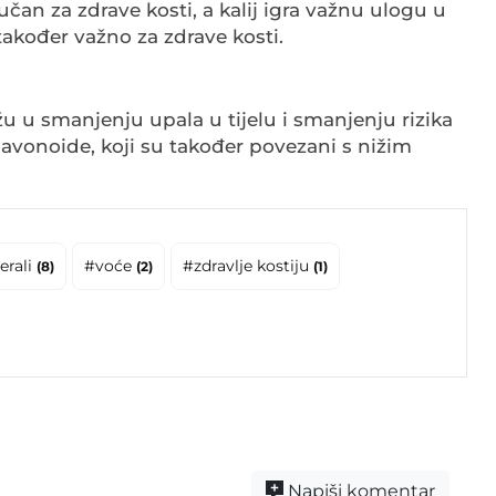
učan za zdrave kosti, a kalij igra važnu ulogu u
 također važno za zdrave kosti.
 u smanjenju upala u tijelu i smanjenju rizika
lavonoide, koji su također povezani s nižim
erali
#voće
#zdravlje kostiju
(8)
(2)
(1)
Napiši komentar