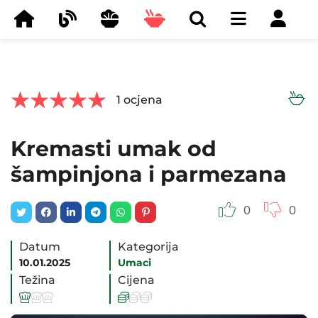



1
ocjena
Kremasti umak od
šampinjona i parmezana
0
0
Datum
Kategorija
10.01.2025
Umaci
Težina
Cijena





