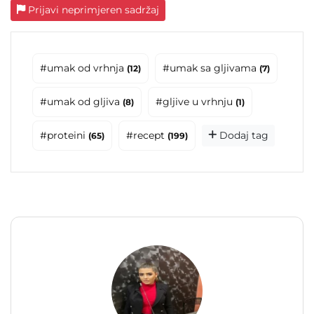
Prijavi neprimjeren sadržaj
#umak od vrhnja
#umak sa gljivama
(12)
(7)
#umak od gljiva
#gljive u vrhnju
(8)
(1)
#proteini
#recept
Dodaj tag
(65)
(199)