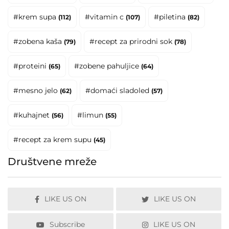
#krem supa
#vitamin c
#piletina
(112)
(107)
(82)
#zobena kaša
#recept za prirodni sok
(79)
(78)
#proteini
#zobene pahuljice
(65)
(64)
#mesno jelo
#domaći sladoled
(62)
(57)
#kuhajnet
#limun
(56)
(55)
#recept za krem supu
(45)
Društvene mreže
LIKE US ON
LIKE US ON
Subscribe
LIKE US ON