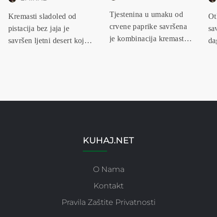
Tjestenina u umaku od
Kremasti sladoled od
Ot
crvene paprike savršena
pistacija bez jaja je
sa
je kombinacija kremaste
savršen ljetni desert koji
da
tekst...
spaja...
pa
KUHAJ.NET
O Nama
Kontakt
Pravila Zaštite Privatnosti