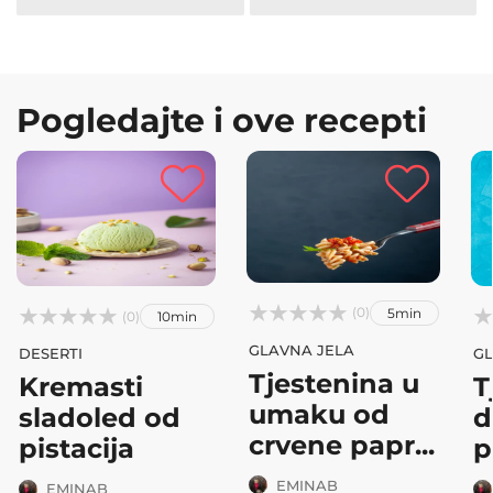
Pogledajte i ove recepti



(0)
5min






(0)
10min
GLAVNA JELA
DESERTI
GL
Tjestenina u
Kremasti
T
umaku od
sladoled od
d
crvene papr...
pistacija
p
EMINAB
EMINAB