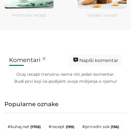
Prethodni recept
Sljedeći recept
Komentari
0
Napiši komentar
Ovaj recept trenutno nema niti jedan komentar.
Budi prvi koji će podijeliti svoje mišljenje o njemu!
Popularne oznake
#kuhaj.net
#recept
#prirodni sok
(1705)
(199)
(156)