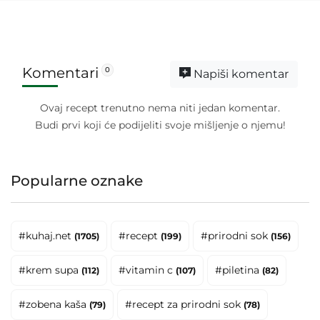
Komentari
0
Napiši komentar
Ovaj recept trenutno nema niti jedan komentar.
Budi prvi koji će podijeliti svoje mišljenje o njemu!
Popularne oznake
#kuhaj.net
#recept
#prirodni sok
(1705)
(199)
(156)
#krem supa
#vitamin c
#piletina
(112)
(107)
(82)
#zobena kaša
#recept za prirodni sok
(79)
(78)