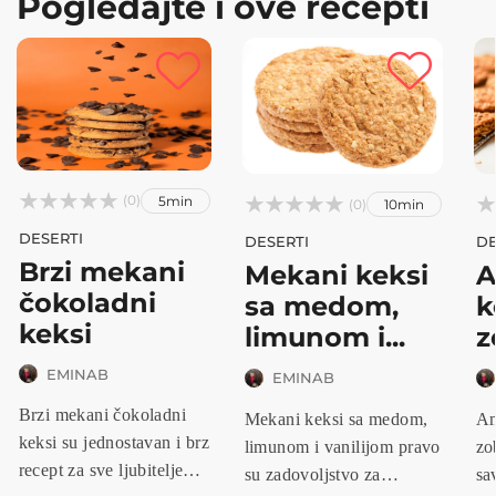
Pogledajte i ove recepti



(0)
5min






(0)
10min
DESERTI
DESERTI
DE
Brzi mekani
Mekani keksi
A
čokoladni
sa medom,
k
keksi
limunom i...
z
p
EMINAB
EMINAB
Brzi mekani čokoladni
Mekani keksi sa medom,
Am
keksi su jednostavan i brz
limunom i vanilijom pravo
zo
recept za sve ljubitelje
su zadovoljstvo za
sa