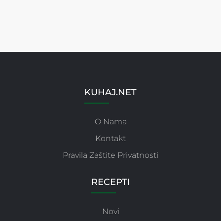
č...
nepce....
hrs
KUHAJ.NET
O Nama
Kontakt
Pravila Zaštite Privatnosti
RECEPTI
Novi