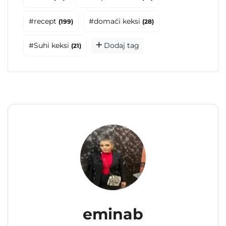
#recept
#domaći keksi
(199)
(28)
#Suhi keksi
Dodaj tag
(21)
eminab