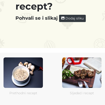
recept?
Pohvali se i slikaj
Dodaj sliku
Prethodni recept
Sljedeći recept