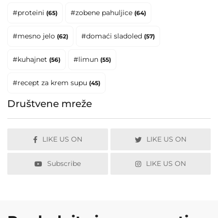
#proteini
#zobene pahuljice
(65)
(64)
#mesno jelo
#domaći sladoled
(62)
(57)
#kuhajnet
#limun
(56)
(55)
#recept za krem supu
(45)
Društvene mreže
LIKE US ON
LIKE US ON
Subscribe
LIKE US ON