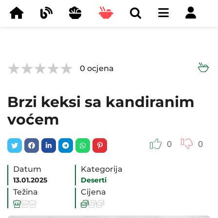



0
ocjena
Brzi keksi sa kandiranim
voćem
0
0
Datum
Kategorija
13.01.2025
Deserti
Težina
Cijena





