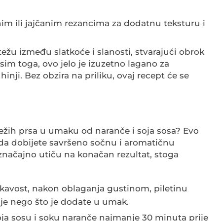
ižinim ili jajčanim rezancima za dodatnu teksturu i
žu između slatkoće i slanosti, stvarajući obrok
Osim toga, ovo jelo je izuzetno lagano za
ji. Bez obzira na priliku, ovaj recept će se
iležih prsa u umaku od naranče i soja sosa? Evo
 da dobijete savršeno sočnu i aromatičnu
 značajno utiču na konačan rezultat, stoga
skavost, nakon oblaganja gustinom, piletinu
je nego što je dodate u umak.
 soja sosu i soku naranče najmanje 30 minuta prije