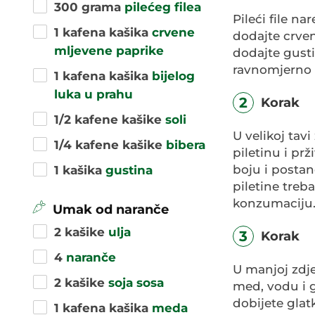
300 grama
pilećeg filea
Pileći file na
1 kafena kašika
crvene
dodajte crven
mljevene paprike
dodajte gusti
ravnomjerno 
1 kafena kašika
bijelog
luka u prahu
2
Korak
1/2 kafene kašike
soli
U velikoj tavi
1/4 kafene kašike
bibera
piletinu i pr
boju i postan
1 kašika
gustina
piletine treb
konzumaciju
Umak od naranče
2 kašike
ulja
3
Korak
4
naranče
U manjoj zdje
2 kašike
soja sosa
med, vodu i g
dobijete glat
1 kafena kašika
meda