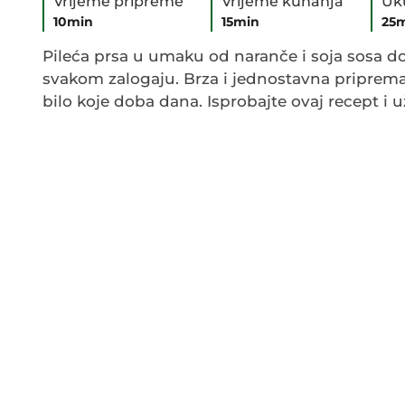
Vrijeme pripreme
Vrijeme kuhanja
Uk
10min
15min
25
Pileća prsa u umaku od naranče i soja sosa do
svakom zalogaju. Brza i jednostavna priprema
bilo koje doba dana. Isprobajte ovaj recept i 