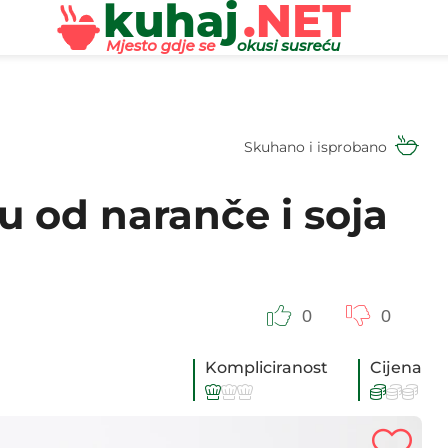
Skuhano i isprobano
u od naranče i soja
0
0
Kompliciranost
Cijena





