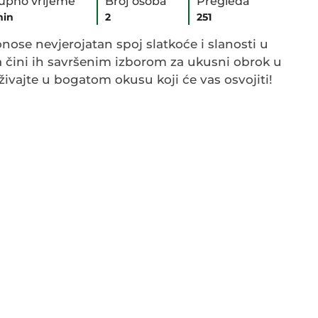
upno vrijeme
Broj osoba
Pregleda
min
2
251
nose nevjerojatan spoj slatkoće i slanosti u
 čini ih savršenim izborom za ukusni obrok u
uživajte u bogatom okusu koji će vas osvojiti!