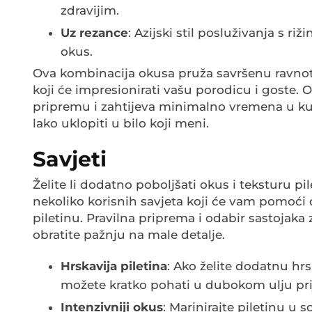
zdravijim.
Uz rezance
: Azijski stil posluživanja s r
okus.
Ova kombinacija okusa pruža savršenu ravnote
koji će impresionirati vašu porodicu i goste. 
pripremu i zahtijeva minimalno vremena u kuhin
lako uklopiti u bilo koji meni.
Savjeti
Želite li dodatno poboljšati okus i teksturu p
nekoliko korisnih savjeta koji će vam pomoći
piletinu. Pravilna priprema i odabir sastojaka
obratite pažnju na male detalje.
Hrskavija piletina
: Ako želite dodatnu hr
možete kratko pohati u dubokom ulju pri
Intenzivniji okus
: Marinirajte piletinu u