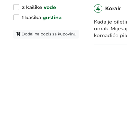
2 kašike
vode
4
Korak
1 kašika
gustina
Kada je pilet
umak. Miješa
Dodaj na popis za kupovinu
komadiće pile