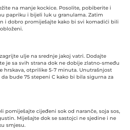
režite na manje kockice. Posolite, pobiberite i
u papriku i bijeli luk u granulama. Zatim
n i dobro promiješajte kako bi svi komadići bili
obloženi.
 zagrijte ulje na srednje jakoj vatri. Dodajte
žite je sa svih strana dok ne dobije zlatno-smeđu
e hrskava, otprilike 5-7 minuta. Unutrašnjost
a da bude 75 stepeni C kako bi bila sigurna za
.
li pomiješajte cijeđeni sok od naranče, soja sos,
ustin. Miješajte dok se sastojci ne sjedine i ne
ku smjesu.