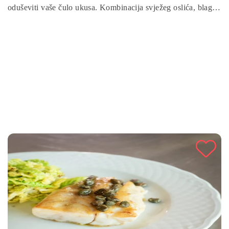
oduševiti vaše čulo ukusa. Kombinacija svježeg oslića, blage
arome limuna i začina stvara savršenu harmoniju ukusa koja
će zadovoljiti i najistančanija nepca. Slijedite korake u
nastavku i uživajte u mirisima i okusima koje ćete kreirati u
svojoj kuhinji.