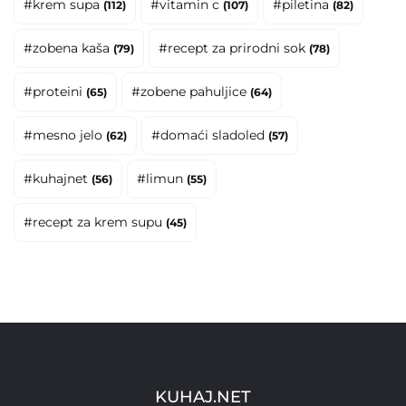
#krem supa
#vitamin c
#piletina
(112)
(107)
(82)
#zobena kaša
#recept za prirodni sok
(79)
(78)
#proteini
#zobene pahuljice
(65)
(64)
#mesno jelo
#domaći sladoled
(62)
(57)
#kuhajnet
#limun
(56)
(55)
#recept za krem supu
(45)
KUHAJ.NET