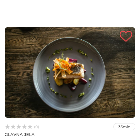



(0)
35min
GLAVNA JELA