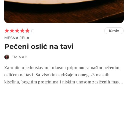



(1)
10min
MESNA JELA
Pečeni oslić na tavi
EMINAB
Zaronite u jednostavnu i ukusnu pripremu sa našim pečenim
oslićem na tavi. Sa visokim sadržajem omega-3 masnih
kiselina, bogatim proteinima i niskim unosom zasićenih masti,
ovo jelo ne samo da će zadovoljiti vaša čula ukusa, već će i
podržati vaše ciljeve zdrave ishrane. Uživajte u ukusnom
obroku pripremljenom za tren oka, prilagođenom brzom
tempu života i vašim nutritivnim potrebama.