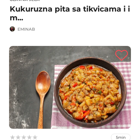
Kukuruzna pita sa tikvicama i i
m...
EMINAB



5min