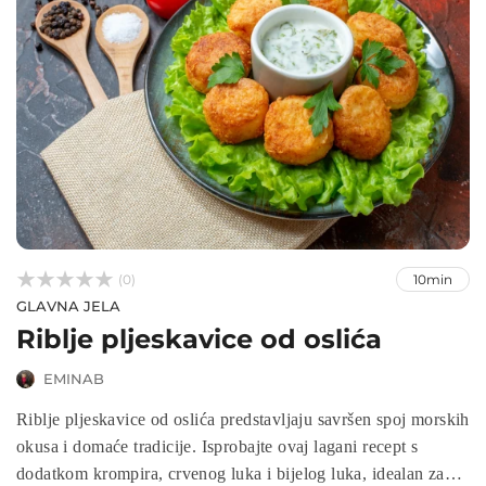



(0)
10min
GLAVNA JELA
Riblje pljeskavice od oslića
EMINAB
Riblje pljeskavice od oslića predstavljaju savršen spoj morskih
okusa i domaće tradicije. Isprobajte ovaj lagani recept s
dodatkom krompira, crvenog luka i bijelog luka, idealan za