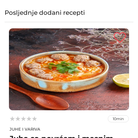
Posljednje dodani recepti



10min
JUHE I VARIVA