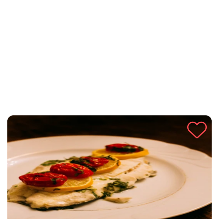
brzi i zdrav obrok. Otkrijte jednostavnost pripreme i
nezaboravnu aromu koja će oduševiti svaku kuhinju.