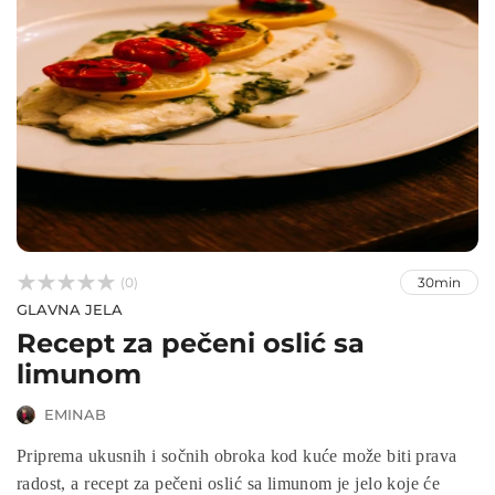



(0)
30min
GLAVNA JELA
Recept za pečeni oslić sa
limunom
EMINAB
Priprema ukusnih i sočnih obroka kod kuće može biti prava
radost, a recept za pečeni oslić sa limunom je jelo koje će