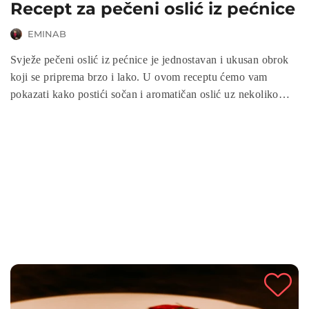
Recept za pečeni oslić iz pećnice
EMINAB
Svježe pečeni oslić iz pećnice je jednostavan i ukusan obrok
koji se priprema brzo i lako. U ovom receptu ćemo vam
pokazati kako postići sočan i aromatičan oslić uz nekoliko
osnovnih sastojaka i malo vremena u pećnici. Pratite korake i
uživajte u mirisnom i zdravom jelu koje će zadovoljiti vaše
nepce.