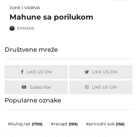
JUHE I VARIVA
Mahune sa porilukom
EMINAB
Društvene mreže
LIKE US ON
LIKE US ON
Subscribe
LIKE US ON
Popularne oznake
#kuhaj.net
#recept
#prirodni sok
(1705)
(199)
(156)