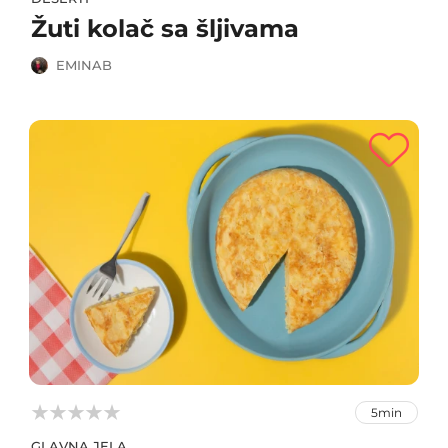
Žuti kolač sa šljivama
EMINAB



5min
GLAVNA JELA