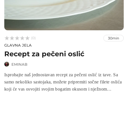



(0)
30min
GLAVNA JELA
Recept za pečeni oslić
EMINAB
Isprobajte naš jednostavan recept za pečeni oslić iz tave. Sa
samo nekoliko sastojaka, možete pripremiti sočne filete oslića
koji će vas osvojiti svojim bogatim okusom i nježnom
teksturom. Saznajte kako brzo i jednostavno pripremiti ovaj
ukusni obrok koji će zadovoljiti vaša očekivanja i oduševiti
vaše goste.