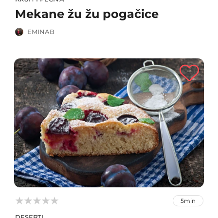
Mekane žu žu pogačice
EMINAB



5min
DESERTI