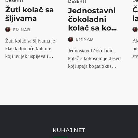
DESERTI
DE
DESERTI
Žuti kolač sa
Č
Jednostavni
šljivama
l
čokoladni
kolač sa ko...
EMINAB
EMINAB
Žuti kolač sa šljivama je
Ak
klasik domaće kuhinje
od
Jednostavni čokoladni
koji uvijek uspijeva i
stv
kolač s kokosom je desert
osva...
koji spaja bogat okus
kakaa...
KUHAJ.NET