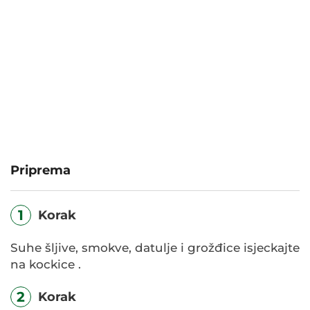
Priprema
1
Korak
Suhe šljive, smokve, datulje i grožđice isjeckajte
na kockice .
2
Korak