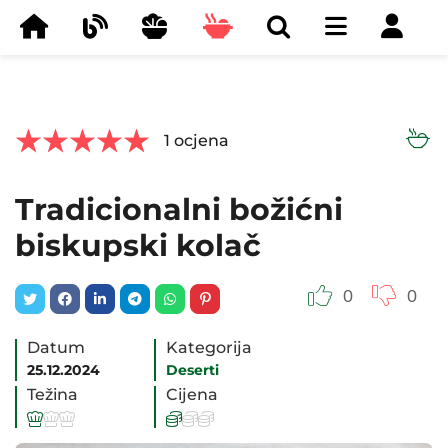



1
ocjena
Tradicionalni božićni
biskupski kolač
0
0
Datum
Kategorija
25.12.2024
Deserti
Težina
Cijena





