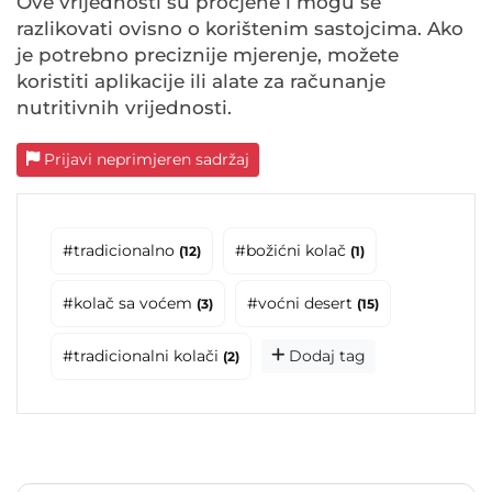
Ove vrijednosti su procjene i mogu se
razlikovati ovisno o korištenim sastojcima. Ako
je potrebno preciznije mjerenje, možete
koristiti aplikacije ili alate za računanje
nutritivnih vrijednosti.
Prijavi neprimjeren sadržaj
#tradicionalno
#božićni kolač
(12)
(1)
#kolač sa voćem
#voćni desert
(3)
(15)
#tradicionalni kolači
Dodaj tag
(2)