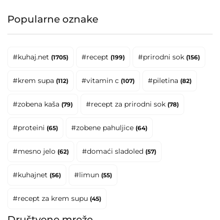
Popularne oznake
#kuhaj.net
#recept
#prirodni sok
(1705)
(199)
(156)
#krem supa
#vitamin c
#piletina
(112)
(107)
(82)
#zobena kaša
#recept za prirodni sok
(79)
(78)
#proteini
#zobene pahuljice
(65)
(64)
#mesno jelo
#domaći sladoled
(62)
(57)
#kuhajnet
#limun
(56)
(55)
#recept za krem supu
(45)
Društvene mreže