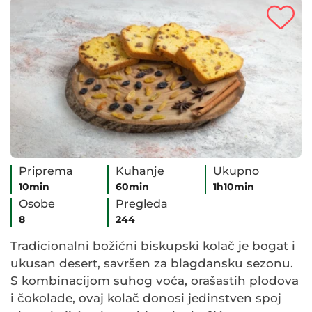
Priprema
Kuhanje
Ukupno
10min
60min
1h10min
Osobe
Pregleda
8
244
Tradicionalni božićni biskupski kolač je bogat i
ukusan desert, savršen za blagdansku sezonu.
S kombinacijom suhog voća, orašastih plodova
i čokolade, ovaj kolač donosi jedinstven spoj