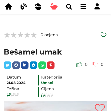



0
ocjena
Bešamel umak
0
0
Datum
Kategorija
21.08.2024
Umaci
Težina
Cijena





