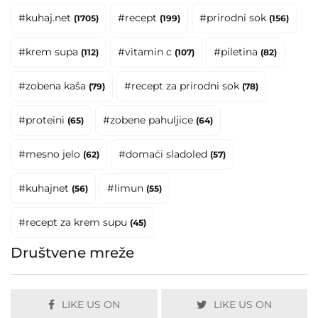
#kuhaj.net
#recept
#prirodni sok
(1705)
(199)
(156)
#krem supa
#vitamin c
#piletina
(112)
(107)
(82)
#zobena kaša
#recept za prirodni sok
(79)
(78)
#proteini
#zobene pahuljice
(65)
(64)
#mesno jelo
#domaći sladoled
(62)
(57)
#kuhajnet
#limun
(56)
(55)
#recept za krem supu
(45)
Društvene mreže
LIKE US ON
LIKE US ON