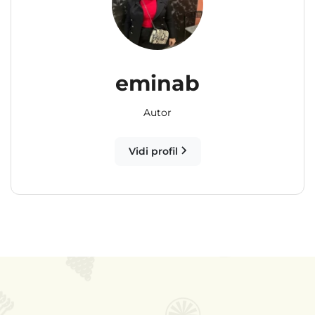
eminab
Autor
Vidi profil