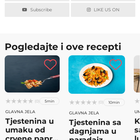
Subscribe
LIKE US ON
Pogledajte i ove recepti






(0)
5min



(0)
10min
GLAVNA JELA
UM
GLAVNA JELA
Tjestenina u
K
Tjestenina sa
umaku od
s
dagnjama u
crvene papr...
l
paradaiz...