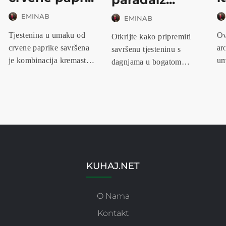
EMINAB
EMINAB
Tjestenina u umaku od
Ov
Otkrijte kako pripremiti
crvene paprike savršena
ar
savršenu tjesteninu s
je kombinacija kremaste
um
dagnjama u bogatom
tekst...
đu
paradajz...
KUHAJ.NET
O Nama
Kontakt