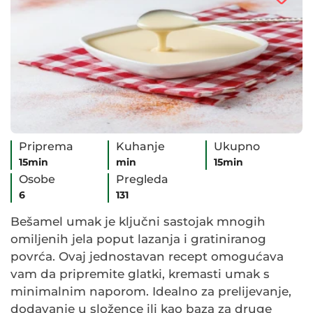
Priprema
Kuhanje
Ukupno
15min
min
15min
Osobe
Pregleda
6
131
Bešamel umak je ključni sastojak mnogih
omiljenih jela poput lazanja i gratiniranog
povrća. Ovaj jednostavan recept omogućava
vam da pripremite glatki, kremasti umak s
minimalnim naporom. Idealno za prelijevanje,
dodavanje u složence ili kao baza za druge