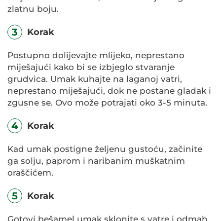
zlatnu boju.
3
Korak
Postupno dolijevajte mlijeko, neprestano
miješajući kako bi se izbjeglo stvaranje
grudvica. Umak kuhajte na laganoj vatri,
neprestano miješajući, dok ne postane gladak i
zgusne se. Ovo može potrajati oko 3-5 minuta.
4
Korak
Kad umak postigne željenu gustoću, začinite
ga solju, paprom i naribanim muškatnim
oraščićem.
5
Korak
Gotovi bešamel umak sklonite s vatre i odmah