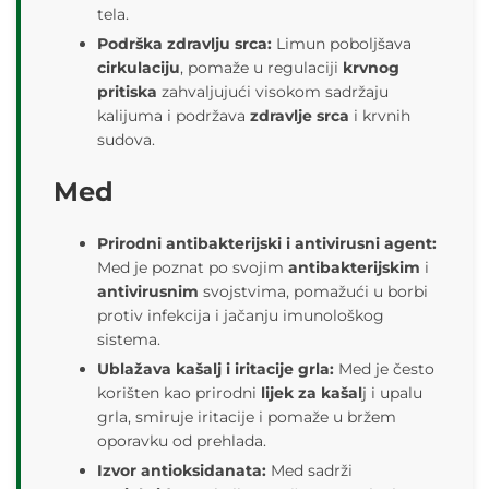
tela.
Podrška zdravlju srca:
Limun poboljšava
cirkulaciju
, pomaže u regulaciji
krvnog
pritiska
zahvaljujući visokom sadržaju
kalijuma i podržava
zdravlje srca
i krvnih
sudova.
Med
Prirodni antibakterijski i antivirusni agent:
Med je poznat po svojim
antibakterijskim
i
antivirusnim
svojstvima, pomažući u borbi
protiv infekcija i jačanju imunološkog
sistema.
Ublažava kašalj i iritacije grla:
Med je često
korišten kao prirodni
lijek za kašal
j i upalu
grla, smiruje iritacije i pomaže u bržem
oporavku od prehlada.
Izvor antioksidanata:
Med sadrži