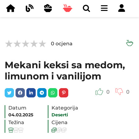



0
ocjena
Mekani keksi sa medom,
limunom i vanilijom
0
0
Datum
Kategorija
04.02.2025
Deserti
Težina
Cijena





