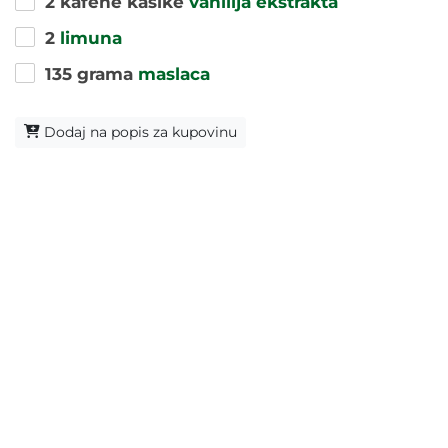
2 kafene kašike
vanilija ekstrakta
2
limuna
135 grama
maslaca
Dodaj na popis za kupovinu