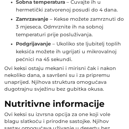
Sobna temperatura
– Čuvajte ih u
hermetički zatvorenoj posudi do 4 dana.
Zamrzavanje
– Kekse možete zamrznuti do
3 mjeseca. Odmrznite ih na sobnoj
temperaturi prije posluživanja.
Podgrijavanje
– Ukoliko ste ljubitelj toplih
keksića možete ih ugrijati u mikrovalnoj
pećnici na 45 sekundi.
Ovi keksi ostaju mekani i mirisni čak i nakon
nekoliko dana, a savršeni su i za pripremu
unaprijed. Njihova struktura omogućava
dugotrajnu svježinu bez gubitka okusa.
Nutritivne informacije
Ovi keksi su izvrsna opcija za one koji vole
blagu slatkoću i prirodne sastojke. Njihov
sastav omogućava uživanje u desertu bez