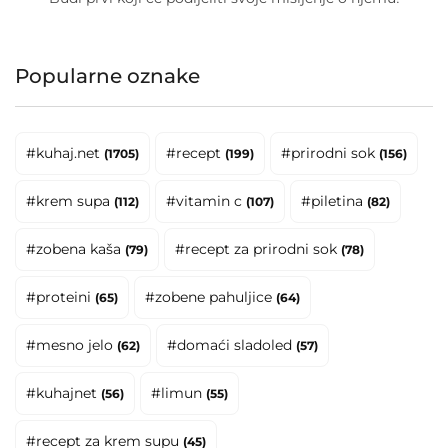
Popularne oznake
#kuhaj.net
#recept
#prirodni sok
(1705)
(199)
(156)
#krem supa
#vitamin c
#piletina
(112)
(107)
(82)
#zobena kaša
#recept za prirodni sok
(79)
(78)
#proteini
#zobene pahuljice
(65)
(64)
#mesno jelo
#domaći sladoled
(62)
(57)
#kuhajnet
#limun
(56)
(55)
#recept za krem supu
(45)