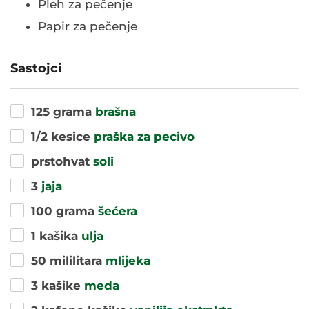
Pleh za pečenje
Papir za pečenje
Sastojci
125 grama
brašna
1/2 kesice
praška za pecivo
prstohvat
soli
3
jaja
100 grama
šećera
1 kašika
ulja
50 mililitara
mlijeka
3 kašike
meda