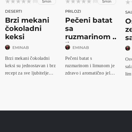






(0)
(0)
5min
5min



DESERTI
PRILOZI
SA
Brzi mekani
Pečeni batat
O
čokoladni
sa
z
keksi
ruzmarinom i
sa
limu...
EMINAB
EMINAB
Brzi mekani čokoladni
Pečeni batat s
Osv
keksi su jednostavan i brz
ruzmarinom i limunom je
sal
recept za sve ljubitelje
zdravo i aromatično jelo
lim
č...
koje osvaja...
brz