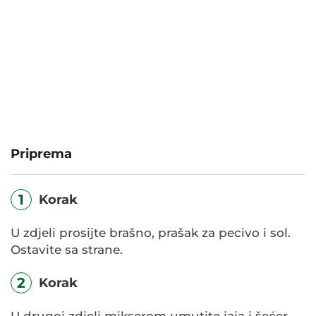
Priprema
1
Korak
U zdjeli prosijte brašno, prašak za pecivo i sol.
Ostavite sa strane.
2
Korak
U drugoj zdjeli mikserom umutite jaja i šećer