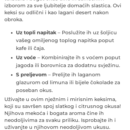
izborom za sve ljubitelje domaćih slastica. Ovi
keksi su odlični i kao lagani desert nakon
obroka.
Uz topli napitak
– Poslužite ih uz šoljicu
vašeg omiljenog toplog napitka poput
kafe ili čaja.
Uz voće
– Kombinirajte ih s voćem poput
jagoda ili borovnica za dodatnu svježinu.
S preljevom
– Prelijte ih laganom
glazurom od limuna ili bijele čokolade za
poseban okus.
Uživajte u ovim nježnim i mirisnim keksima,
koji su savršen spoj slatkog i citrusnog okusa!
Njihova mekoća i bogata aroma čine ih
neodoljivima za svaku priliku. Isprobajte ih i
uživanjte u njihovom neodoljivom ukusu.