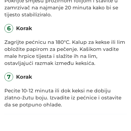
Pokrijte smjesu prozirnom folijom i stavite u
zamrzivač na najmanje 20 minuta kako bi se
tijesto stabiliziralo.
6
Korak
Zagrijte pećnicu na 180°C. Kalup za kekse ili lim
obložite papirom za pečenje. Kašikom vadite
male hrpice tijesta i slažite ih na lim,
ostavljajući razmak između keksića.
7
Korak
Pecite 10-12 minuta ili dok keksi ne dobiju
zlatno-žutu boju. Izvadite iz pećnice i ostavite
da se potpuno ohlade.