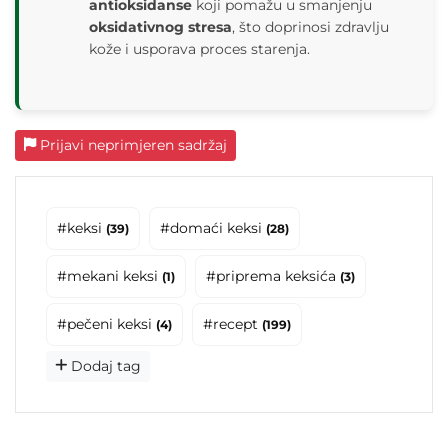
antioksidanse
koji pomažu u smanjenju
oksidativnog
stresa
, što doprinosi zdravlju
kože i usporava proces starenja.
Prijavi neprimjeren sadržaj
#keksi
#domaći keksi
(39)
(28)
#mekani keksi
#priprema keksića
(1)
(3)
#pečeni keksi
#recept
(4)
(199)
Dodaj tag