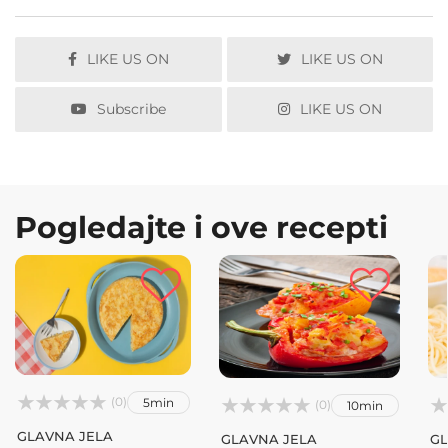
LIKE US ON
LIKE US ON
Subscribe
LIKE US ON
Pogledajte i ove recepti



(0)
5min






(0)
10min
GLAVNA JELA
GLAVNA JELA
GL