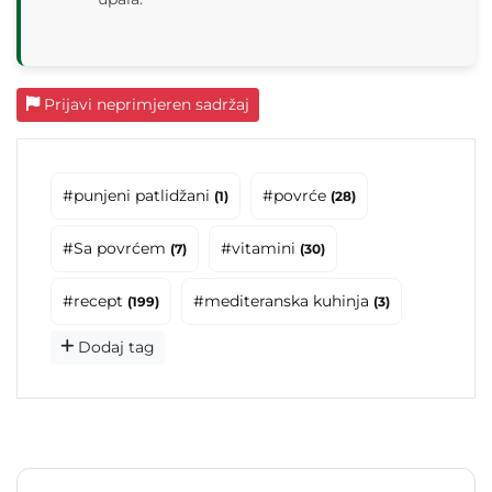
Prijavi neprimjeren sadržaj
#punjeni patlidžani
#povrće
(1)
(28)
#Sa povrćem
#vitamini
(7)
(30)
#recept
#mediteranska kuhinja
(199)
(3)
Dodaj tag