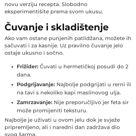
novu verziju recepta. Slobodno
eksperimentišite prema svom ukusu.
Čuvanje i skladištenje
Ako vam ostane punjenih patlidžana, možete ih
sačuvati i za kasnije. Uz pravilno čuvanje jelo
ostaje ukusno i sočno.
Frižider:
Čuvati u hermetičkoj posudi do 2
dana.
Podgrijavanje:
Najbolje podgrijati u rerni ili
na tavi s nekoliko kapi maslinovog ulja.
Zamrzavanje:
Nije preporučljivo jer feta sir
može promijeniti teksturu.
Najbolje je uživati u ovom jelu dok je svježe
pripremljeno, ali i naredni dan zadržava dio
svog šarma.