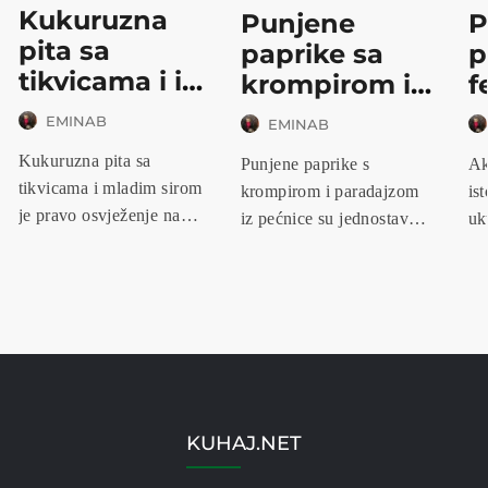
Kukuruzna
Punjene
P
pita sa
paprike sa
p
tikvicama i i
krompirom i
f
m...
pa...
EMINAB
EMINAB
Kukuruzna pita sa
Punjene paprike s
Ak
tikvicama i mladim sirom
krompirom i paradajzom
is
je pravo osvježenje na
iz pećnice su jednostavno,
uk
trpezi –...
zdravo...
pri
KUHAJ.NET