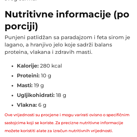
Nutritivne informacije (po
porciji)
Punjeni patlidžan sa paradajzom i feta sirom je
lagano, a hranjivo jelo koje sadrži balans
proteina, vlakana i zdravih masti.
Kalorije:
280 kcal
Proteini:
10 g
Masti:
19 g
Ugljikohidrati:
18 g
Vlakna:
6 g
Ove vrijednosti su procjene i mogu varirati ovisno o specifičnim
sastojcima koji se koriste. Za precizne nutritivne informacije
možete koristiti alate za izračun nutritivnih vrijednosti.