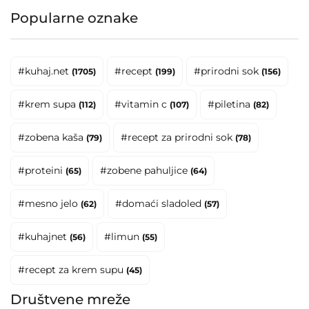
Popularne oznake
#kuhaj.net
#recept
#prirodni sok
(1705)
(199)
(156)
#krem supa
#vitamin c
#piletina
(112)
(107)
(82)
#zobena kaša
#recept za prirodni sok
(79)
(78)
#proteini
#zobene pahuljice
(65)
(64)
#mesno jelo
#domaći sladoled
(62)
(57)
#kuhajnet
#limun
(56)
(55)
#recept za krem supu
(45)
Društvene mreže