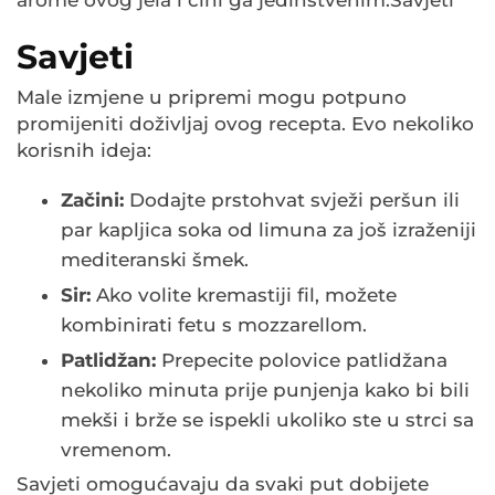
arome ovog jela i čini ga jedinstvenim.Savjeti
Savjeti
Male izmjene u pripremi mogu potpuno
promijeniti doživljaj ovog recepta. Evo nekoliko
korisnih ideja:
Začini:
Dodajte prstohvat svježi peršun ili
par kapljica soka od limuna za još izraženiji
mediteranski šmek.
Sir:
Ako volite kremastiji fil, možete
kombinirati fetu s mozzarellom.
Patlidžan:
Prepecite polovice patlidžana
nekoliko minuta prije punjenja kako bi bili
mekši i brže se ispekli ukoliko ste u strci sa
vremenom.
Savjeti omogućavaju da svaki put dobijete