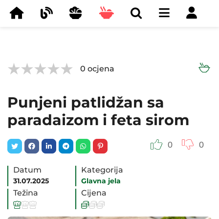



0
ocjena
Punjeni patlidžan sa
paradaizom i feta sirom
0
0
Datum
Kategorija
31.07.2025
Glavna jela
Težina
Cijena





