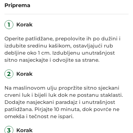
Priprema
1
Korak
Operite patlidžane, prepolovite ih po dužini i
izdubite sredinu kašikom, ostavljajući rub
debljine oko 1 cm. Izdubljenu unutrašnjost
sitno nasjeckajte i odvojite sa strane.
2
Korak
Na maslinovom ulju propržite sitno sjeckani
crveni luk i bijeli luk dok ne postanu staklasti.
Dodajte nasjeckani paradajz i unutrašnjost
patlidžana. Pirjajte 10 minuta, dok povrće ne
omekša i tečnost ne ispari.
3
Korak