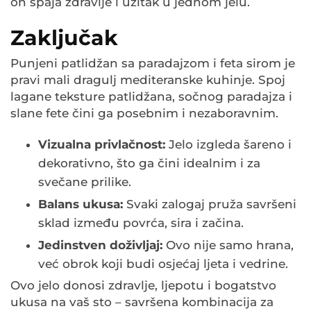
on spaja zdravlje i užitak u jednom jelu.
Zaključak
Punjeni patlidžan sa paradajzom i feta sirom je
pravi mali dragulj mediteranske kuhinje. Spoj
lagane teksture patlidžana, sočnog paradajza i
slane fete čini ga posebnim i nezaboravnim.
Vizualna privlačnost:
Jelo izgleda šareno i
dekorativno, što ga čini idealnim i za
svečane prilike.
Balans ukusa:
Svaki zalogaj pruža savršeni
sklad između povrća, sira i začina.
Jedinstven doživljaj:
Ovo nije samo hrana,
već obrok koji budi osjećaj ljeta i vedrine.
Ovo jelo donosi zdravlje, ljepotu i bogatstvo
ukusa na vaš sto – savršena kombinacija za