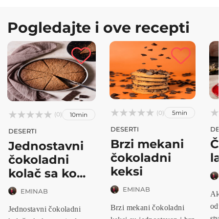
Pogledajte i ove recepti






(0)
5min



(0)
10min
DESERTI
DE
DESERTI
Brzi mekani
Č
Jednostavni
čokoladni
l
čokoladni
keksi
kolač sa ko...
EMINAB
EMINAB
Ak
od
Brzi mekani čokoladni
Jednostavni čokoladni
stv