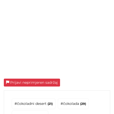
Prijavi neprimjeren sadržaj
#čokoladni desert
#čokolada
(21)
(29)