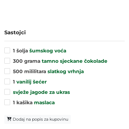
Sastojci
1 šolja
šumskog voća
300 grama
tamno sjeckane čokolade
500 mililitara
slatkog vrhnja
1
vanilij šećer
svježe jagode za ukras
1 kašika
maslaca
Dodaj na popis za kupovinu