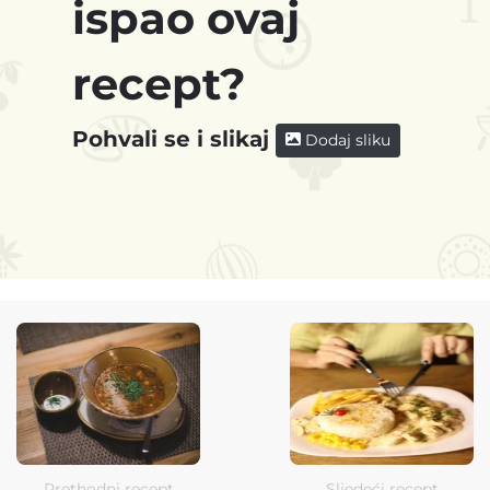
ispao ovaj
recept?
Pohvali se i slikaj
Dodaj sliku
Prethodni recept
Sljedeći recept