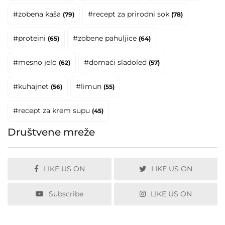
#zobena kaša
#recept za prirodni sok
(79)
(78)
#proteini
#zobene pahuljice
(65)
(64)
#mesno jelo
#domaći sladoled
(62)
(57)
#kuhajnet
#limun
(56)
(55)
#recept za krem supu
(45)
Društvene mreže
LIKE US ON
LIKE US ON
Subscribe
LIKE US ON