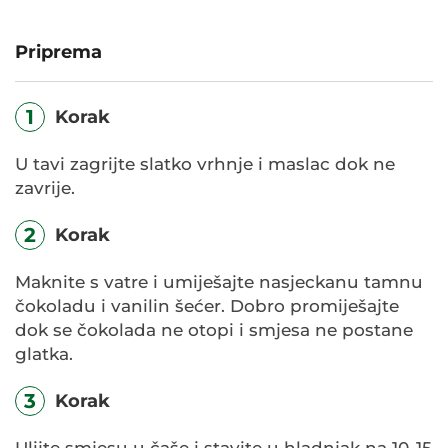
Priprema
1
Korak
U tavi zagrijte slatko vrhnje i maslac dok ne
zavrije.
2
Korak
Maknite s vatre i umiješajte nasjeckanu tamnu
čokoladu i vanilin šećer. Dobro promiješajte
dok se čokolada ne otopi i smjesa ne postane
glatka.
3
Korak
Ulijte smjesu u čaše i stavite u hladnjak na 10-15