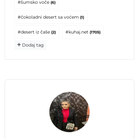
#šumsko voče
(6)
#čokoladni desert sa voćem
(1)
#desert iz čaše
#kuhaj.net
(2)
(1705)
Dodaj tag