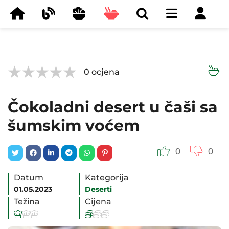



0
ocjena
Čokoladni desert u čaši sa
šumskim voćem
0
0
Datum
Kategorija
01.05.2023
Deserti
Težina
Cijena





