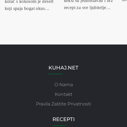
keksi su jednostavan i brz
kolač s kokosom je desert
recept za sve ljubitelje
koji spaja bogat okus
č...
kakaa...
KUHAJ.NET
O Nama
Kontakt
Pravila Zaštite Privatnosti
RECEPTI