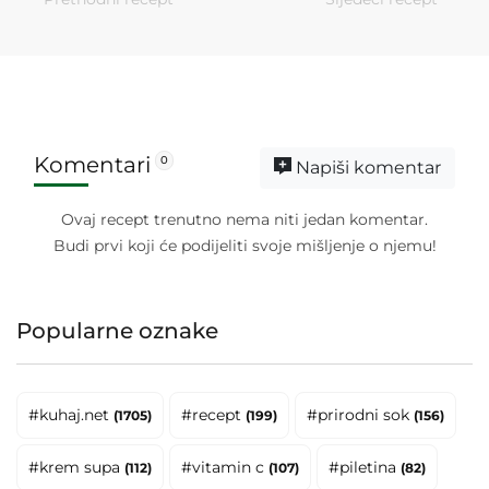
Komentari
0
Napiši komentar
Ovaj recept trenutno nema niti jedan komentar.
Budi prvi koji će podijeliti svoje mišljenje o njemu!
Popularne oznake
#kuhaj.net
#recept
#prirodni sok
(1705)
(199)
(156)
#krem supa
#vitamin c
#piletina
(112)
(107)
(82)