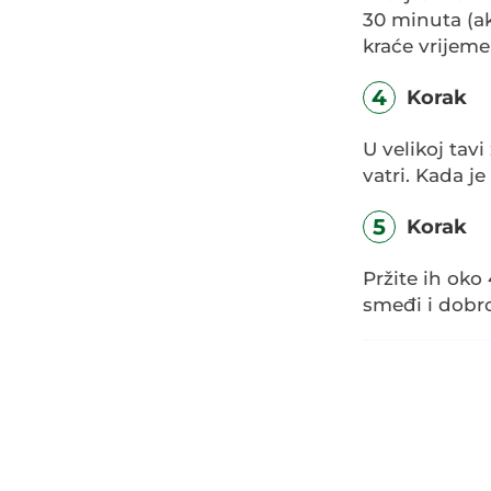
30 minuta (ak
kraće vrijeme
4
Korak
U velikoj tav
vatri. Kada je
5
Korak
Pržite ih oko
smeđi i dobr