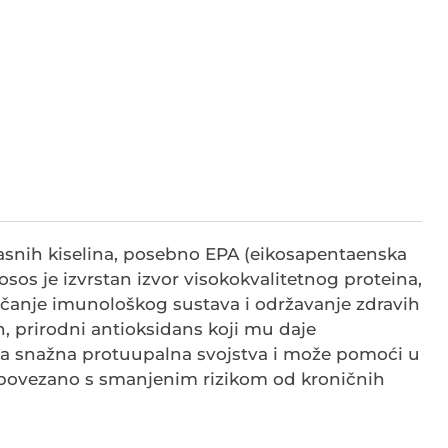
asnih kiselina, posebno EPA (eikosapentaenska
osos je izvrstan izvor visokokvalitetnog proteina,
 jačanje imunološkog sustava i održavanje zdravih
in, prirodni antioksidans koji mu daje
ima snažna protuupalna svojstva i može pomoći u
je povezano s smanjenim rizikom od kroničnih