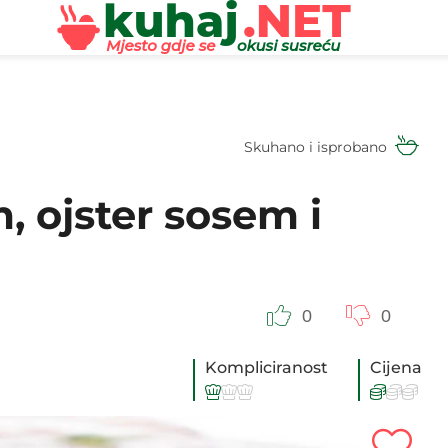
Skuhano i isprobano
, ojster sosem i
0
0
Kompliciranost
Cijena





