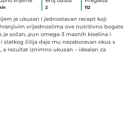
upno vrijeme
Broj osoba
Pregleda
min
2
112
lijem je ukusan i jednostavan recept koji
hranjivim vrijednostima ove nutritivno bogate
sos je sočan, pun omega-3 masnih kiselina i
 i slatkog čilija daje mu nezaboravan okus s
 a rezultat iznimno ukusan – idealan za