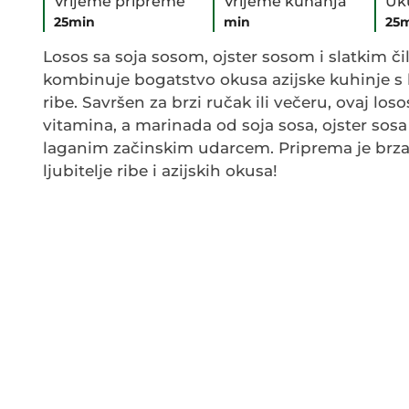
Vrijeme pripreme
Vrijeme kuhanja
Uk
25min
min
25
Losos sa soja sosom, ojster sosom i slatkim či
kombinuje bogatstvo okusa azijske kuhinje s 
ribe. Savršen za brzi ručak ili večeru, ovaj lo
vitamina, a marinada od soja sosa, ojster sosa
laganim začinskim udarcem. Priprema je brza,
ljubitelje ribe i azijskih okusa!