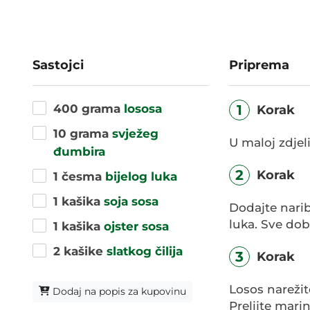
Sastojci
Priprema
400 grama
lososa
1
Korak
10 grama
svježeg
U maloj zdjeli
đumbira
2
Korak
1 česma
bijelog luka
1 kašika
soja sosa
Dodajte nari
luka. Sve dob
1 kašika
ojster sosa
2 kašike
slatkog čilija
3
Korak
Losos narežite
Dodaj na popis za kupovinu
Prelijte mari