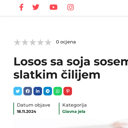



0
ocjena
Losos sa soja sosem
slatkim čilijem
Datum objave
Kategorija
18.11.2024
Glavna jela