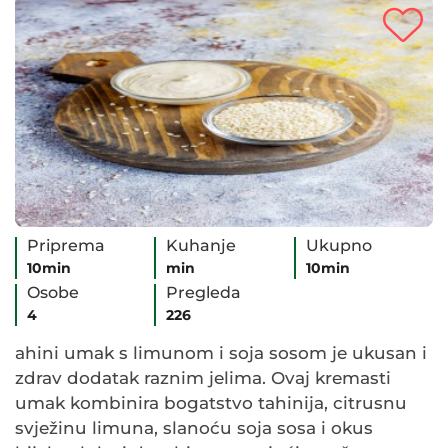
Priprema
Kuhanje
Ukupno
10min
min
10min
Osobe
Pregleda
4
226
ahini umak s limunom i soja sosom je ukusan i
zdrav dodatak raznim jelima. Ovaj kremasti
umak kombinira bogatstvo tahinija, citrusnu
svježinu limuna, slanoću soja sosa i okus