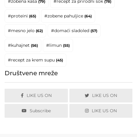
#zobena kaša
#recept za prirodni sok
(79)
(78)
#proteini
#zobene pahuljice
(65)
(64)
#mesno jelo
#domaći sladoled
(62)
(57)
#kuhajnet
#limun
(56)
(55)
#recept za krem supu
(45)
Društvene mreže
LIKE US ON
LIKE US ON
Subscribe
LIKE US ON