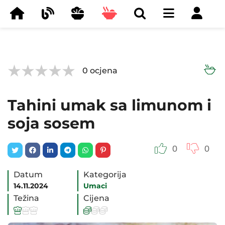



0
ocjena
Tahini umak sa limunom i
soja sosem
0
0
Datum
Kategorija
14.11.2024
Umaci
Težina
Cijena





