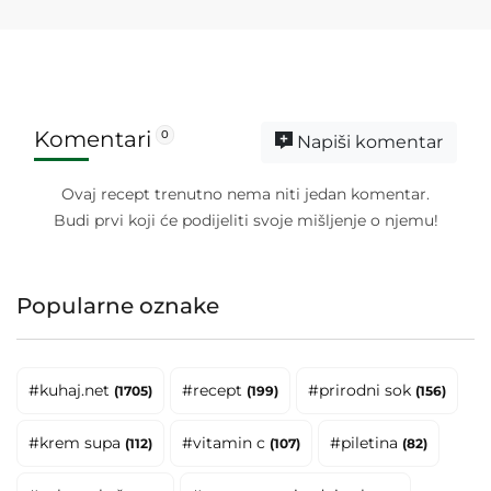
Komentari
0
Napiši komentar
Ovaj recept trenutno nema niti jedan komentar.
Budi prvi koji će podijeliti svoje mišljenje o njemu!
Popularne oznake
#kuhaj.net
#recept
#prirodni sok
(1705)
(199)
(156)
#krem supa
#vitamin c
#piletina
(112)
(107)
(82)