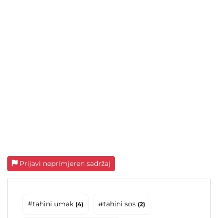
Prijavi neprimjeren sadržaj
#tahini umak
#tahini sos
(4)
(2)