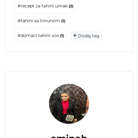
#recept za tahini umak
(2)
#tahini sa limunom
(1)
#domaći tahini sos
Dodaj tag
(1)