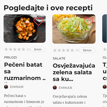
Pogledajte i ove recepti






(0)
5min



(0)
10min
PRILOZI
GL
SALATE
Pečeni batat
T
Osvježavajuća
sa
u
zelena salata
ruzmarinom i
c
sa ku...
limu...
EMINAB
EMINAB
Pečeni batat s
Tj
Osvježavajuća zelena
ruzmarinom i limunom je
cr
salata s kukuruzom i