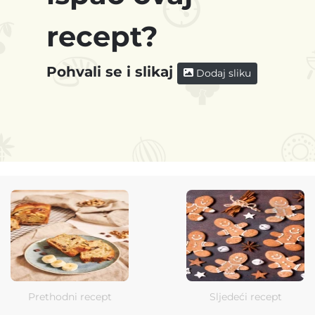
recept?
Pohvali se i slikaj
Dodaj sliku
Prethodni recept
Sljedeći recept