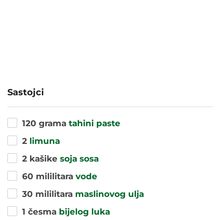
Sastojci
120 grama
tahini paste
2
limuna
2 kašike
soja sosa
60 mililitara
vode
30 mililitara
maslinovog ulja
1 česma
bijelog luka