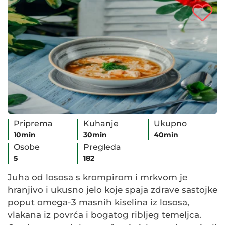
Priprema
Kuhanje
Ukupno
10min
30min
40min
Osobe
Pregleda
5
182
Juha od lososa s krompirom i mrkvom je
hranjivo i ukusno jelo koje spaja zdrave sastojke
poput omega-3 masnih kiselina iz lososa,
vlakana iz povrća i bogatog ribljeg temeljca.