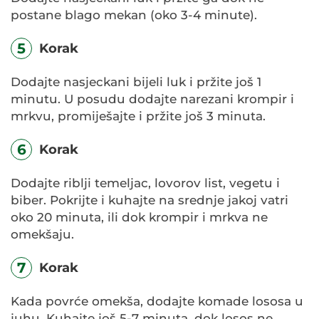
postane blago mekan (oko 3-4 minute).
5
Korak
Dodajte nasjeckani bijeli luk i pržite još 1
minutu. U posudu dodajte narezani krompir i
mrkvu, promiješajte i pržite još 3 minuta.
6
Korak
Dodajte riblji temeljac, lovorov list, vegetu i
biber. Pokrijte i kuhajte na srednje jakoj vatri
oko 20 minuta, ili dok krompir i mrkva ne
omekšaju.
7
Korak
Kada povrće omekša, dodajte komade lososa u
juhu. Kuhajte još 5-7 minuta, dok losos ne