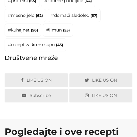
#proteini
#zobene pahuljice
(65)
(64)
#mesno jelo
#domaći sladoled
(62)
(57)
#kuhajnet
#limun
(56)
(55)
#recept za krem supu
(45)
Društvene mreže
LIKE US ON
LIKE US ON
Subscribe
LIKE US ON
Pogledajte i ove recepti