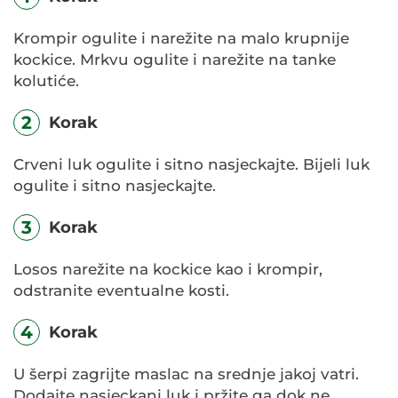
Krompir ogulite i narežite na malo krupnije
kockice. Mrkvu ogulite i narežite na tanke
kolutiće.
2
Korak
Crveni luk ogulite i sitno nasjeckajte. Bijeli luk
ogulite i sitno nasjeckajte.
3
Korak
Losos narežite na kockice kao i krompir,
odstranite eventualne kosti.
4
Korak
U šerpi zagrijte maslac na srednje jakoj vatri.
Dodajte nasjeckani luk i pržite ga dok ne