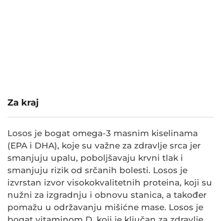
Za kraj
Losos je bogat omega-3 masnim kiselinama
(EPA i DHA), koje su važne za zdravlje srca jer
smanjuju upalu, poboljšavaju krvni tlak i
smanjuju rizik od srčanih bolesti. Losos je
izvrstan izvor visokokvalitetnih proteina, koji su
nužni za izgradnju i obnovu stanica, a također
pomažu u održavanju mišićne mase. Losos je
bogat vitaminom D, koji je ključan za zdravlje