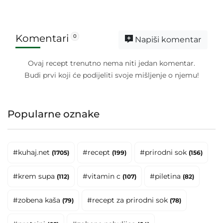
Komentari
0
Napiši komentar
Ovaj recept trenutno nema niti jedan komentar.
Budi prvi koji će podijeliti svoje mišljenje o njemu!
Popularne oznake
#kuhaj.net
#recept
#prirodni sok
(1705)
(199)
(156)
#krem supa
#vitamin c
#piletina
(112)
(107)
(82)
#zobena kaša
#recept za prirodni sok
(79)
(78)