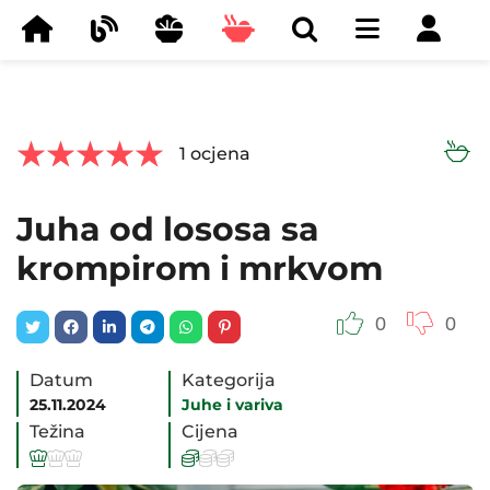



1
ocjena
Juha od lososa sa
krompirom i mrkvom
0
0
Datum
Kategorija
25.11.2024
Juhe i variva
Težina
Cijena





