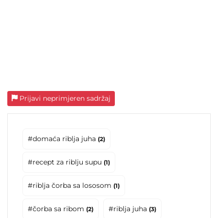
Prijavi neprimjeren sadržaj
#domaća riblja juha
(2)
#recept za riblju supu
(1)
#riblja čorba sa lososom
(1)
#čorba sa ribom
#riblja juha
(2)
(3)