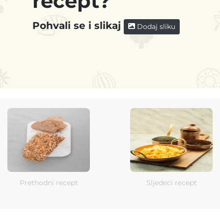
recept?
Pohvali se i slikaj
Dodaj sliku
Prethodni recept
Sljedeći recept