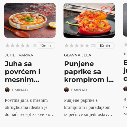






(0)
(0)
10min
10min
J
JUHE I VARIVA
GLAVNA JELA
Juha sa
Punjene
povrćem i
paprike sa
c
mesnim
krompirom i
okruglic...
pa...
EMINAB
EMINAB
B
Povrtna juha s mesnim
Punjene paprike s
cv
okruglicama idealan je
krompirom i paradajzom
za
domaći recept za sve koji
iz pećnice su jednostavno,
zd
traž...
zdravo...