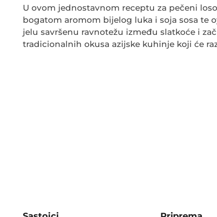
U ovom jednostavnom receptu za pečeni losos n
bogatom aromom bijelog luka i soja sosa te o
jelu savršenu ravnotežu između slatkoće i zač
tradicionalnih okusa azijske kuhinje koji će ra
Sastojci
Priprema