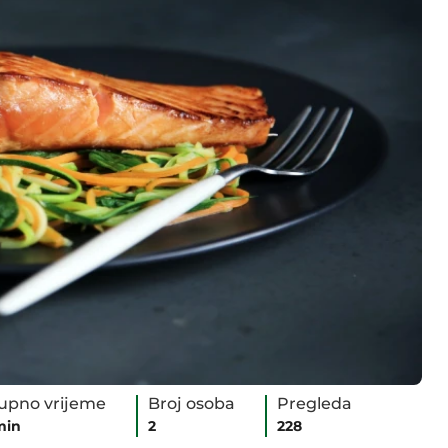
upno vrijeme
Broj osoba
Pregleda
min
2
228