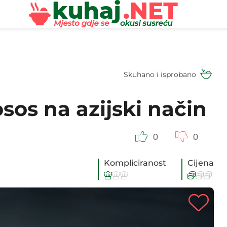
Skuhano i isprobano
sos na azijski način
0
0
Kompliciranost
Cijena





