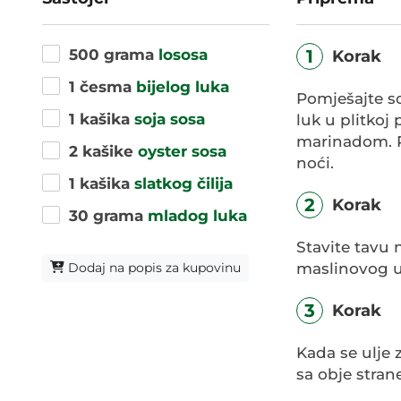
500 grama
lososa
1
Korak
1 česma
bijelog luka
Pomješajte soj
1 kašika
soja sosa
luk u plitkoj
marinadom. Po
2 kašike
oyster sosa
noći.
1 kašika
slatkog čilija
2
Korak
30 grama
mladog luka
Stavite tavu 
Dodaj na popis za kupovinu
maslinovog u
3
Korak
Kada se ulje 
sa obje stran