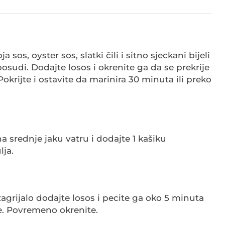
a sos, oyster sos, slatki čili i sitno sjeckani bijeli
 posudi. Dodajte losos i okrenite ga da se prekrije
krijte i ostavite da marinira 30 minuta ili preko
na srednje jaku vatru i dodajte 1 kašiku
lja.
zagrijalo dodajte losos i pecite ga oko 5 minuta
e. Povremeno okrenite.