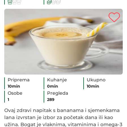






Priprema
Kuhanje
Ukupno
10min
0min
10min
Osobe
Pregleda
1
289
Ovaj zdravi napitak s bananama i sjemenkama
lana izvrstan je izbor za početak dana ili kao
užina. Bogat je vlaknima, vitaminima i omega-3