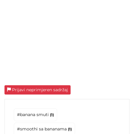
Prijavi neprimjeren sadržaj
#banana smuti
(1)
#smoothi sa bananama
(1)