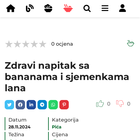



0
ocjena
Zdravi napitak sa
bananama i sjemenkama
lana
0
0
Datum
Kategorija
28.11.2024
Pića
Težina
Cijena