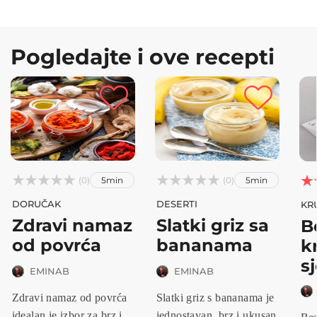
Pogledajte i ove recepti






(0)
(0)



5min
5min
DORUČAK
DESERTI
KRU
Zdravi namaz
Slatki griz sa
B
od povrća
bananama
k
s
EMINAB
EMINAB
Zdravi namaz od povrća
Slatki griz s bananama je
idealan je izbor za brz i
jednostavan, brz i ukusan