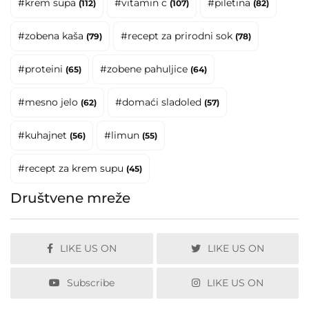
#krem supa
#vitamin c
#piletina
(112)
(107)
(82)
#zobena kaša
#recept za prirodni sok
(79)
(78)
#proteini
#zobene pahuljice
(65)
(64)
#mesno jelo
#domaći sladoled
(62)
(57)
#kuhajnet
#limun
(56)
(55)
#recept za krem supu
(45)
Društvene mreže
LIKE US ON
LIKE US ON
Subscribe
LIKE US ON