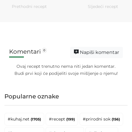
Prethodni recept
Sljedeći recept
Komentari
0
Napiši komentar
Ovaj recept trenutno nema niti jedan komentar.
Budi prvi koji će podijeliti svoje mišljenje o njemu!
Popularne oznake
#kuhaj.net
#recept
#prirodni sok
(1705)
(199)
(156)