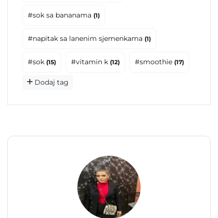
#sok sa bananama
(1)
#napitak sa lanenim sjemenkama
(1)
#sok
#vitamin k
#smoothie
(15)
(12)
(17)
Dodaj tag