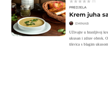



(0)
PREDJELA
Krem juha sa
EMINAB
Uživajte u hranljivoj krem juhi od tikvica i karfiola - idealnom izboru za sve koji traže
ukusan i zdrav obrok. O
tikvica s blagim ukusom 
nepca. Priprema je jedno
osvojiti svojom jedins