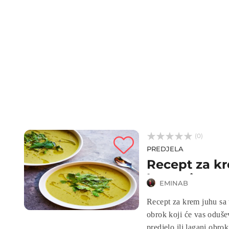



(0)
PREDJELA
Recept za kr
krompirom
EMINAB
Recept za krem juhu sa 
obrok koji će vas oduš
predjelo ili lagani obro