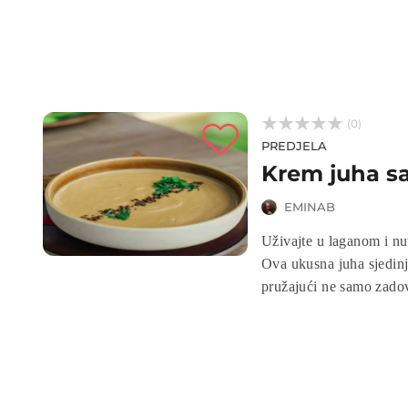



(0)
PREDJELA
Krem juha sa
EMINAB
Uživajte u laganom i nu
Ova ukusna juha sjedin
pružajući ne samo zadov
blagim patlidžanima, ova
jednostavan obrok. Prip
juha donosi.