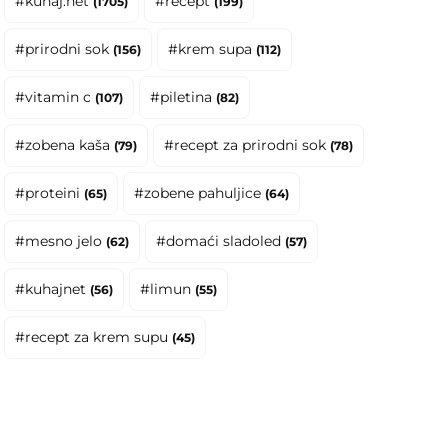
#kuhaj.net
#recept
(1705)
(199)
#prirodni sok
#krem supa
(156)
(112)
#vitamin c
#piletina
(107)
(82)
#zobena kaša
#recept za prirodni sok
(79)
(78)
#proteini
#zobene pahuljice
(65)
(64)
#mesno jelo
#domaći sladoled
(62)
(57)
#kuhajnet
#limun
(56)
(55)
#recept za krem supu
(45)