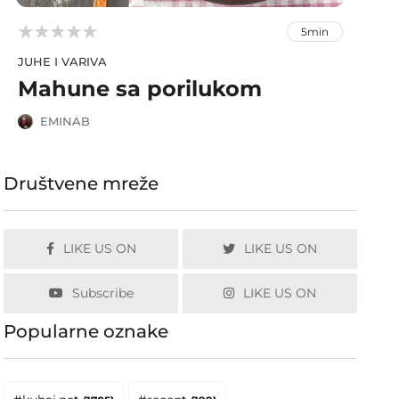



5min
JUHE I VARIVA
Mahune sa porilukom
EMINAB
Društvene mreže
LIKE US ON
LIKE US ON
Subscribe
LIKE US ON
Popularne oznake