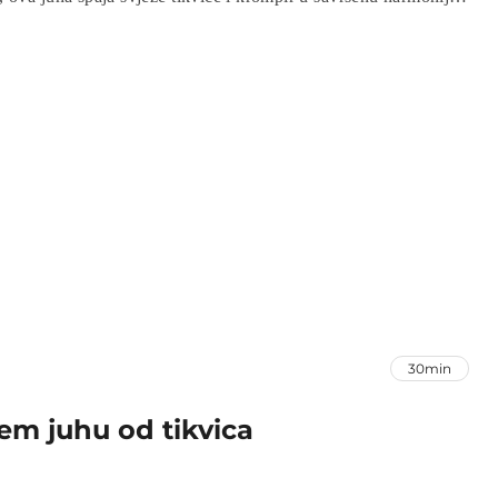
i recept i priuštite si osvježavajuću juhu koja će vas ugrijati i
30min
em juhu od tikvica