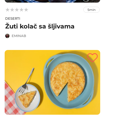



5min
DESERTI
Žuti kolač sa šljivama
EMINAB