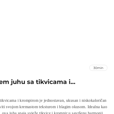
30min
em juhu sa tikvicama i
tikvicama i krompirom je jednostavan, ukusan i niskokaloričan
eviti svojom kremastom teksturom i blagim okusom. Idealna kao
k, ova juha spaja svježe tikvice i krompir u savršenu harmoniju