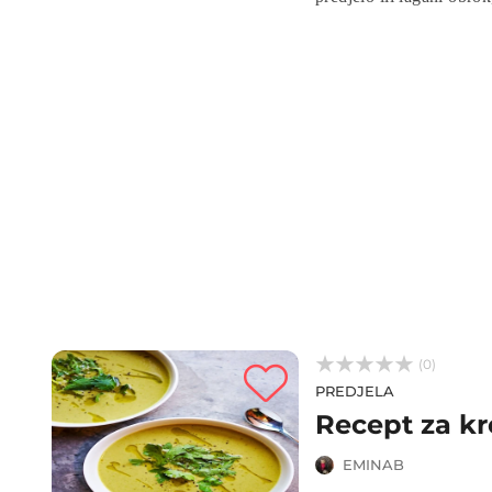
okusa. Slijedite ovaj brz
zadovoljiti.



(0)
PREDJELA
Recept za kr
EMINAB