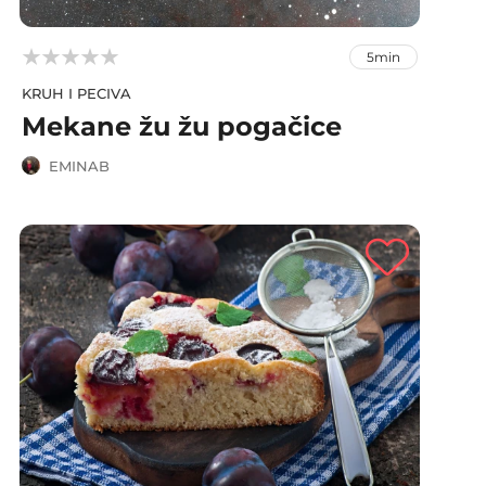



5min
KRUH I PECIVA
Mekane žu žu pogačice
EMINAB