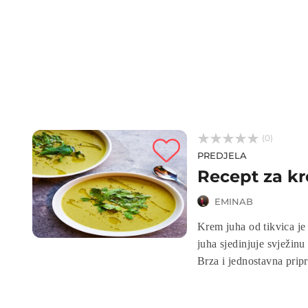



(0)
PREDJELA
Recept za kr
EMINAB
Krem juha od tikvica je osv
juha sjedinjuje svježinu
Brza i jednostavna prip
ukusan način da uključe