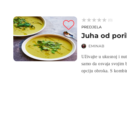



(0)
PREDJELA
Juha od poril
EMINAB
Uživajte u ukusnoj i nut
samo da osvaja svojim 
opciju obroka. S kombin
poput vitamina C, A i K,
bogata antioksidansima,
opće dobrostanje. Isprob