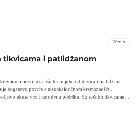
30min
 tikvicama i patlidžanom
tritivnom obroku uz našu krem juhu od tikvica i patlidžana.
juje bogatstvo povrća s niskokaloričnom kremoznošću,
oljstvo ukusa već i nutritivnu podršku. Sa sočnim tikvicama i
 juha je idealan izbor za sve koji traže ukusan, zdrav i
remite se da se razmazite bogatim ukusima i koristima koje ova