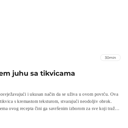
30min
em juhu sa tikvicama
ježavajući i ukusan način da se uživa u ovom povrću. Ova
 tikvica s kremastom teksturom, stvarajući neodoljiv obrok.
rema ovog recepta čini ga savršenim izborom za sve koji traže
 više povrća u svoju prehranu.