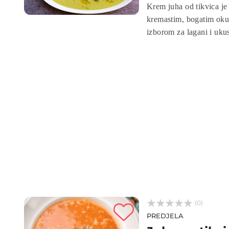
Krem juha od tikvica je 
kremastim, bogatim oku
izborom za lagani i ukus
okusima ljeta na tanjuru



(0)
PREDJELA