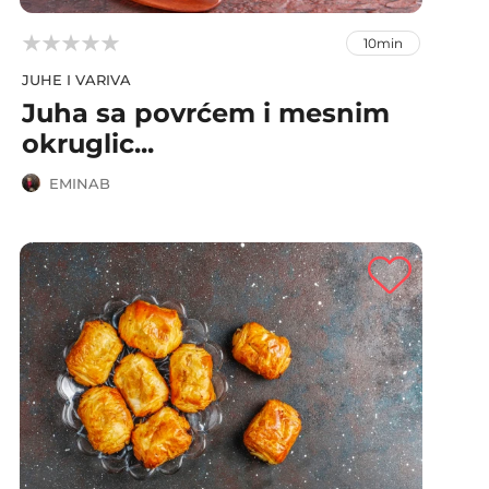



10min
JUHE I VARIVA
Juha sa povrćem i mesnim
okruglic...
EMINAB