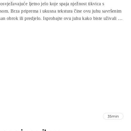
osvježavajuće ljetno jelo koje spaja nježnost tikvica s
som. Brza priprema i ukusna tekstura čine ovu juhu savršenim
an obrok ili predjelo. Isprobajte ovu juhu kako biste uživali u
.
35min