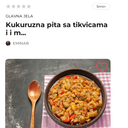



5min
GLAVNA JELA
Kukuruzna pita sa tikvicama
i i m...
EMINAB