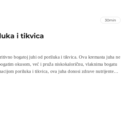
30min
uka i tikvica
ritivno bogatoj juhi od poriluka i tikvica. Ova kremasta juha ne
bogatim okusom, već i pruža niskokaloričnu, vlaknima bogatu
acijom poriluka i tikvica, ova juha donosi zdrave nutrijente
 folne kiseline te kalija. Brza, jednostavna za pripremu i
 ova juha će zadovoljiti vaše okusne pupoljke dok potiče vaše
ajte je danas i razveselite svoje nepce uz dobar obrok.