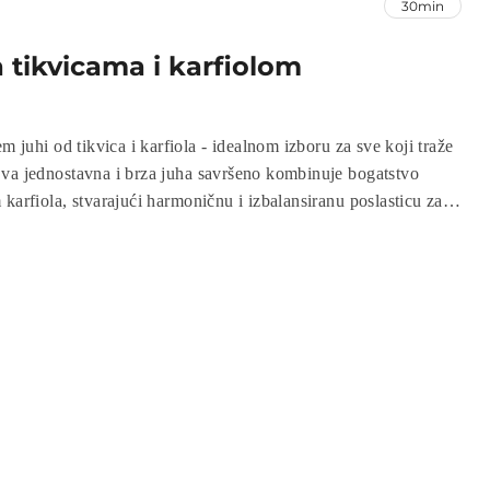
30min
 tikvicama i karfiolom
va jednostavna i brza juha savršeno kombinuje bogatstvo
karfiola, stvarajući harmoničnu i izbalansiranu poslasticu za
stavna, a rezultat je kremasta juha koja će vas zagrijati i
tvenom kombinacijom aroma.