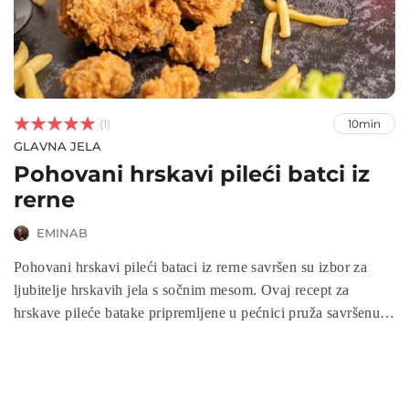



(1)
10min
GLAVNA JELA
Pohovani hrskavi pileći batci iz
rerne
EMINAB
Pohovani hrskavi pileći bataci iz rerne savršen su izbor za
ljubitelje hrskavih jela s sočnim mesom. Ovaj recept za
hrskave pileće batake pripremljene u pećnici pruža savršenu
kombinaciju hrskave korice i sočnog mesa. Bez potrebe za
prženjem, bataci iz rerne ostaju puni okusa, a njihova
priprema je jednostavna i brza. Ako ste u potrazi za zdravijim,
ali jednako ukusnim obrokom, pohovani hrskavi pileći bataci