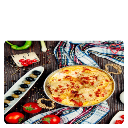
iz rerne bit će idealan izbor za vašu obitelj ili posebnu priliku.