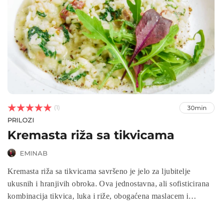



(1)
30min
PRILOZI
Kremasta riža sa tikvicama
EMINAB
Kremasta riža sa tikvicama savršeno je jelo za ljubitelje
ukusnih i hranjivih obroka. Ova jednostavna, ali sofisticirana
kombinacija tikvica, luka i riže, obogaćena maslacem i
vrhnjem, pruža bogatstvo okusa i kremastu teksturu koja će
zadovoljiti svakog gurmana. Idealna je za lagane ljetne večere