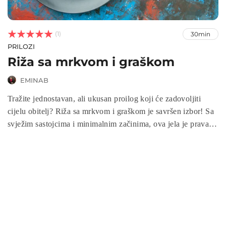



(1)
30min
PRILOZI
Riža sa mrkvom i graškom
EMINAB
Tražite jednostavan, ali ukusan proilog koji će zadovoljiti
cijelu obitelj? Riža sa mrkvom i graškom je savršen izbor! Sa
svježim sastojcima i minimalnim začinima, ova jela je prava
gozba za nepca, a njena priprema jednostavna je i prilagođena
i najzaposlenijim danima. Slijedite ovaj recept i uživajte u
zdravom, zadovoljavajućem obroku koji će vas osvojiti svojim
jednostavnim šarmom i punim okusom!