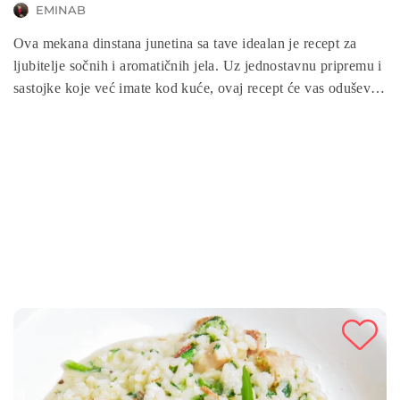
EMINAB
Ova mekana dinstana junetina sa tave idealan je recept za
ljubitelje sočnih i aromatičnih jela. Uz jednostavnu pripremu i
sastojke koje već imate kod kuće, ovaj recept će vas oduševiti
svojom jednostavnošću i fantastičnim rezultatom. Uživajte u
domaćem jelu koje će zadovoljiti vaše nepce!