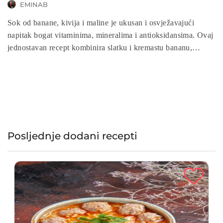
EMINAB
Sok od banane, kivija i maline je ukusan i osvježavajući
napitak bogat vitaminima, mineralima i antioksidansima. Ovaj
jednostavan recept kombinira slatku i kremastu bananu,
kiselkasti kivi i slatke maline, pružajući savršenu ravnotežu
okusa. Ovaj sok je lako pripremiti, a njegovi sastojci su
prirodni i zdravi, čineći ga idealnim izborom za osvježenje
tijekom toplih ljetnih dana ili kao zdrava opcija za doručak ili
međuobrok.
Posljednje dodani recepti