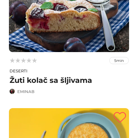



5min
DESERTI
Žuti kolač sa šljivama
EMINAB