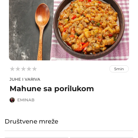



5min
JUHE I VARIVA
Mahune sa porilukom
EMINAB
Društvene mreže