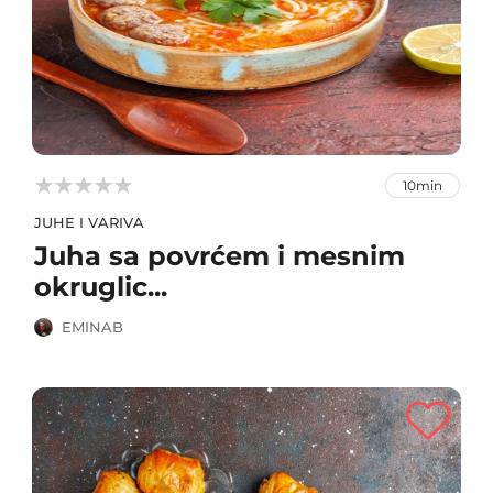



10min
JUHE I VARIVA
Juha sa povrćem i mesnim
okruglic...
EMINAB