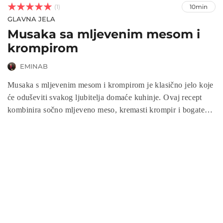



(1)
10min
GLAVNA JELA
Musaka sa mljevenim mesom i
krompirom
EMINAB
Musaka s mljevenim mesom i krompirom je klasično jelo koje
će oduševiti svakog ljubitelja domaće kuhinje. Ovaj recept
kombinira sočno mljeveno meso, kremasti krompir i bogate
začine, stvarajući savršen obrok za obitelj i prijatelje. Musaka
s mljevenim mesom i krompirom idealna je za sve prilike,
jednostavna je za pripremu i pruža pun okus koji će
zadovoljiti sve generacije. Pripremite ovu ukusnu musaku i
uživajte u obroku koje nikad ne izlazi iz mode!