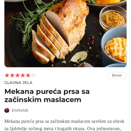



(1)
15min
GLAVNA JELA
Mekana pureća prsa sa
začinskim maslacem
EMINAB
Mekana pureća prsa sa začinskim maslacem savršen su obrok
za ljubitelje sočnog mesa i bogatih okusa. Ova jednostavan,