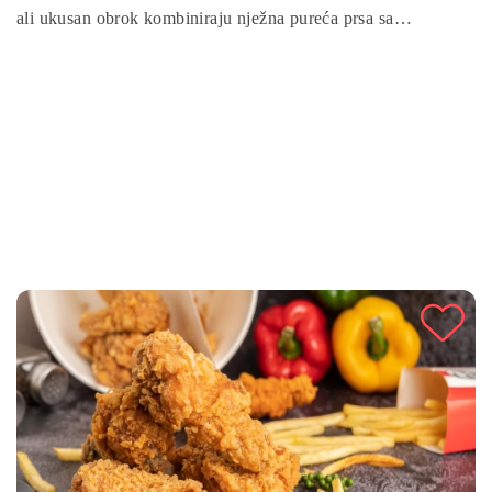
ali ukusan obrok kombiniraju nježna pureća prsa sa
aromatičnim začinskim maslacem koji podiže okus mesa na
novi nivo. Uživat ćete u sočnom purećem mesu obogaćenom
začinima poput ruzmarina, timijana i bijelog luka. Idealna za
brzi ručak ili večeru, mekana pureća prsa sa začinskim
maslacem pružaju savršen spoj zdravlja i okusa.