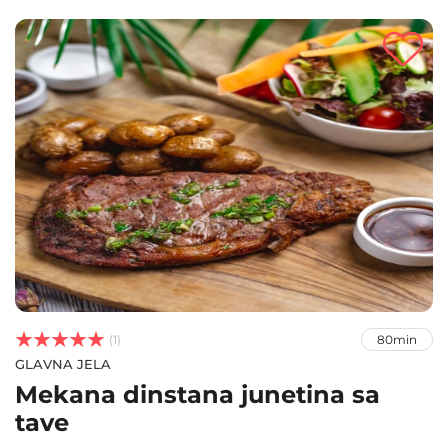



(1)
80min
GLAVNA JELA
Mekana dinstana junetina sa
tave