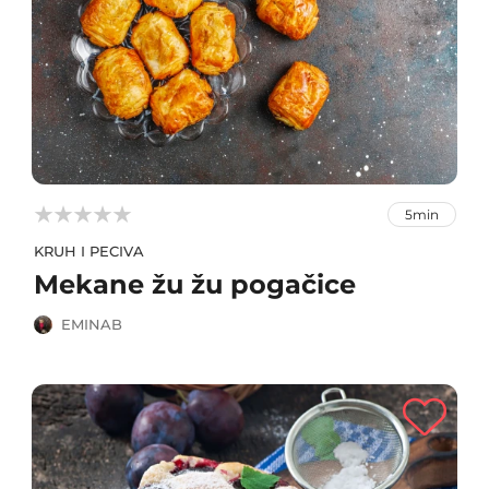



5min
KRUH I PECIVA
Mekane žu žu pogačice
EMINAB