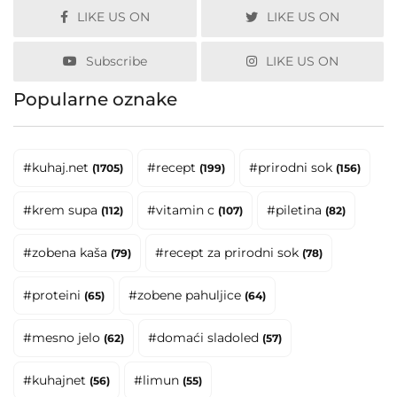
LIKE US ON
LIKE US ON
Subscribe
LIKE US ON
Popularne oznake
#kuhaj.net
#recept
#prirodni sok
(1705)
(199)
(156)
#krem supa
#vitamin c
#piletina
(112)
(107)
(82)
#zobena kaša
#recept za prirodni sok
(79)
(78)
#proteini
#zobene pahuljice
(65)
(64)
#mesno jelo
#domaći sladoled
(62)
(57)
#kuhajnet
#limun
(56)
(55)