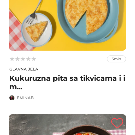



5min
GLAVNA JELA
Kukuruzna pita sa tikvicama i i
m...
EMINAB