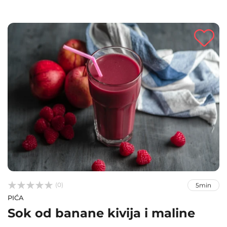



(0)
5min
PIĆA
Sok od banane kivija i maline