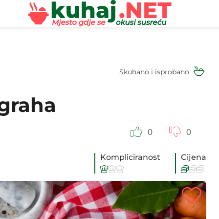
Skuhano i isprobano
 graha
0
0
Kompliciranost
Cijena





