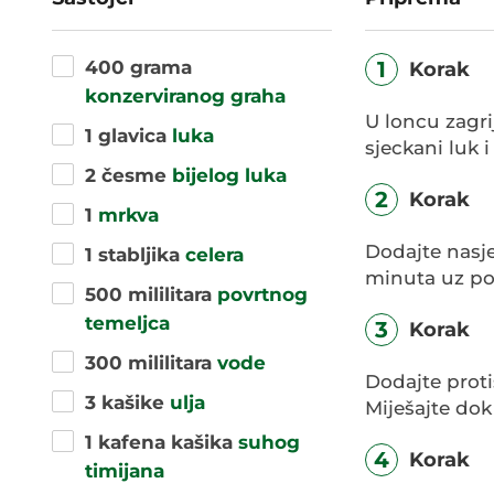
400 grama
1
Korak
konzerviranog graha
U loncu zagri
1 glavica
luka
sjeckani luk 
2 česme
bijelog luka
2
Korak
1
mrkva
Dodajte nasje
1 stabljika
celera
minuta uz po
500 mililitara
povrtnog
temeljca
3
Korak
300 mililitara
vode
Dodajte proti
3 kašike
ulja
Miješajte dok
1 kafena kašika
suhog
4
Korak
timijana