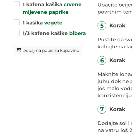
1 kafena kašika
crvene
Ubacite ocije
povrtnim tem
mljevene paprike
1 kašika
vegete
5
Korak
1/3 kafene kašike
bibera
Pustite da sv
kuhajte na l
Dodaj na popis za kupovinu
6
Korak
Maknite lona
juhu dok ne 
još malo vode
konzistenciju
7
Korak
Dodajte sol i
na vatru još 