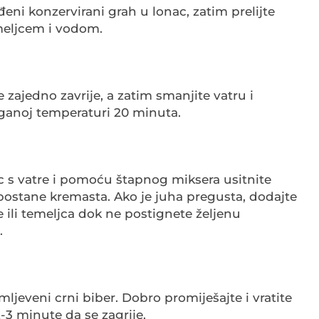
đeni konzervirani grah u lonac, zatim prelijte
eljcem i vodom.
e zajedno zavrije, a zatim smanjite vatru i
aganoj temperaturi 20 minuta.
c s vatre i pomoću štapnog miksera usitnite
postane kremasta. Ako je juha pregusta, dodajte
 ili temeljca dok ne postignete željenu
.
 mljeveni crni biber. Dobro promiješajte i vratite
2-3 minute da se zagrije.