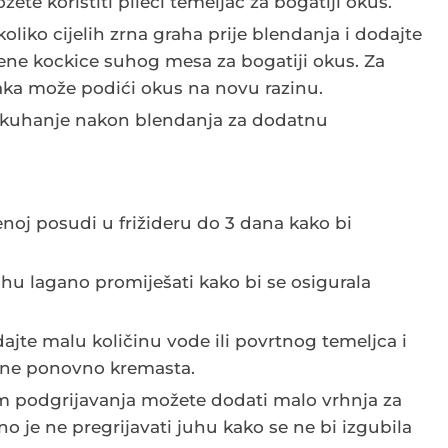
te koristiti pileći temeljac za bogatiji okus.
liko cijelih zrna graha prije blendanja i dodajte
ene kockice suhog mesa za bogatiji okus. Za
maka može podići okus na novu razinu.
 kuhanje nakon blendanja za dodatnu
noj posudi u frižideru do 3 dana kako bi
uhu lagano promiješati kako bi se osigurala
ajte malu količinu vode ili povrtnog temeljca i
tane ponovno kremasta.
om podgrijavanja možete dodati malo vrhnja za
žno je ne pregrijavati juhu kako se ne bi izgubila