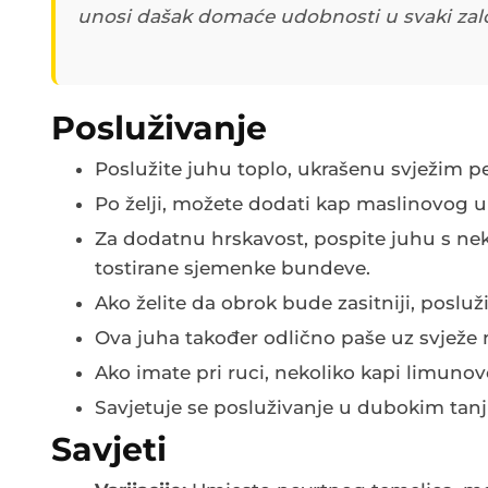
unosi dašak domaće udobnosti u svaki zal
Posluživanje
Poslužite juhu toplo, ukrašenu svježim p
Po želji, možete dodati kap maslinovog ul
Za dodatnu hrskavost, pospite juhu s nek
tostirane sjemenke bundeve.
Ako želite da obrok bude zasitniji, posluž
Ova juha također odlično paše uz svježe 
Ako imate pri ruci, nekoliko kapi limuno
Savjetuje se posluživanje u dubokim tanj
Savjeti