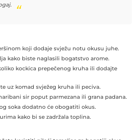
ogaj.
eršinom koji dodaje svježu notu okusu juhe.
ja kako biste naglasili bogatstvo arome.
oliko kockica prepečenog kruha ili dodajte
ite uz komad svježeg kruha ili peciva.
naribani sir poput parmezana ili grana padana.
vog soka dodatno će obogatiti okus.
urima kako bi se zadržala toplina.