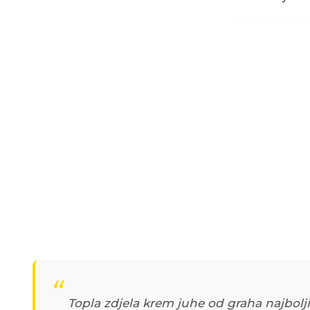
Topla zdjela krem juhe od graha najbolji 