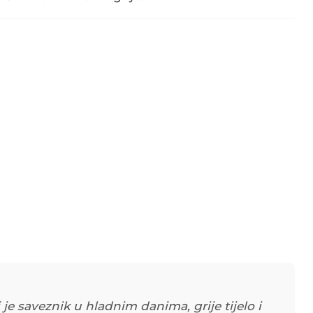
je saveznik u hladnim danima, grije tijelo i