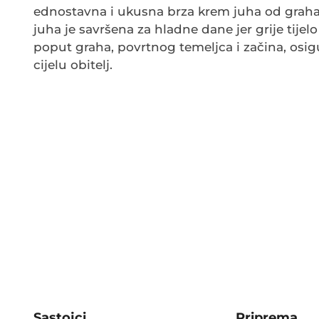
ednostavna i ukusna brza krem juha od graha
juha je savršena za hladne dane jer grije tijel
poput graha, povrtnog temeljca i začina, osigu
cijelu obitelj.
Sastojci
Priprema