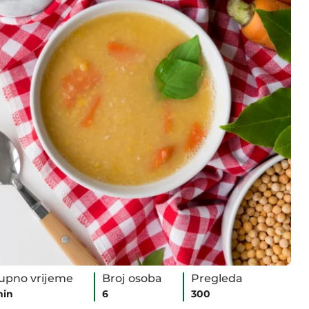
upno vrijeme
Broj osoba
Pregleda
min
6
300