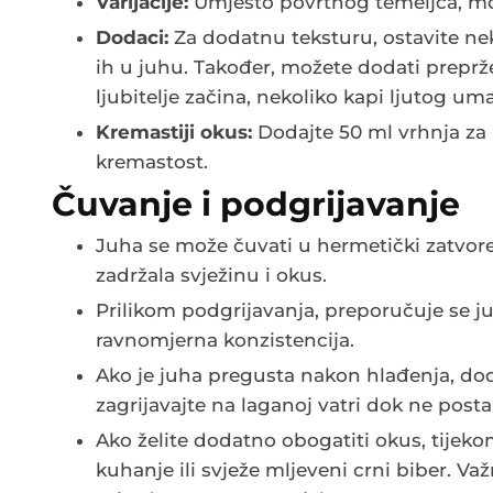
Varijacije:
Umjesto povrtnog temeljca, može
Dodaci:
Za dodatnu teksturu, ostavite neko
ih u juhu. Također, možete dodati preprž
ljubitelje začina, nekoliko kapi ljutog u
Kremastiji okus:
Dodajte 50 ml vrhnja za
kremastost.
Čuvanje i podgrijavanje
Juha se može čuvati u hermetički zatvore
zadržala svježinu i okus.
Prilikom podgrijavanja, preporučuje se j
ravnomjerna konzistencija.
Ako je juha pregusta nakon hlađenja, dod
zagrijavajte na laganoj vatri dok ne pos
Ako želite dodatno obogatiti okus, tijek
kuhanje ili svježe mljeveni crni biber. Va