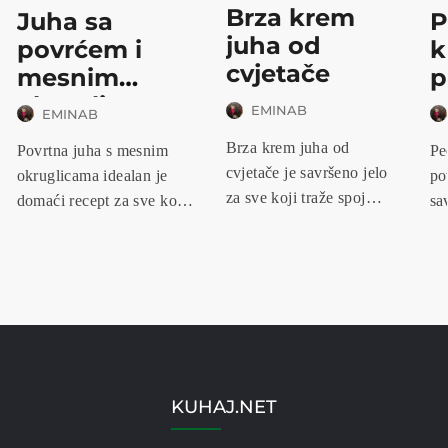
Brza krem
Juha sa
P
juha od
povrćem i
k
cvjetače
mesnim
p
okruglic...
EMINAB
EMINAB
Brza krem juha od
Povrtna juha s mesnim
Pe
cvjetače je savršeno jelo
okruglicama idealan je
po
za sve koji traže spoj
domaći recept za sve koji
sa
zdravlja...
traž...
i m
KUHAJ.NET