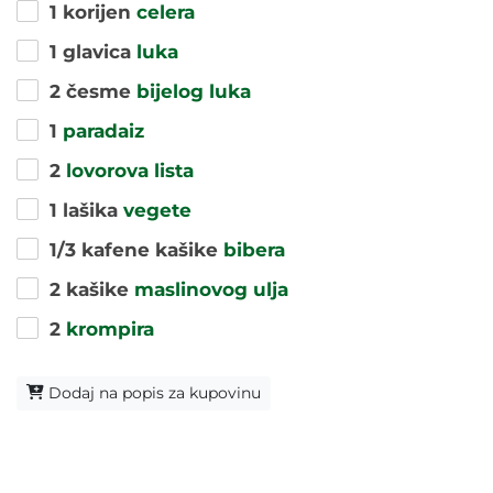
1 korijen
celera
1 glavica
luka
2 česme
bijelog luka
1
paradaiz
2
lovorova lista
1 lašika
vegete
1/3 kafene kašike
bibera
2 kašike
maslinovog ulja
2
krompira
Dodaj na popis za kupovinu