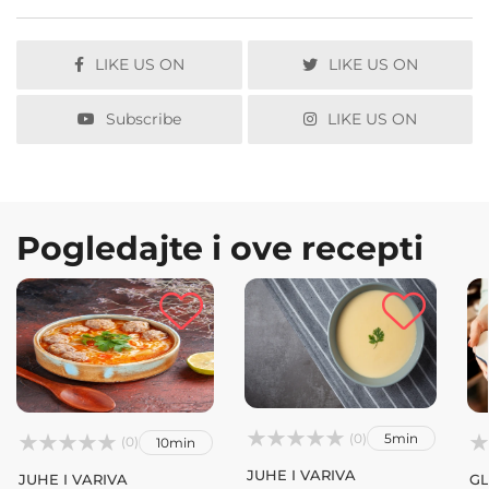
LIKE US ON
LIKE US ON
Subscribe
LIKE US ON
Pogledajte i ove recepti



(0)
5min






(0)
10min
JUHE I VARIVA
JUHE I VARIVA
GL