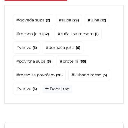
#goveđa supa
#supa
#juha
(2)
(29)
(12)
#mesno jelo
#ručak sa mesom
(62)
(1)
#varivo
#domaća juha
(3)
(6)
#povrtna supa
#proteini
(3)
(65)
#meso sa povrćem
#kuhano meso
(20)
(5)
#varivo
Dodaj tag
(3)