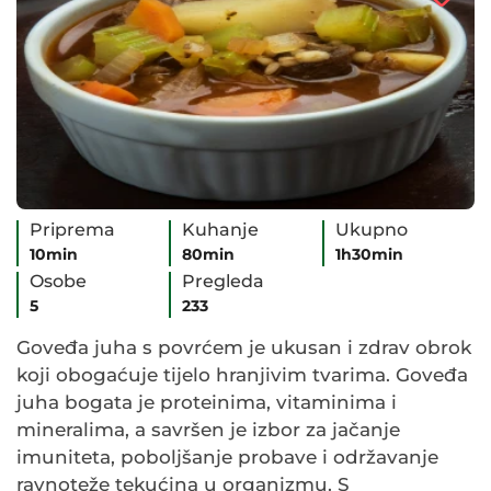
Priprema
Kuhanje
Ukupno
10min
80min
1h30min
Osobe
Pregleda
5
233
Goveđa juha s povrćem je ukusan i zdrav obrok
koji obogaćuje tijelo hranjivim tvarima. Goveđa
juha bogata je proteinima, vitaminima i
mineralima, a savršen je izbor za jačanje
imuniteta, poboljšanje probave i održavanje
ravnoteže tekućina u organizmu. S