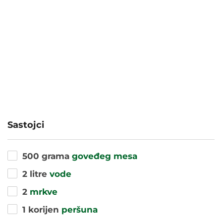
Sastojci
500 grama
goveđeg mesa
2 litre
vode
2
mrkve
1 korijen
peršuna