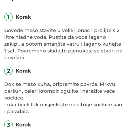
1
Korak
Goveđe meso stavite u veliki lonac i prelijte s 2
litre hladne vode. Pustite da voda lagano
zakipi, a potom smanjite vatru i lagano kuhajte
1 sat. Povremeno skidajte pjenukoja se stvori na
površini.
2
Korak
Dok se meso kuha, pripremite povrće. Mrkvu,
peršun, celeri krompir ogulite i narežite veće
kockice.
Luk i bijeli luk nasjeckajte na sitnije kockice kao
i paradaiz.
3
Korak