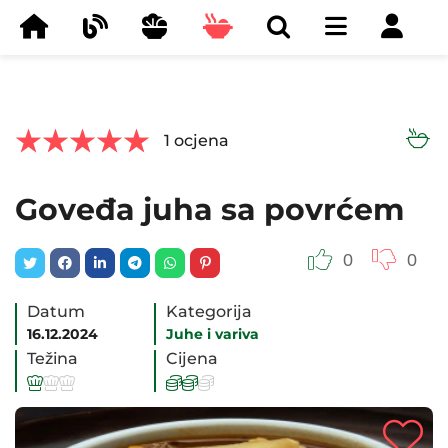



1
ocjena
Goveđa juha sa povrćem
0
0
Datum
Kategorija
16.12.2024
Juhe i variva
Težina
Cijena





