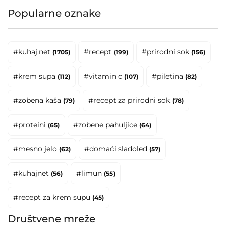
Popularne oznake
#kuhaj.net
#recept
#prirodni sok
(1705)
(199)
(156)
#krem supa
#vitamin c
#piletina
(112)
(107)
(82)
#zobena kaša
#recept za prirodni sok
(79)
(78)
#proteini
#zobene pahuljice
(65)
(64)
#mesno jelo
#domaći sladoled
(62)
(57)
#kuhajnet
#limun
(56)
(55)
#recept za krem supu
(45)
Društvene mreže