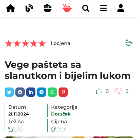



1
ocjena
Vege pašteta sa
slanutkom i bijelim lukom
0
0
Datum
Kategorija
21.11.2024
Doručak
Težina
Cijena





