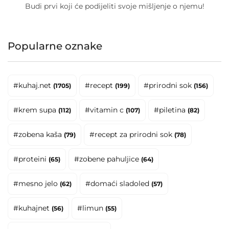
Budi prvi koji će podijeliti svoje mišljenje o njemu!
Popularne oznake
#kuhaj.net
#recept
#prirodni sok
(1705)
(199)
(156)
#krem supa
#vitamin c
#piletina
(112)
(107)
(82)
#zobena kaša
#recept za prirodni sok
(79)
(78)
#proteini
#zobene pahuljice
(65)
(64)
#mesno jelo
#domaći sladoled
(62)
(57)
#kuhajnet
#limun
(56)
(55)