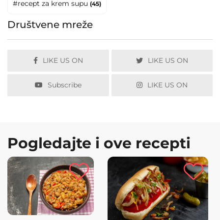
#recept za krem supu
(45)
Društvene mreže
LIKE US ON
LIKE US ON
Subscribe
LIKE US ON
Pogledajte i ove recepti