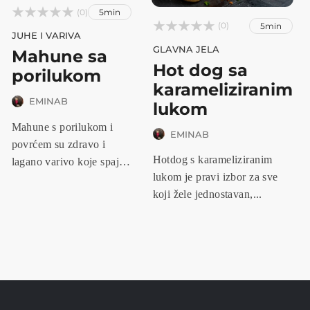



(0)
5min



(0)
5min
JUHE I VARIVA
GLAVNA JELA
Mahune sa
Hot dog sa
porilukom
karameliziranim
EMINAB
lukom
Mahune s porilukom i
EMINAB
povrćem su zdravo i
Hotdog s karameliziranim
lagano varivo koje spaja
lukom je pravi izbor za sve
nježan ok...
koji žele jednostavan,...