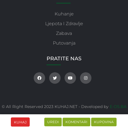
Kuhanje
Ljepota I Zdravlje
Zabava
Putovanja
PRATITE NAS
© All Right Reserved 2023 KUHAJ.NET - Developed by
E-OS.BA
UREDI
KOMENTARI
KUPOVINA
KUHAJ