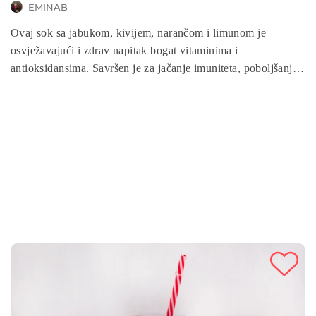
EMINAB
Ovaj sok sa jabukom, kivijem, narančom i limunom je
osvježavajući i zdrav napitak bogat vitaminima i
antioksidansima. Savršen je za jačanje imuniteta, poboljšanje
varenja i hidrataciju tijela. Brzo i lako pripremljen u blenderu,
ovaj sok je idealan za početak dana ili kao energetski napitak
u bilo kojem trenutku. Uživajte u prirodnim ukusima voća i
zdravim benefitima koje donosi ovaj ukusan sok!