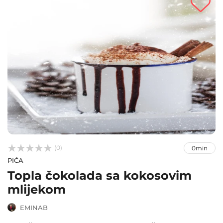



(0)
0min
PIĆA
Topla čokolada sa kokosovim
mlijekom
EMINAB