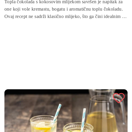
Topla čokolada s kokosovim mlijekom savršen je napitak za
one koji vole kremastu, bogatu i aromatičnu toplu čokoladu.
Ovaj recept ne sadrži klasično mlijeko, što ga čini idealnim za
vegane i one koji izbjegavaju laktozu. Spoj čokolade i kokosa
pruža nevjerojatan užitak, savršen za zimske večeri ili kao
slatka poslastica nakon napornog dana.