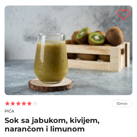



(1)
10min
PIĆA
Sok sa jabukom, kivijem,
narančom i limunom