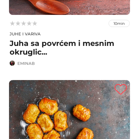



10min
JUHE I VARIVA
Juha sa povrćem i mesnim
okruglic...
EMINAB