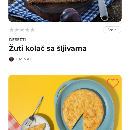



5min
DESERTI
Žuti kolač sa šljivama
EMINAB