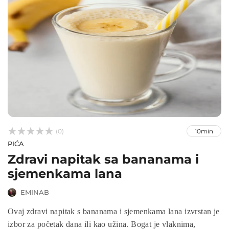



(0)
10min
PIĆA
Zdravi napitak sa bananama i
sjemenkama lana
EMINAB
Ovaj zdravi napitak s bananama i sjemenkama lana izvrstan je
izbor za početak dana ili kao užina. Bogat je vlaknima,