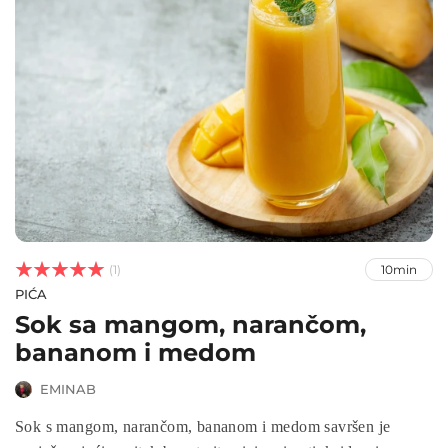



(1)
10min
PIĆA
Sok sa mangom, narančom,
bananom i medom
EMINAB
Sok s mangom, narančom, bananom i medom savršen je