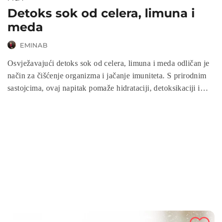
Detoks sok od celera, limuna i
meda
EMINAB
Osvježavajući detoks sok od celera, limuna i meda odličan je
način za čišćenje organizma i jačanje imuniteta. S prirodnim
sastojcima, ovaj napitak pomaže hidrataciji, detoksikaciji i
poboljšanju probave. Savršen je za početak dana ili kao
osvježavajuće piće u bilo kojem trenutku.