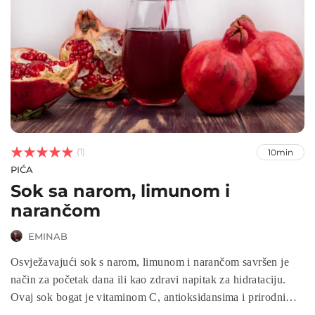



(1)
10min
PIĆA
Sok sa narom, limunom i
narančom
EMINAB
Osvježavajući sok s narom, limunom i narančom savršen je
način za početak dana ili kao zdravi napitak za hidrataciju.
Ovaj sok bogat je vitaminom C, antioksidansima i prirodnim
šećerima koji podržavaju imunitet, zdravlje srca i kože.