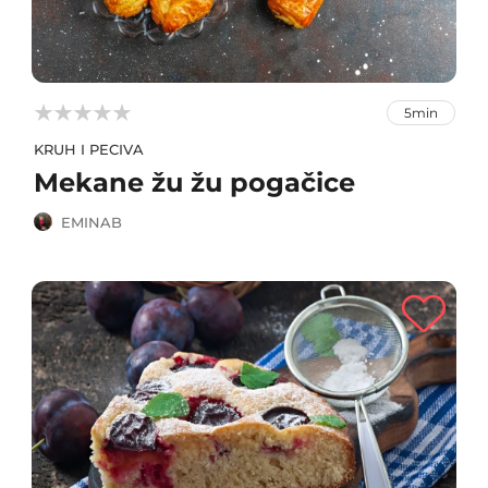



5min
KRUH I PECIVA
Mekane žu žu pogačice
EMINAB