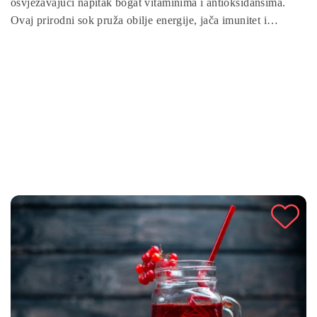
osvježavajući napitak bogat vitaminima i antioksidansima.
Ovaj prirodni sok pruža obilje energije, jača imunitet i
poboljšava probavu, zahvaljujući hranjivim tvarima iz svježeg
voća i meda. Jednostavan je za pripremu, a idealan za početak
dana ili kao zdravu užinu. Isprobajte ovaj ukusni sok za
zdravlje i hidrataciju!