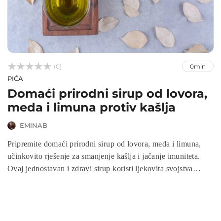



(0)
0min
PIĆA
Domaći prirodni sirup od lovora,
meda i limuna protiv kašlja
EMINAB
Pripremite domaći prirodni sirup od lovora, meda i limuna,
učinkovito rješenje za smanjenje kašlja i jačanje imuniteta.
Ovaj jednostavan i zdravi sirup koristi ljekovita svojstva
prirodnih sastojaka, pružajući olakšanje kod prehlade i
respiratornih tegoba.