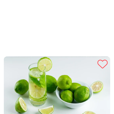
Jednostavan za pripremu, idealan je za sve koji žele uživati u
prirodnim i zdravim sastojcima. Pokušajte s ovim receptom za
prirodno osvježenje koje će vam dati energiju tijekom cijelog
dana!