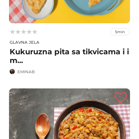



5min
GLAVNA JELA
Kukuruzna pita sa tikvicama i i
m...
EMINAB