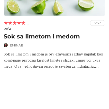



(1)
5min
PIĆA
Sok sa limetom i medom
EMINAB
Sok sa limetom i medom je osvježavajući i zdrav napitak koji
kombinuje prirodnu kiselost limete i sladak, umirujući ukus
meda. Ovaj jednostavan recept je savršen za hidrataciju,
jačanje imunog sistema i poboljšanje varenje. Brzo se
priprema, a idealan je za sve koji traže prirodne načine za
osvježenje i detoksikaciju. U samo nekoliko minuta, možete
uživati u ukusu bogatom vitaminom C i antioksidansima!