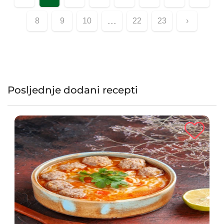
punom okusa!
...
8
9
10
22
23
›
Posljednje dodani recepti