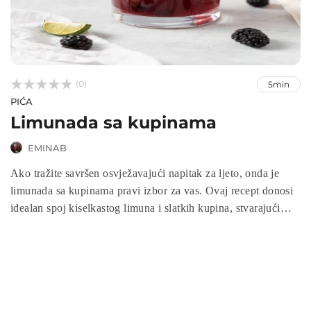



(0)
5min
PIĆA
Limunada sa kupinama
EMINAB
Ako tražite savršen osvježavajući napitak za ljeto, onda je
limunada sa kupinama pravi izbor za vas. Ovaj recept donosi
idealan spoj kiselkastog limuna i slatkih kupina, stvarajući
zdrav i ukusan napitak koji oduševljava i izgledom i okusom.
Priprema je brza i jednostavna, a rezultat je piće puno
vitamina, antioksidanata i prirodne energije. Bilo da ga
poslužite na porodičnom ručku, ljetnoj zabavi ili jednostavno
uživate sami, limunada sa kupinama unijet će svježinu i boju u