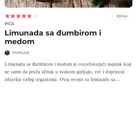



(1)
10min
PIĆA
Limunada sa đumbirom i
medom
EMINAB
Limunada sa đumbirom i medom je osvježavajući napitak koji
ne samo da pruža užitak u svakom gutljaju, već i doprinosi
zdravlju vašeg organizma. Ovaj recept za limunadu sa
đumbirom i medom kombinuje snažne antiinflamatorne
osobine đumbira, vitamin C iz limuna i prirodnu slast meda,
čineći ga savršenim za poboljšanje imuniteta, varenja i
detoksikaciju. Idealna za vruće letnje dane ili kao zdravi
napitak tokom zime, limunada sa đumbirom i medom pruža i
osvježenje i vitalnost u jednom gutljaju.