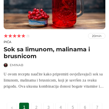



(1)
20min
PIĆA
Sok sa limunom, malinama i
brusnicom
EMINAB
U ovom receptu naučite kako pripremiti osvježavajući sok sa
limunom, malinama i brusnicom, koji je savršen za svaku
prigodu. Ova ukusna kombinacija donosi bogate vitamine i
antioksidanse, a lako se priprema kod kuće. Idealna je za
uživanje kao zdrav napitak ili kao dodatak vašim omiljenim
koktelima. Otkrijte kako uživati u ovom hranljivom soku
‹
1
2
3
4
5
6
7