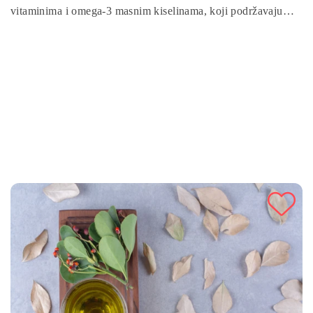
vitaminima i omega-3 masnim kiselinama, koji podržavaju
zdravlje srca, probavu i imunitet. Brz za pripremu i izuzetno
hranjiv, ovaj napitak pruža energiju i vitalnost.