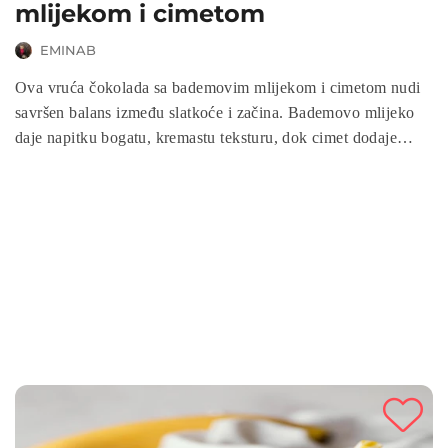
mlijekom i cimetom
EMINAB
Ova vruća čokolada sa bademovim mlijekom i cimetom nudi
savršen balans između slatkoće i začina. Bademovo mlijeko
daje napitku bogatu, kremastu teksturu, dok cimet dodaje
toplu, aromatičnu notu. Vruća čokolada sa bademovim
mlijekom i cimetom je idealna za vegane i sve koji žele uživati
u zdravom, ali ukusnom napitku.