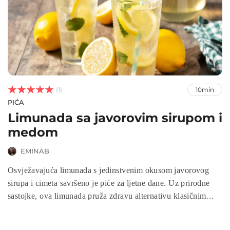



(1)
10min
PIĆA
Limunada sa javorovim sirupom i
medom
EMINAB
Osvježavajuća limunada s jedinstvenim okusom javorovog
sirupa i cimeta savršeno je piće za ljetne dane. Uz prirodne
sastojke, ova limunada pruža zdravu alternativu klasičnim
zaslađenim napicima. Savršena je za sve prilike, bilo da želite
osvježenje u toplom danu ili dodatak zdravom obroku. Spoj