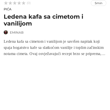



(0)
5min
PIĆA
Ledena kafa sa cimetom i
vanilijom
EMINAB
Ledena kafa sa cimetom i vanilijom je savršen napitak koji
spaja bogatstvo kafe sa slatkoćom vanilije i toplim začinskim
notama cimeta. Ovaj osvježavajući recept brzo se priprema, a
njegova kombinacija ukusa pruža pravi užitak za sve ljubitelje
kafe. Uživajte u ovom jednostavnom, ali ukusnom napitku.