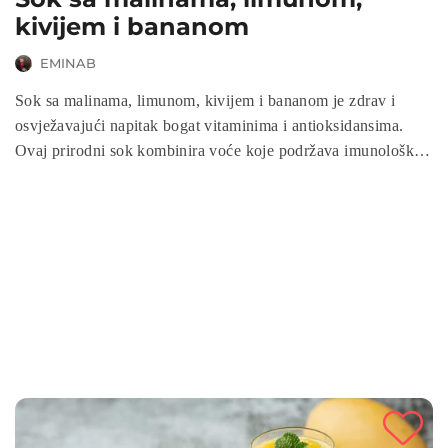
kivijem i bananom
EMINAB
Sok sa malinama, limunom, kivijem i bananom je zdrav i
osvježavajući napitak bogat vitaminima i antioksidansima.
Ovaj prirodni sok kombinira voće koje podržava imunološki
sustav, poboljšava probavu i pruža energiju. Savršen za
početak dana ili kao zdravi međuobrok, jednostavan je za
pripremu i puni vaš organizam nutrijentima koji će vas
osvježiti i hidratizirati.