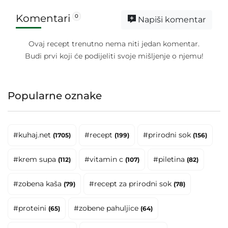
Komentari
0
Napiši komentar
Ovaj recept trenutno nema niti jedan komentar.
Budi prvi koji će podijeliti svoje mišljenje o njemu!
Popularne oznake
#kuhaj.net
#recept
#prirodni sok
(1705)
(199)
(156)
#krem supa
#vitamin c
#piletina
(112)
(107)
(82)
#zobena kaša
#recept za prirodni sok
(79)
(78)
#proteini
#zobene pahuljice
(65)
(64)