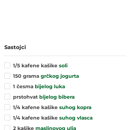
Sastojci
1/5 kafene kašike
soli
150 grama
grčkog jogurta
1 česma
bijelog luka
prstohvat
bijelog bibera
1/4 kafene kašike
suhog kopra
1/4 kafene kašike
suhog vlasca
2 kašike
maslinovog ulja