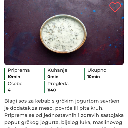
Priprema
Kuhanje
Ukupno
10min
0min
10min
Osobe
Pregleda
4
1140
Blagi sos za kebab s grčkim jogurtom savršen
je dodatak za meso, povrće ili pita kruh.
Priprema se od jednostavnih i zdravih sastojaka
poput grčkog jogurta, bijelog luka, maslinovog