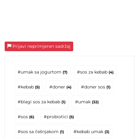
Prijavi neprimjeren sadržaj
#umak sa jogurtom
#sos za kebab
(7)
(4)
#kebab
#doner
#doner sos
(5)
(4)
(1)
#blagi sos za kebab
#umak
(1)
(32)
#sos
#probiotici
(6)
(5)
#sos sa češnjakom
#kebab umak
(1)
(3)