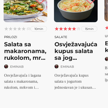






(0)
(1)
10min
15min
U
PRILOZI
SALATE
B
Salata sa
Osvježavajuća
makaronama,
kupus salata
rukolom, mr...
sa jog...
EMINAB
EMINAB
Bl
s
Osvježavajuća i lagana
Osvježavajuća kupus
lj
salata s makaronama,
salata s jogurtom
uz
rukolom, mrkvom i
jednostavan je i ukusan
jogurtom savr...
prilog koji s...