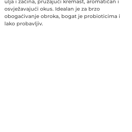
ulja i začina, pružajući kremast, aromatičan i
osvježavajući okus. Idealan je za brzo
obogaćivanje obroka, bogat je probioticima i
lako probavljiv.