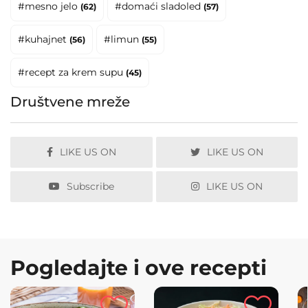
#mesno jelo
#domaći sladoled
(62)
(57)
#kuhajnet
#limun
(56)
(55)
#recept za krem supu
(45)
Društvene mreže
LIKE US ON
LIKE US ON
Subscribe
LIKE US ON
Pogledajte i ove recepti