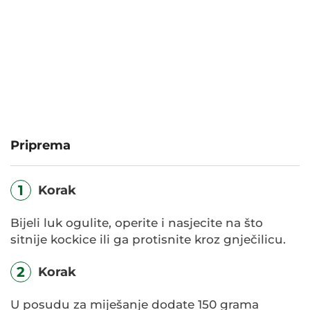
Priprema
1
Korak
Bijeli luk ogulite, operite i nasjecite na što
sitnije kockice ili ga protisnite kroz gnječilicu.
2
Korak
U posudu za miješanje dodate 150 grama