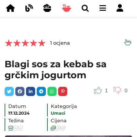



1
ocjena
Blagi sos za kebab sa
grčkim jogurtom
1
0
Datum
Kategorija
17.12.2024
Umaci
Težina
Cijena





